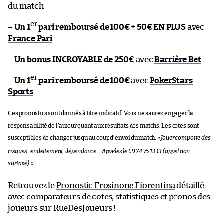
du match
er
–
Un 1
pari remboursé de 100€ + 50€ EN PLUS
avec
France Pari
–
Un bonus INCROYABLE de 250€
avec
Barrière Bet
er
–
Un 1
pari remboursé de 100€
avec
PokerStars
Sports
Ces pronostics sont donnés à titre indicatif. Vous ne saurez engager la
responsabilité de l’auteur quant aux résultats des matchs. Les cotes sont
susceptibles de changer jusqu’au coup d’envoi du match.
«
Jouer comporte des
risques : endettement, dépendance… Appelez le 09 74 75 13 13 (appel non
surtaxé).
»
Retrouvez le
Pronostic Frosinone Fiorentina
détaillé
avec comparateurs de cotes, statistiques et pronos des
joueurs sur RueDesJoueurs !