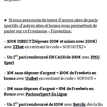
►
Si vous avez envie de tester d’autres sites de paris
sportifs, d’autres sites et bonus vous permettent de
parier sur ce Frosinone – Fiorentina :
–
100€ DIRECT (Déposez 100€ et misez avec 200€)
avec
ZEbet
en rentrant le code « SOFOOTX2 »
er
–
Un 1
pari remboursé EN CASH de 100€
avec
PMU
Sport
–
10€ sans déposer d’argent + 100€ de Freebets en
bonus
avec
Unibet
en rentrant le code « SOFOOT »
–
15€ sans déposer d’argent + 85€ de Freebets en
Bonus
avec
ParionsSport En Ligne
er
–
Un 1
pari remboursé de 100€
avec
Betclic
dès la fin