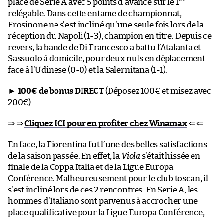
place de Serie A avec 5 points d’avance sur le 1
relégable. Dans cette entame de championnat,
Frosinone ne s’est incliné qu’une seule fois lors de la
réception du Napoli (1-3), champion en titre. Depuis ce
revers, la bande de Di Francesco a battu l’Atalanta et
Sassuolo à domicile, pour deux nuls en déplacement
face à l’Udinese (0-0) et la Salernitana (1-1).
►
100€ de bonus DIRECT
(Déposez 100€ et misez avec
200€)
⇒ ⇒
Cliquez ICI pour en profiter chez Winamax
⇐ ⇐
En face, la Fiorentina fut l’une des belles satisfactions
de la saison passée. En effet, la
Viola
s’était hissée en
finale de la Coppa Italia et de la Ligue Europa
Conférence. Malheureusement pour le club toscan, il
s’est incliné lors de ces 2 rencontres. En Serie A, les
hommes d’Italiano sont parvenus à accrocher une
place qualificative pour la Ligue Europa Conférence,