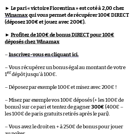
►
Le pari « victoire Fiorentina » est coté à 2,00 chez
Winamax
qui vous permet de récupérer 100€ DIRECT
(déposez 100€ et jouez avec 200€).
►
Profitez de 100€ de bonus DIRECT pour 100€
déposés chez Winamax
–
Inscrivez-vous en cliquant ici.
– Vous récupérez un bonus égal au montant de votre
er
1
dépôt jusqu’à 100€.
– Déposez par exemple 100€ et misez avec 200€ !
– Misez par exemple vos 100€ déposés (+ les 100€ de
bonus) sur ce pari et tentez de gagner
300€
(400€ –
les 100€ de paris gratuits retirés après le pari).
– Vous avez le droit en + à 250€ de bonus pour jouer
au poker.