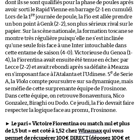
dont ils se sont qualifiés pour la phase de poules après
avoir sorti le Rapid Vienne en barrage (2-1 en cumulé).
re
Lors de la 1
journée de poule, la Fio est allée prendre
un bon point à Genk (2-2), son plus sérieux rival sur le
papier. Sur la scène nationale, la formation toscane se
montre très régulière puisqu’elle ne s’est inclinée
qu’une seule fois face à une Inter intouchable dans
cette entame de saison (4-0). Victorieuse du Genoa (1-
4), la Fiorentina avait ensuite été tenue en échec par
Lecce (2-2) et avait rebondi après sa défaite à Meazza
e
en s’imposant face à l’Atalanta et l’Udinese. 5
de Serie
A, la
Viola
compte poursuivre sur sa dynamique, mais
se méfie de cette surprenante équipe de Frosinone.
Dans cette équipe, on retrouve Bonaventura, Nico
Gonzalez, Biraghi ou Dodo. Ce jeudi, la Fio devrait faire
respecter la logique face au promu, Frosinone.
►
Le pari « Victoire Fiorentina ou match nul et plus
de 1,5 but » est coté à 1,52 chez
Winamax
qui vous
permet de récupérer 100€ DIRECT (déposez 100€ et