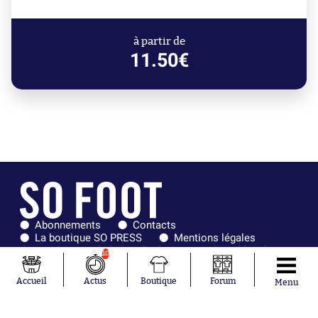
à partir de
11.50€
Abonnements
Contacts
La boutique SO PRESS
Mentions légales
Conditions générales d'utilisation
Publicité
10
Consentement RGPD
Recrutement
Joueurs en
Équipes en
Accueil
Actus
Boutique
Forum
Menu
tendance
tendance