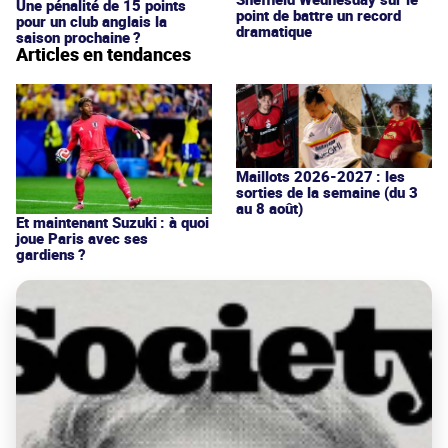
Une pénalité de 15 points
point de battre un record
pour un club anglais la
dramatique
saison prochaine ?
Articles en tendances
Maillots 2026-2027 : les
sorties de la semaine (du 3
au 8 août)
Et maintenant Suzuki : à quoi
joue Paris avec ses
gardiens ?