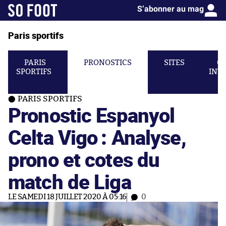
S’abonner au mag
Paris sportifs
PARIS
PRONOSTICS
SITES
C
SPORTIFS
INT
PARIS SPORTIFS
Pronostic Espanyol
Celta Vigo : Analyse,
prono et cotes du
match de Liga
LE SAMEDI 18 JUILLET 2020 À 05:16
0