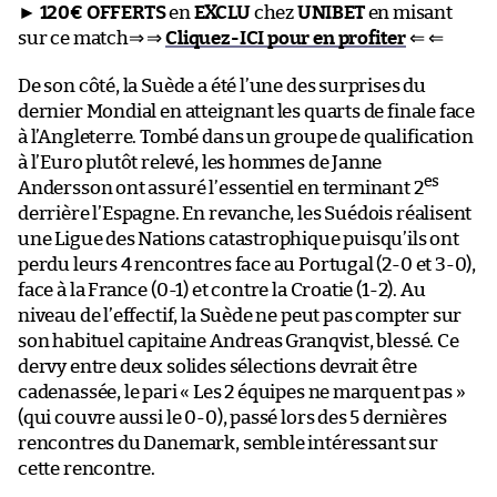
►
120€ OFFERTS
en
EXCLU
chez
UNIBET
en misant
sur ce match⇒ ⇒
Cliquez-ICI pour en profiter
⇐ ⇐
De son côté, la Suède a été l’une des surprises du
dernier Mondial en atteignant les quarts de finale face
à l’Angleterre. Tombé dans un groupe de qualification
à l’Euro plutôt relevé, les hommes de Janne
es
Andersson ont assuré l’essentiel en terminant 2
derrière l’Espagne. En revanche, les Suédois réalisent
une Ligue des Nations catastrophique puisqu’ils ont
perdu leurs 4 rencontres face au Portugal (2-0 et 3-0),
face à la France (0-1) et contre la Croatie (1-2). Au
niveau de l’effectif, la Suède ne peut pas compter sur
son habituel capitaine Andreas Granqvist, blessé. Ce
dervy entre deux solides sélections devrait être
cadenassée, le pari « Les 2 équipes ne marquent pas »
(qui couvre aussi le 0-0), passé lors des 5 dernières
rencontres du Danemark, semble intéressant sur
cette rencontre.