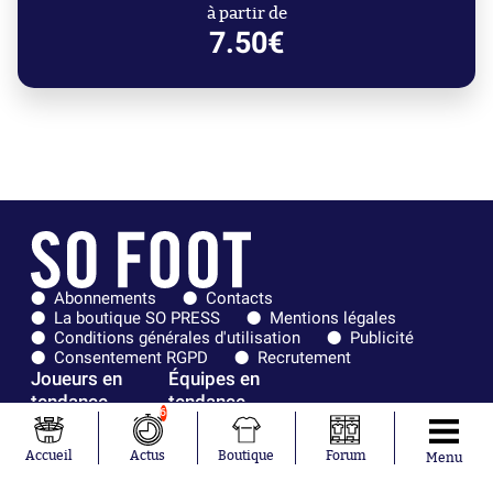
à partir de
7.50€
Abonnements
Contacts
La boutique SO PRESS
Mentions légales
Conditions générales d'utilisation
Publicité
Consentement RGPD
Recrutement
Joueurs en
Équipes en
tendance
tendance
6
Mohamed
Chelsea
Accueil
Actus
Boutique
Forum
Menu
Salah
Paris Saint-
Mykhailo
Germain