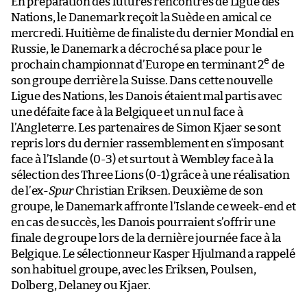
En préparation des futures rencontres de Ligue des
Nations, le Danemark reçoit la Suède en amical ce
mercredi. Huitième de finaliste du dernier Mondial en
Russie, le Danemark a décroché sa place pour le
e
prochain championnat d’Europe en terminant 2
de
son groupe derrière la Suisse. Dans cette nouvelle
Ligue des Nations, les Danois étaient mal partis avec
une défaite face à la Belgique et un nul face à
l’Angleterre. Les partenaires de Simon Kjaer se sont
repris lors du dernier rassemblement en s’imposant
face à l’Islande (0-3) et surtout à Wembley face à la
sélection des Three Lions (0-1) grâce à une réalisation
de l’ex-
Spur
Christian Eriksen. Deuxième de son
groupe, le Danemark affronte l’Islande ce week-end et
en cas de succès, les Danois pourraient s’offrir une
finale de groupe lors de la dernière journée face à la
Belgique. Le sélectionneur Kasper Hjulmand a rappelé
son habituel groupe, avec les Eriksen, Poulsen,
Dolberg, Delaney ou Kjaer.