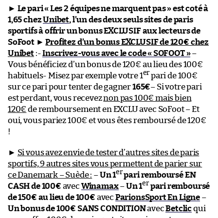
►
Le pari « Les 2 équipes ne marquent pas » est coté à
1,65 chez
Unibet
, l’un des deux seuls sites de paris
sportifs à offrir un bonus EXCLUSIF aux lecteurs de
SoFoot
►
Profitez d’un bonus EXCLUSIF de 120€ chez
Unibet
:-
Inscrivez-vous avec le code « SOFOOT »
–
Vous bénéficiez d’un bonus de 120€ au lieu des 100€
er
habituels- Misez par exemple votre 1
pari de 100€
sur ce pari pour tenter de gagner
165€
– Si votre pari
est perdant, vous recevez
non pas 100€ mais bien
120€
de remboursement en EXCLU avec SoFoot – Et
oui, vous pariez 100€ et vous êtes remboursé de 120€
!
►
Si vous avez envie de tester d’autres sites de paris
sportifs, 9 autres sites vous permettent de parier sur
er
ce Danemark – Suède :
–
Un 1
pari remboursé EN
er
CASH de 100€
avec
Winamax
–
Un 1
pari remboursé
de 150€ au lieu de 100€
avec
ParionsSport En Ligne
–
Un bonus de 100€ SANS CONDITION
avec
Betclic
qui