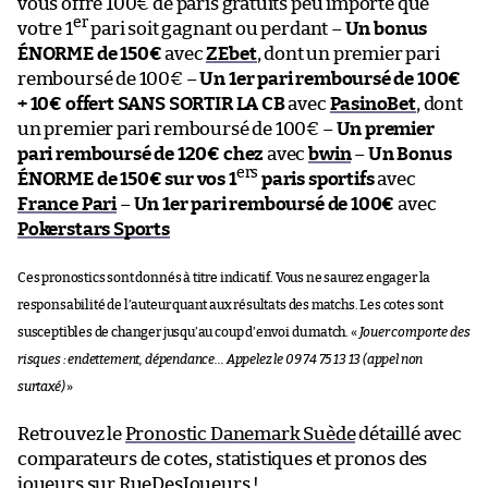
vous offre 100€ de paris gratuits peu importe que
er
votre 1
pari soit gagnant ou perdant –
Un bonus
ÉNORME de 150€
avec
ZEbet
, dont un premier pari
remboursé de 100€ –
Un 1er pari remboursé de 100€
+ 10€ offert SANS SORTIR LA CB
avec
PasinoBet
, dont
un premier pari remboursé de 100€ –
Un premier
pari remboursé de 120€ chez
avec
bwin
–
Un Bonus
ers
ÉNORME de 150€ sur vos 1
paris sportifs
avec
France Pari
–
Un 1er pari remboursé de 100€
avec
Pokerstars Sports
Ces pronostics sont donnés à titre indicatif. Vous ne saurez engager la
responsabilité de l’auteur quant aux résultats des matchs. Les cotes sont
susceptibles de changer jusqu’au coup d’envoi du match. «
Jouer comporte des
risques : endettement, dépendance… Appelez le 09 74 75 13 13 (appel non
surtaxé)
»
Retrouvez le
Pronostic Danemark Suède
détaillé avec
comparateurs de cotes, statistiques et pronos des
joueurs sur RueDesJoueurs !