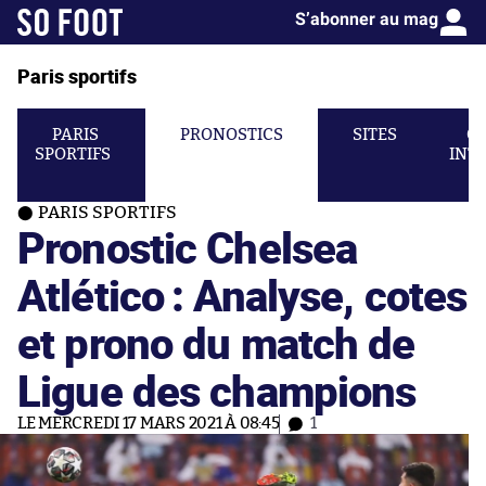
S’abonner au mag
Paris sportifs
PARIS
PRONOSTICS
SITES
C
SPORTIFS
INT
PARIS SPORTIFS
Pronostic Chelsea
Atlético : Analyse, cotes
et prono du match de
Ligue des champions
LE MERCREDI 17 MARS 2021 À 08:45
1