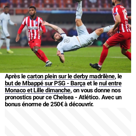
Après le
carton plein sur le derby madrilène
, le
but de Mbappé sur PSG - Barça
et le
nul entre
Monaco et Lille dimanche
, on vous donne nos
pronostics pour ce Chelsea - Atlético. Avec un
bonus énorme de 250€ à découvrir.