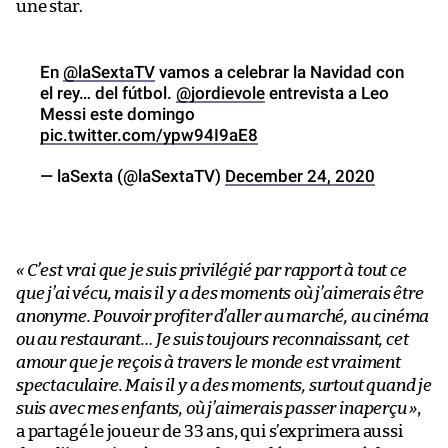
une star.
En
@laSextaTV
vamos a celebrar la Navidad con
el rey… del fútbol.
@jordievole
entrevista a Leo
Messi este domingo
pic.twitter.com/ypw94I9aE8
— laSexta (@laSextaTV)
December 24, 2020
« C’est vrai que je suis privilégié par rapport à tout ce
que j’ai vécu, mais il y a des moments où j’aimerais être
anonyme. Pouvoir profiter d’aller au marché, au cinéma
ou au restaurant… Je suis toujours reconnaissant, cet
amour que je reçois à travers le monde est vraiment
spectaculaire. Mais il y a des moments, surtout quand je
suis avec mes enfants, où j’aimerais passer inaperçu »
,
a partagé le joueur de 33 ans, qui s’exprimera aussi