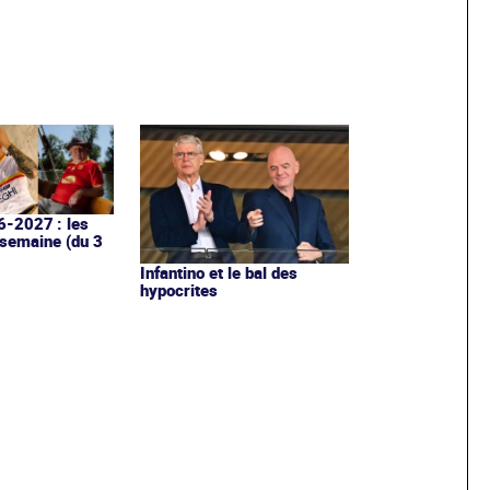
6-2027 : les
 semaine (du 3
Infantino et le bal des
hypocrites