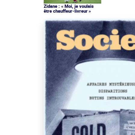
Zidane : « Moi, je voulais
être chauffeur-livreur »