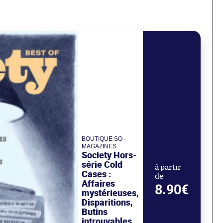
BOUTIQUE SO -
MAGAZINES
Society Hors-
série Cold
à partir
Cases :
de
Affaires
8.90€
mystérieuses,
Disparitions,
Butins
introuvables