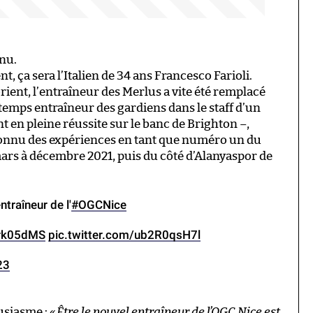
nnu.
t, ça sera l’Italien de 34 ans Francesco Farioli.
orient, l’entraîneur des Merlus a vite été remplacé
gtemps entraîneur des gardiens dans le staff d’un
 en pleine réussite sur le banc de Brighton –,
t connu des expériences en tant que numéro un du
ars à décembre 2021, puis du côté d’Alanyaspor de
el entraîneur de l'
#OGCNice
Erk05dMS
pic.twitter.com/ub2R0qsH7l
23
usiasme :
«
Être le nouvel entraîneur de l’OGC Nice est