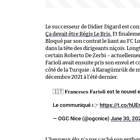
Le successeur de Didier Digard est co
Ça devait être Régis Le Bris.
Et finalemen
Bloqué par son contrat le liant au FC L
dans la tête des dirigeants niçois. Lon
certain Roberto De Zerbi – actuellement
Farioli avait ensuite pris son envol e
côté de la Turquie : à Karagümrük de m
décembre 2021 à l’été dernier.
🇮🇹 𝐅𝐫𝐚𝐧𝐜𝐞𝐬𝐜𝐨 𝐅𝐚𝐫𝐢𝐨𝐥𝐢 est le nouv
Le communiqué 👉
https://t.co/hU
— OGC Nice (@ogcnice)
June 30, 20
L’heureux élu n’a pas caché son entho