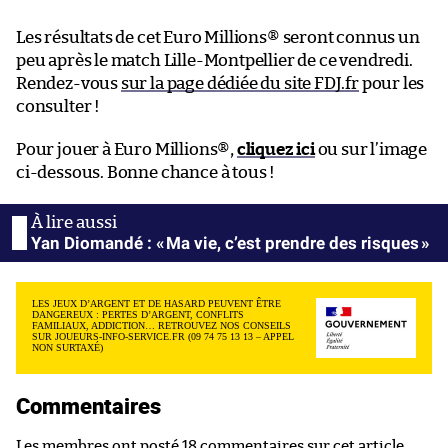
Les résultats de cet Euro Millions® seront connus un
peu après le match Lille-Montpellier de ce vendredi.
Rendez-vous
sur la page dédiée du site FDJ.fr
pour les
consulter !
Pour jouer à Euro Millions®,
cliquez ici
ou sur l’image
ci-dessous. Bonne chance à tous !
Yan Diomandé : « Ma vie, c’est prendre des risques »
LES JEUX D’ARGENT ET DE HASARD PEUVENT ÊTRE
DANGEREUX : PERTES D’ARGENT, CONFLITS
FAMILIAUX, ADDICTION… RETROUVEZ NOS CONSEILS
SUR JOUEURS-INFO-SERVICE.FR (09 74 75 13 13 – APPEL
NON SURTAXÉ)
Commentaires
Les membres ont posté 18 commentaires sur cet article.