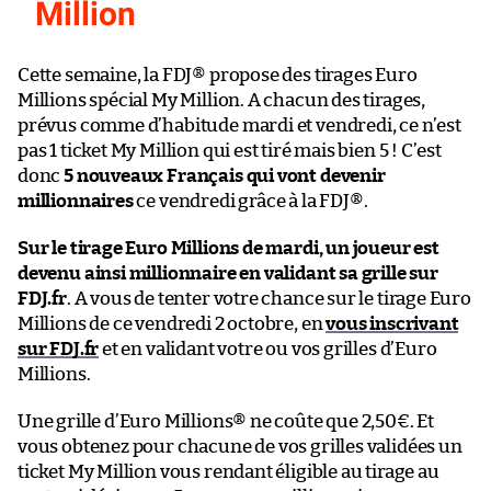
Million
Cette semaine, la FDJ® propose des tirages Euro
Millions spécial My Million. A chacun des tirages,
prévus comme d’habitude mardi et vendredi, ce n’est
pas 1 ticket My Million qui est tiré mais bien 5 ! C’est
donc
5 nouveaux Français qui vont devenir
millionnaires
ce vendredi grâce à la FDJ®.
Sur le tirage Euro Millions de mardi, un joueur est
devenu ainsi millionnaire en validant sa grille sur
FDJ.fr
. A vous de tenter votre chance sur le tirage Euro
Millions de ce vendredi 2 octobre, en
vous inscrivant
sur FDJ.fr
et en validant votre ou vos grilles d’Euro
Millions.
Une grille d’Euro Millions® ne coûte que 2,50€. Et
vous obtenez pour chacune de vos grilles validées un
ticket My Million vous rendant éligible au tirage au