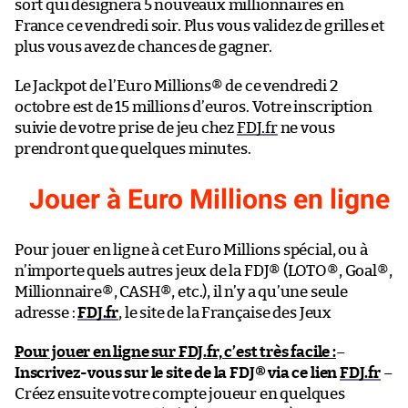
sort qui désignera 5 nouveaux millionnaires en
France ce vendredi soir. Plus vous validez de grilles et
plus vous avez de chances de gagner.
Le Jackpot de l’Euro Millions® de ce vendredi 2
octobre est de 15 millions d’euros. Votre inscription
suivie de votre prise de jeu chez
FDJ.fr
ne vous
prendront que quelques minutes.
Jouer à Euro Millions en ligne
Pour jouer en ligne à cet Euro Millions spécial, ou à
n’importe quels autres jeux de la FDJ® (LOTO®, Goal®,
Millionnaire®, CASH®, etc.), il n’y a qu’une seule
adresse :
FDJ.fr
, le site de la Française des Jeux
Pour jouer en ligne sur FDJ.fr, c’est très facile :
–
Inscrivez-vous sur le site de la FDJ® via ce lien
FDJ.fr
–
Créez ensuite votre compte joueur en quelques