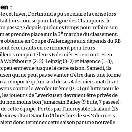
en :
 cet hiver, Dortmund a pu se refaire la cerise lors
ntait hors course pour la Ligue des Champions, le
son passage depuis quelques temps pour refaire son
e
um et prendre place sur la 3
marche du classement.
oire obtenue en Coupe d’Allemagne aux dépends du RB
ic sont écœurants en ce moment pour leurs
’ailleurs remporté leurs 6 dernières rencontres en
 Wolfsbourg (2-3), Leipzig (3-2) et Mayence (1-3),
 peu entrevue jusque là cette saison. Samedi, ils
usen qui ne peut pas se vanter d’être dans une forme
ne n’a remporté qu’un seul de ses 4 derniers matchs et
oyens contre le Werder Brême (0-0) qui lutte pour le
s, les joueurs de Leverkusen devraient être privés de
 du non moins bon Jamaïcain Bailey (9 buts, 7 passes),
de cette équipe. Portés par l’incroyable Haaland (25
le virevoltant Sancho (4 buts lors de ses 3 derniers
raient donc terminer cette saison par une nouvelle