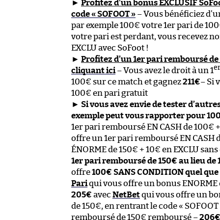
►
Profitez d’un bonus EXCLUSIF SoFo
code « SOFOOT »
– Vous bénéficiez d’u
par exemple 100€ votre 1er pari de 10
votre pari est perdant, vous recevez 
EXCLU avec SoFoot !
►
Profitez d’un 1er pari remboursé d
e
cliquant ici
– Vous avez le droit à un 1
100€ sur ce match et gagnez
211€
– Si 
100€ en pari gratuit
►
Si vous avez envie de tester d’autre
exemple peut vous rapporter pour 100
1er pari remboursé EN CASH de 100€ 
offre un 1er pari remboursé EN CASH 
ÉNORME de 150€ + 10€ en EXCLU sans 
1er pari remboursé de 150€ au lieu d
offre
100€ SANS CONDITION quel que soi
Pari
qui vous offre un bonus ENORME d
205€
avec
NetBet
qui vous offre un b
de 150€, en rentrant le code « SOFOOT
remboursé de 150€ remboursé –
206