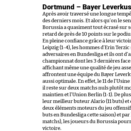
Dortmund – Bayer Leverkus
Après avoir traversé une longue tempête
des derniers mois. Et alors qu’on le se
Borussia a quasiment tout écrasé sur 
retard de près de 10 points sur le podi
En pleine confiance grâce à leur vict
Leipzig (1-4), les hommes d’Erin Terz
adversaires en Bundesliga et ils ont d
championnat dont les 3 dernières face à
affichant même une qualité de jeu assez
affrontent une équipe du Bayer Leverk
aussi optimale. En effet, le 11 de l’Usi
il reste sur deux matchs nuls plutôt m
maintien et l’Union Berlin (1-1). De plu
leur meilleur buteur Alario (11 buts) et
deux éléments moteurs du jeu offensif 
buts en Bundesliga cette saison) et par 
matchs), les joueurs du Borussia pour
victoire.