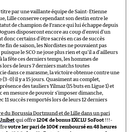
titre par une vaillante équipe de Saint-Etienne
, Lille conserve cependant son destin entre le
statut de champion de France qui lui échappe depuis
 Dogues disposeront encore au coup d’envoi d’un
ont donc certains d’être sacrés en cas de succès
e fin de saison, les Nordistes ne pouvaient pas
isque le SCO ne joue plus rien et qu’il a d’ailleurs
 à la fête ces derniers temps, les hommes de
 lors de leurs 7 derniers matchs toutes
cie dans ce marasme, la victoire obtenue contre une
 (3-0) il y a 15 jours. Quasiment au complet,
présence des tauliers Yilmaz (15 buts en Ligue 1) et
donc en mesure de pouvoir s’imposer dimanche,
vec 11 succès remportés lors de leurs 12 derniers
ire du Borussia Dortmund et de Lille dans un pari
Unibet
qui offre
120€ de bonus EXCLU SoFoot
!!!-
ffre
votre 1er pari de 100€ remboursé en 48 heures