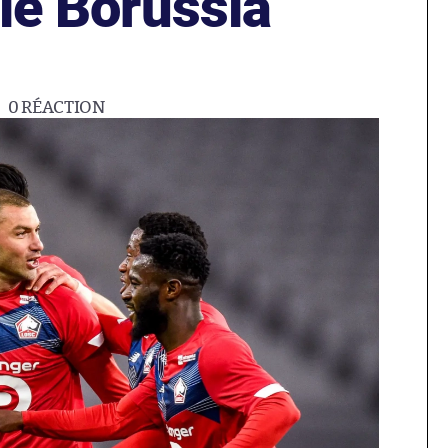
 le Borussia
0
RÉACTION