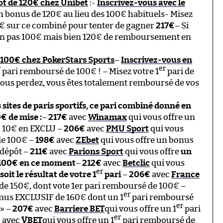
ot de 120€ chez Unibet
:-
Inscrivez-vous avec le
n bonus de 120€ au lieu des 100€ habituels- Misez
0€ sur ce combiné pour tenter de gagner
217€
– Si
non pas 100€ mais bien 120€ de remboursement en
e 100€ chez PokerStars Sports
–
Inscrivez-vous en
r
er
pari remboursé de 100€ ! – Misez votre 1
pari de
vous perdez, vous êtes totalement remboursé de vos
s sites de paris sportifs, ce pari combiné donné en
€ de mise :
–
217€
avec
Winamax
qui vous offre un
+ 10€ en EXCLU –
206€
avec
PMU Sport
qui vous
de 100€ –
198€
avec
ZEbet
qui vous offre un bonus
dépôt –
211€
avec
Parions Sport
qui vous offre
un
e 100€ en ce moment
–
212€
avec
Betclic
qui vous
er
t le résultat de votre 1
pari
–
206€
avec
France
e 150€, dont vote 1er pari remboursé de 100€ –
er
onus EXCLUSIF de 160€ dont un 1
pari remboursé
er
 » –
207€
avec
Barriere BET
qui vous offre un 1
pari
er
€
avec
VBET
qui vous offre un 1
pari remboursé de