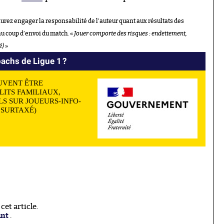
aurez engager la responsabilité de l’auteur quant aux résultats des
au coup d’envoi du match. «
Jouer comporte des risques : endettement,
é)
»
achs de Ligue 1 ?
UVENT ÊTRE
LITS FAMILIAUX,
S SUR JOUEURS-INFO-
N SURTAXÉ)
et article.
ant
.