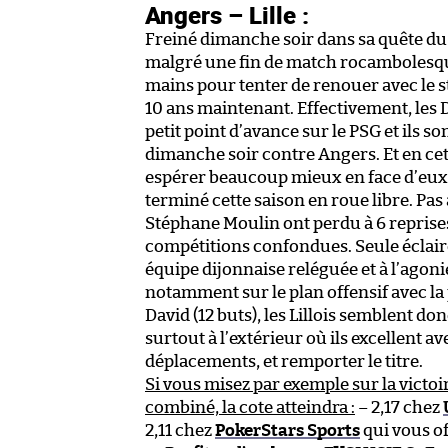
Angers – Lille :
Freiné dimanche soir dans sa quête du 
malgré une fin de match rocambolesque
mains pour tenter de renouer avec le 
10 ans maintenant. Effectivement, les
petit point d’avance sur le PSG et ils s
dimanche soir contre Angers. Et en cett
espérer beaucoup mieux en face d’eux pu
terminé cette saison en roue libre. Pas
Stéphane Moulin ont perdu à 6 reprises
compétitions confondues. Seule éclair
équipe dijonnaise reléguée et à l’agonie
notamment sur le plan offensif avec la 
David (12 buts), les Lillois semblent 
surtout à l’extérieur où ils excellent a
déplacements, et remporter le titre.
Si vous misez par exemple sur la victo
combiné, la cote atteindra :
– 2,17 chez
2,11 chez
PokerStars Sports
qui vous o