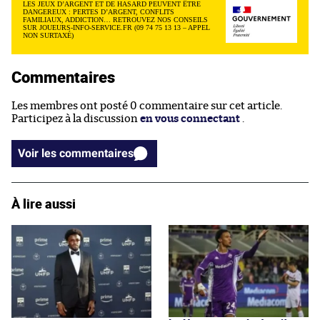
LES JEUX D’ARGENT ET DE HASARD PEUVENT ÊTRE
DANGEREUX : PERTES D’ARGENT, CONFLITS
FAMILIAUX, ADDICTION… RETROUVEZ NOS CONSEILS
SUR JOUEURS-INFO-SERVICE.FR (09 74 75 13 13 – APPEL
NON SURTAXÉ)
Commentaires
Les membres ont posté 0 commentaire sur cet article.
Participez à la discussion
en vous connectant
.
Voir les commentaires
À lire aussi