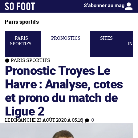
S’abonner au mag
Paris sportifs
PARIS
PRONOSTICS
SITES
C
SPORTIFS
INT
PARIS SPORTIFS
Pronostic Troyes Le
Havre : Analyse, cotes
et prono du match de
Ligue 2
LE DIMANCHE 23 AOÛT 2020 À 05:16
0