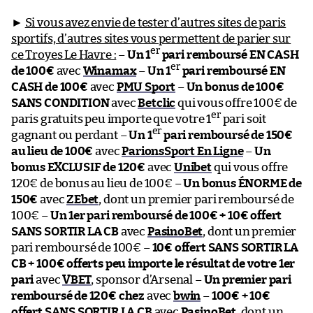
►
Si vous avez envie de tester d’autres sites de paris
sportifs, d’autres sites vous permettent de parier sur
er
ce Troyes Le Havre :
–
Un 1
pari remboursé EN CASH
er
de 100€
avec
Winamax
–
Un 1
pari remboursé EN
CASH de 100€
avec
PMU Sport
–
Un bonus de 100€
SANS CONDITION
avec
Betclic
qui vous offre 100€ de
er
paris gratuits peu importe que votre 1
pari soit
er
gagnant ou perdant –
Un 1
pari remboursé de 150€
au lieu de 100€
avec
ParionsSport En Ligne
–
Un
bonus EXCLUSIF de 120€
avec
Unibet
qui vous offre
120€ de bonus au lieu de 100€ –
Un bonus ÉNORME de
150€
avec
ZEbet
, dont un premier pari remboursé de
100€ –
Un 1er pari remboursé de 100€ + 10€ offert
SANS SORTIR LA CB
avec
PasinoBet
, dont un premier
pari remboursé de 100€ –
10€ offert SANS SORTIR LA
CB + 100€ offerts peu importe le résultat de votre 1er
pari
avec
VBET
, sponsor d’Arsenal –
Un premier pari
remboursé de 120€ chez
avec
bwin
–
100€ + 10€
offert SANS SORTIR LA CB
avec
PasinoBet
, dont un