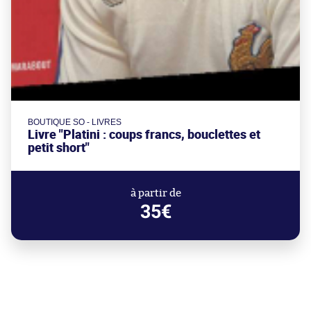
BOUTIQUE SO - LIVRES
Livre "Platini : coups francs, bouclettes et
petit short"
à partir de
35€