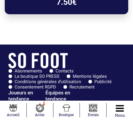
7.50€
Abonnements
Contacts
La boutique SO PRESS
Mentions légales
Conditions générales d'utilisation
Publicité
Consentement RGPD
Recrutement
Joueurs en
Équipes en
tendance
tendance
5
Mohamed
Chelsea
Accueil
Actus
Boutique
Forum
Salah
Paris Saint-
Menu
Mykhailo
Germain
Mudryk
Bordeaux
Neymar
Olympique