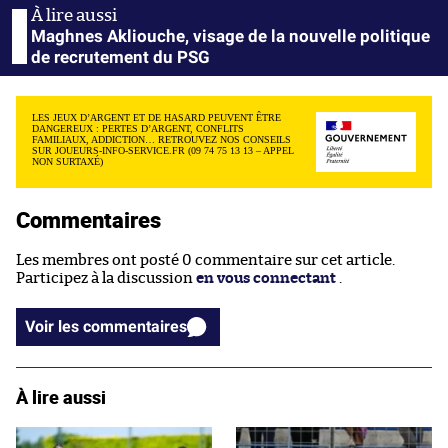
Maghnes Akliouche, visage de la nouvelle politique
de recrutement du PSG
LES JEUX D’ARGENT ET DE HASARD PEUVENT ÊTRE
DANGEREUX : PERTES D’ARGENT, CONFLITS
FAMILIAUX, ADDICTION… RETROUVEZ NOS CONSEILS
SUR JOUEURS-INFO-SERVICE.FR (09 74 75 13 13 – APPEL
NON SURTAXÉ)
Commentaires
Les membres ont posté 0 commentaire sur cet article.
Participez à la discussion
en vous connectant
.
Voir les commentaires
À lire aussi