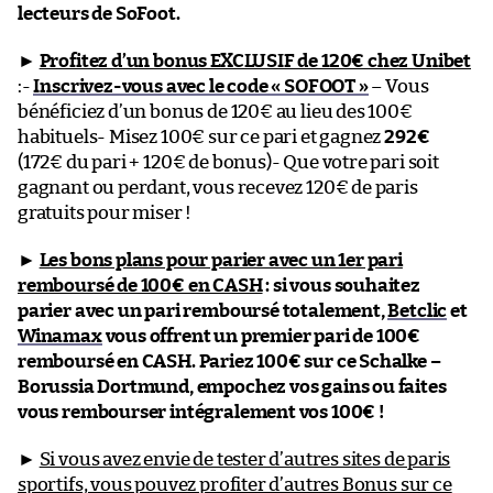
lecteurs de SoFoot.
►
Profitez d’un bonus EXCLUSIF de 120€ chez Unibet
:-
Inscrivez-vous avec le code « SOFOOT »
– Vous
bénéficiez d’un bonus de 120€ au lieu des 100€
habituels- Misez 100€ sur ce pari et gagnez
292€
(172€ du pari + 120€ de bonus)- Que votre pari soit
gagnant ou perdant, vous recevez 120€ de paris
gratuits pour miser !
►
Les bons plans pour parier avec un 1er pari
remboursé de 100€ en CASH
: si vous souhaitez
parier avec un pari remboursé totalement,
Betclic
et
Winamax
vous offrent un premier pari de 100€
remboursé en CASH. Pariez 100€ sur ce Schalke –
Borussia Dortmund, empochez vos gains ou faites
vous rembourser intégralement vos 100€ !
►
Si vous avez envie de tester d’autres sites de paris
sportifs, vous pouvez profiter d’autres Bonus sur ce