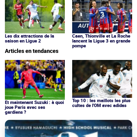
Les dix attractions de la
Caen, Thionville et La Roche
saison en Ligue 2
lancent la Ligue 3 en grande
pompe
Articles en tendances
Top 10 : les maillots les plus
Et maintenant Suzuki : à quoi
cultes de l'OM avec adidas
joue Paris avec ses
gardiens ?