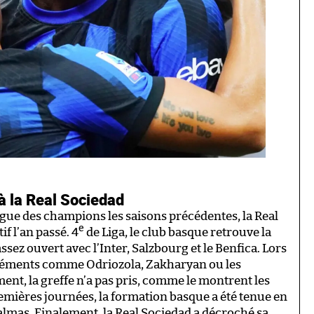
 à la Real Sociedad
Ligue des champions les saisons précédentes, la Real
e
if l’an passé. 4
de Liga, le club basque retrouve la
ez ouvert avec l’Inter, Salzbourg et le Benfica. Lors
s éléments comme Odriozola, Zakharyan ou les
ent, la greffe n’a pas pris, comme le montrent les
 premières journées, la formation basque a été tenue en
Palmas. Finalement, la Real Sociedad a décroché sa