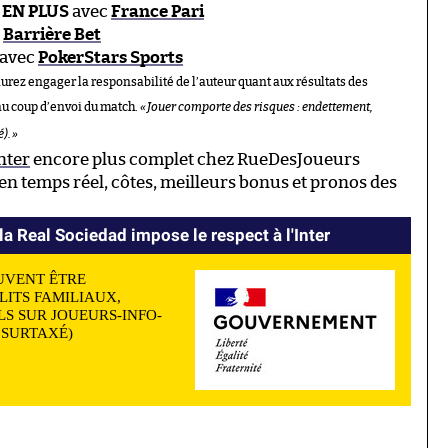
 EN PLUS
avec
France Pari
c
Barrière Bet
avec
PokerStars Sports
aurez engager la responsabilité de l’auteur quant aux résultats des
au coup d’envoi du match.
«
Jouer comporte des risques : endettement,
é).
»
nter
encore plus complet chez RueDesJoueurs
n temps réel, côtes, meilleurs bonus et pronos des
a Real Sociedad impose le respect à l'Inter
UVENT ÊTRE
LITS FAMILIAUX,
S SUR JOUEURS-INFO-
N SURTAXÉ)