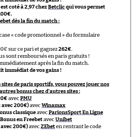
est coté à 2,97 chez
Betclic
qui vous permet
100€.
bet dès la fin du match :
 case « code promotionnel » du formulaire
00€ sur ce pari et gagnez
262€
.
ous sont remboursés en paris gratuits !
immédiatement après la fin du match.
ait immédiat de vos gains !
 sites de paris sportifs, vous pouvez jouer nos
autres bonus chez d’autres sites :
00€
avec
PMU
z avec 200€)
avec
Winamax
Bonus classique
avec
ParionsSport En Ligne
 Bonus en Freebet
avec
Unibet
 avec 200€)
avec
ZEbet
en rentrant le code