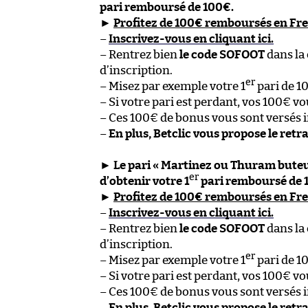
pari remboursé de 100€.
►
Profitez de 100€ remboursés en Free
–
Inscrivez-vous en cliquant ici.
– Rentrez bien
le code SOFOOT
dans la
d’inscription.
er
– Misez par exemple votre 1
pari de 1
– Si votre pari est perdant, vos 100€ v
– Ces 100€ de bonus vous sont versés 
–
En plus, Betclic vous propose le retr
►
Le pari « Martinez ou Thuram buteur
er
d’obtenir votre 1
pari remboursé de 
►
Profitez de 100€ remboursés en Free
–
Inscrivez-vous en cliquant ici.
– Rentrez bien
le code SOFOOT
dans la
d’inscription.
er
– Misez par exemple votre 1
pari de 1
– Si votre pari est perdant, vos 100€ v
– Ces 100€ de bonus vous sont versés 
–
En plus, Betclic vous propose le retr