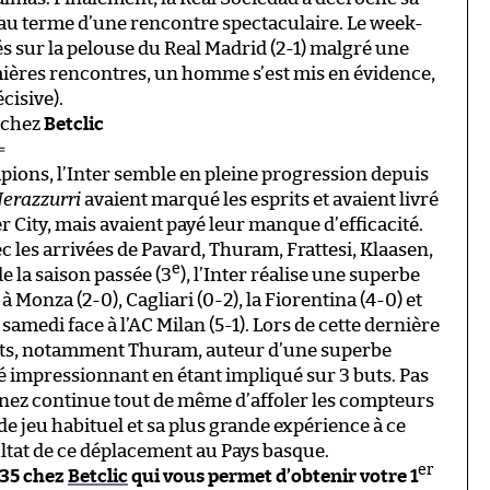
 au terme d’une rencontre spectaculaire. Le week-
és sur la pelouse du Real Madrid (2-1) malgré une
mières rencontres, un homme s’est mis en évidence,
cisive).
chez
Betclic
⇐
mpions, l’Inter semble en pleine progression depuis
erazzurri
avaient marqué les esprits et avaient livré
 City, mais avaient payé leur manque d’efficacité.
vec les arrivées de Pavard, Thuram, Frattesi, Klaasen,
e
 la saison passée (3
), l’Inter réalise une superbe
à Monza (2-0), Cagliari (0-2), la Fiorentina (4-0) et
amedi face à l’AC Milan (5-1). Lors de cette dernière
lants, notamment Thuram, auteur d’une superbe
té impressionnant en étant impliqué sur 3 buts. Pas
inez continue tout de même d’affoler les compteurs
e jeu habituel et sa plus grande expérience à ce
ultat de ce déplacement au Pays basque.
er
2,35 chez
Betclic
qui vous permet d’obtenir votre 1