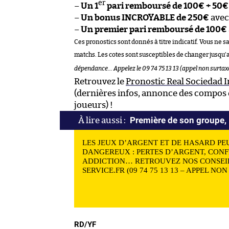
er
–
Un 1
pari remboursé de 100€ + 50€
–
Un bonus INCROYABLE de 250€
ave
–
Un premier pari remboursé de 100€
Ces pronostics sont donnés à titre indicatif. Vous ne s
matchs. Les cotes sont susceptibles de changer jusqu’
dépendance… Appelez le 09 74 75 13 13 (appel non surtax
Retrouvez le
Pronostic Real Sociedad I
(dernières infos, annonce des compos e
joueurs) !
Première de son groupe, l
LES JEUX D’ARGENT ET DE HASARD PE
DANGEREUX : PERTES D’ARGENT, CONF
ADDICTION… RETROUVEZ NOS CONSEIL
SERVICE.FR (09 74 75 13 13 – APPEL NO
RD/YF