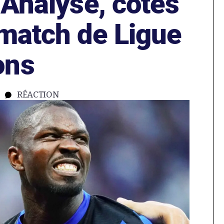
: Analyse, cotes
 match de Ligue
ons
RÉACTION