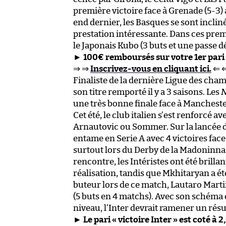
première victoire face à Grenade (5-3)
end dernier, les Basques se sont inclin
prestation intéressante. Dans ces pre
le Japonais Kubo (3 buts et une passe dé
►
100€ remboursés sur votre 1er pari
⇒ ⇒
Inscrivez-vous en cliquant ici.
⇐ 
Finaliste de la dernière Ligue des cha
son titre remporté il y a 3 saisons. Les
N
une très bonne finale face à Manchester
Cet été, le club italien s’est renforcé a
Arnautovic ou Sommer. Sur la lancée de
entame en Serie A avec 4 victoires face 
surtout lors du Derby de la Madoninna s
rencontre, les Intéristes ont été bril
réalisation, tandis que Mkhitaryan a é
buteur lors de ce match, Lautaro Mart
(5 buts en 4 matchs). Avec son schéma d
niveau, l’Inter devrait ramener un rés
►
Le pari « victoire Inter » est coté à 