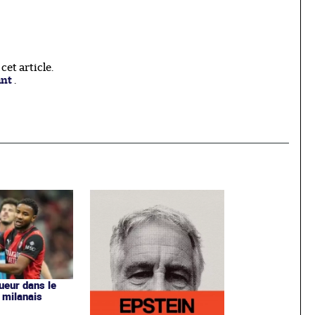
et article.
ant
.
ueur dans le
 milanais