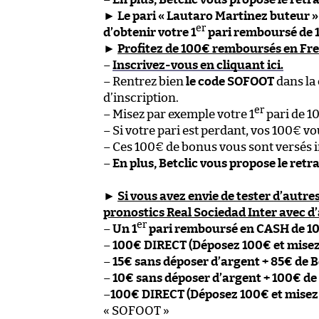
►
Le pari « Lautaro Martinez buteur » 
er
d’obtenir votre 1
pari remboursé de 
►
Profitez de 100€ remboursés en Free
–
Inscrivez-vous en cliquant ici.
– Rentrez bien
le code SOFOOT
dans la
d’inscription.
er
– Misez par exemple votre 1
pari de 1
– Si votre pari est perdant, vos 100€ v
– Ces 100€ de bonus vous sont versés 
–
En plus, Betclic vous propose le retr
►
Si vous avez envie de tester d’autres
pronostics Real Sociedad Inter avec d’
er
–
Un 1
pari remboursé en CASH de 1
–
100€ DIRECT (Déposez 100€ et mise
–
15€ sans déposer d’argent + 85€ de 
–
10€ sans déposer d’argent + 100€ de
–
100€ DIRECT (Déposez 100€ et misez
« SOFOOT »