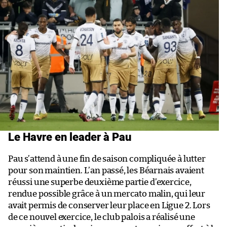
Le Havre en leader à Pau
Pau s’attend à une fin de saison compliquée à lutter
pour son maintien. L’an passé, les Béarnais avaient
réussi une superbe deuxième partie d’exercice,
rendue possible grâce à un mercato malin, qui leur
avait permis de conserver leur place en Ligue 2. Lors
de ce nouvel exercice, le club palois a réalisé une