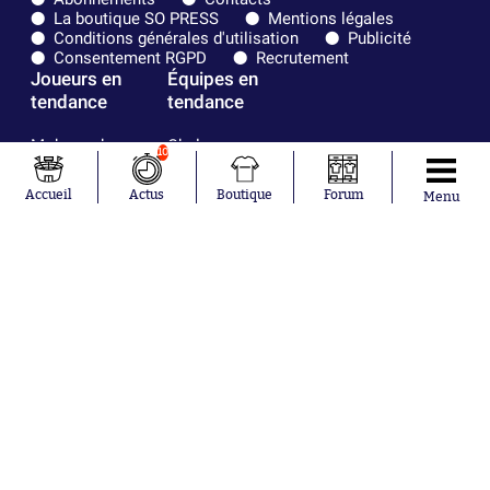
La boutique SO PRESS
Mentions légales
Conditions générales d'utilisation
Publicité
Consentement RGPD
Recrutement
Joueurs en
Équipes en
tendance
tendance
Mohamed
Chelsea
10
Salah
Paris Saint-
Mykhailo
Germain
Accueil
Actus
Boutique
Forum
Menu
Mudryk
Bordeaux
Neymar
Olympique
Khalis Merah
lyonnais
Loïs Openda
FIFA
Moussa
Real Madrid
Niakhaté
RC Strasbourg
Nicolás
AC Milan
Tagliafico
France
Pavel Šulc
RC Lens
Josh Maja
Gauthier Hein