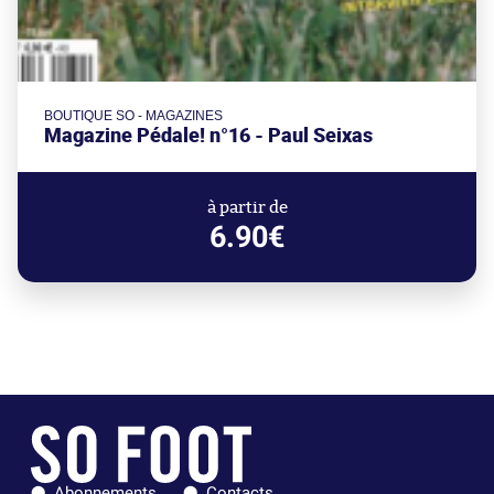
BOUTIQUE SO - MAGAZINES
Magazine Pédale! n°16 - Paul Seixas
à partir de
6.90€
Abonnements
Contacts