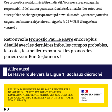
Ces pronostics sont donnés à titre indicatif. Vous ne saurez engager la
responsabilité de l’auteur quant aux résultats des matchs. Les cotes sont
susceptibles de changer jusqu’au coup d’envoi du match.
«
Jouer comporte des
risques : endettement, dépendance… Appelez le 09 74 75 13 13 (appel non
surtaxé).
»
Retrouvez le
Pronostic Pau Le Havre
encore plus
détaillé avec les dernières infos, les compos probables,
les cotes, les meilleurs bonus et les pronos des
parieurs sur RueDesJoueurs !
Le Havre roule vers la Ligue 1, Sochaux décroché
LES JEUX D’ARGENT ET DE HASARD PEUVENT ÊTRE
DANGEREUX : PERTES D’ARGENT, CONFLITS
FAMILIAUX, ADDICTION… RETROUVEZ NOS CONSEILS
SUR JOUEURS-INFO-SERVICE.FR (09 74 75 13 13 – APPEL
NON SURTAXÉ)
RD