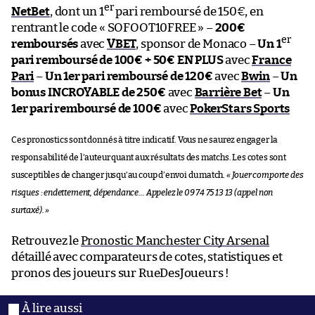
er
NetBet
, dont un 1
pari remboursé de 150€, en
rentrant le code « SOFOOT10FREE » –
200€
er
remboursés
avec
VBET
, sponsor de Monaco –
Un 1
pari remboursé de 100€ + 50€ EN PLUS
avec
France
Pari
–
Un 1er pari remboursé de 120€
avec
Bwin
–
Un
bonus INCROYABLE de 250€
avec
Barrière Bet
–
Un
1er pari remboursé de 100€
avec
PokerStars Sports
Ces pronostics sont donnés à titre indicatif. Vous ne saurez engager la
responsabilité de l’auteur quant aux résultats des matchs. Les cotes sont
susceptibles de changer jusqu’au coup d’envoi du match.
« Jouer comporte des
risques : endettement, dépendance… Appelez le 09 74 75 13 13 (appel non
surtaxé). »
Retrouvez le
Pronostic Manchester City Arsenal
détaillé avec comparateurs de cotes, statistiques et
pronos des joueurs sur RueDesJoueurs !