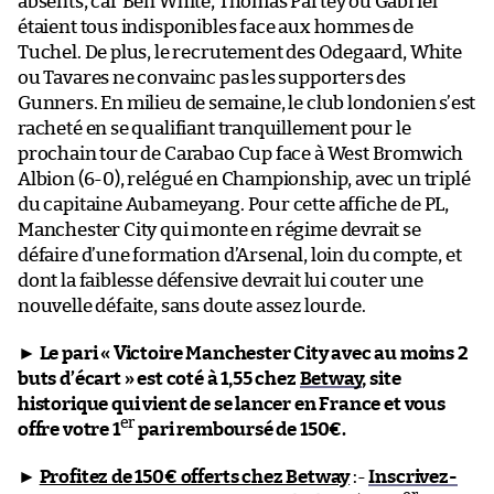
absents, car Ben White, Thomas Partey ou Gabriel
étaient tous indisponibles face aux hommes de
Tuchel. De plus, le recrutement des Odegaard, White
ou Tavares ne convainc pas les supporters des
Gunners. En milieu de semaine, le club londonien s’est
racheté en se qualifiant tranquillement pour le
prochain tour de Carabao Cup face à West Bromwich
Albion (6-0), relégué en Championship, avec un triplé
du capitaine Aubameyang. Pour cette affiche de PL,
Manchester City qui monte en régime devrait se
défaire d’une formation d’Arsenal, loin du compte, et
dont la faiblesse défensive devrait lui couter une
nouvelle défaite, sans doute assez lourde.
►
Le pari « Victoire Manchester City avec au moins 2
buts d’écart » est coté à 1,55 chez
Betway
, site
historique qui vient de se lancer en France et vous
er
offre votre 1
pari remboursé de 150€.
►
Profitez de 150€ offerts chez Betway
:-
Inscrivez-