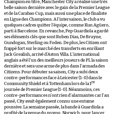
Champion en titre, Manchester City a réalisé une très
belle saison dernière avec le gain de la Premier League
et de la Carabao Cup, mais aussi une place de finaliste
en Ligue des Champions. A l’intersaison, le club a vu
quelques cadres quitter l’équipe, comme Kun Agüero,
parti à Barcelone. En revanche, Pep Guardiola a gardé
ses éléments clés que sont Ruben Dias, De Bruyne,
Gundogan, Sterling ou Foden. De plus, les Citizen ont
frappé fort sur le marché des transferts en enrôlant
Jack Grealish, arrivé d’Aston Villa. L’international
anglais a été l’un des meilleurs joueurs de PL la saison
dernière et sera une arme de plus dans l’armada des
Citizens. Pour débuter sa saison, City a subi deux
contre-performances face à Leicester (1-0) dans le
re
Community Shield et à Tottenham lors de la 1
journée de Premier League (1-0). Néanmoins, ces
contre-performances n’ont rien d’alarmantes car l’an
passé, City avait également connu une entame
poussive. La semaine passée, la bande à Guardiola a
profité de la venue du promu, Norwich, pour lancer