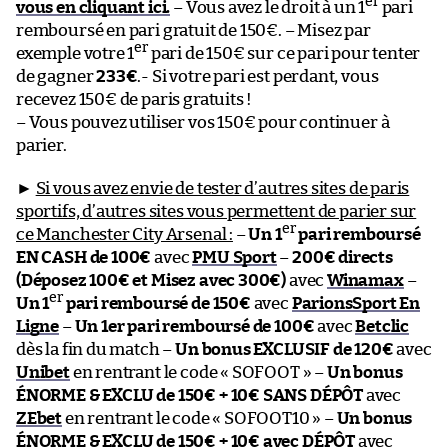
er
vous en cliquant ici.
– Vous avez le droit à un 1
pari
remboursé en pari gratuit de 150€. – Misez par
er
exemple votre 1
pari de 150€ sur ce pari pour tenter
de gagner
233€
.- Si votre pari est perdant, vous
recevez 150€ de paris gratuits !
– Vous pouvez utiliser vos 150€ pour continuer à
parier.
►
Si vous avez envie de tester d’autres sites de paris
sportifs, d’autres sites vous permettent de parier sur
er
ce Manchester City Arsenal :
–
Un 1
pari remboursé
EN CASH de 100€
avec
PMU Sport
–
200€ directs
(Déposez 100€ et Misez avec 300€)
avec
Winamax
–
er
Un 1
pari remboursé de 150€
avec
ParionsSport En
Ligne
–
Un 1er pari remboursé de 100€
avec
Betclic
dès la fin du match –
Un bonus EXCLUSIF de 120€
avec
Unibet
en rentrant le code « SOFOOT » –
Un bonus
ÉNORME & EXCLU de 150€ + 10€ SANS DÉPÔT
avec
ZEbet
en rentrant le code « SOFOOT10 » –
Un bonus
ÉNORME & EXCLU de 150€ + 10€ avec DÉPÔT
avec