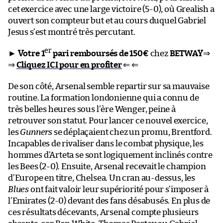
cet exercice avec une large victoire (5-0), où Grealish a
ouvert son compteur but et au cours duquel Gabriel
Jesus s’est montré très percutant.
er
►
Votre 1
pari remboursés de 150€
chez
BETWAY
⇒
⇒
Cliquez ICI pour en profiter
⇐ ⇐
De son côté, Arsenal semble repartir sur sa mauvaise
routine. La formation londonienne qui a connu de
très belles heures sous l’ère Wenger, peine à
retrouver son statut. Pour lancer ce nouvel exercice,
les
Gunners
se déplaçaient chez un promu, Brentford.
Incapables de rivaliser dans le combat physique, les
hommes d’Arteta se sont logiquement inclinés contre
les Bees (2-0). Ensuite, Arsenal recevait le champion
d’Europe en titre, Chelsea. Un cran au-dessus, les
Blues
ont fait valoir leur supériorité pour s’imposer à
l’Emirates (2-0) devant des fans désabusés. En plus de
ces résultats décevants, Arsenal compte plusieurs