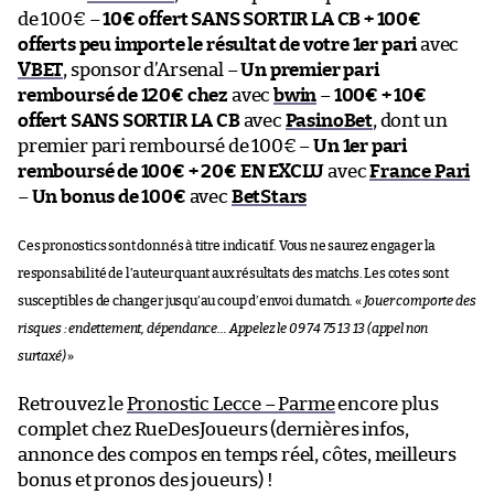
de 100€ –
10€ offert SANS SORTIR LA CB + 100€
offerts peu importe le résultat de votre 1er pari
avec
VBET
, sponsor d’Arsenal –
Un premier pari
remboursé de 120€ chez
avec
bwin
–
100€ + 10€
offert SANS SORTIR LA CB
avec
PasinoBet
, dont un
premier pari remboursé de 100€ –
Un 1er pari
remboursé de 100€ + 20€ EN EXCLU
avec
France Pari
–
Un bonus de 100€
avec
BetStars
Ces pronostics sont donnés à titre indicatif. Vous ne saurez engager la
responsabilité de l’auteur quant aux résultats des matchs. Les cotes sont
susceptibles de changer jusqu’au coup d’envoi du match. «
Jouer comporte des
risques : endettement, dépendance… Appelez le 09 74 75 13 13 (appel non
surtaxé)
»
Retrouvez le
Pronostic Lecce – Parme
encore plus
complet chez RueDesJoueurs (dernières infos,
annonce des compos en temps réel, côtes, meilleurs
bonus et pronos des joueurs) !