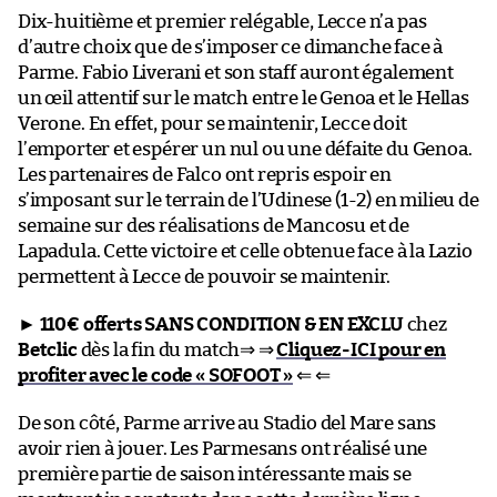
Dix-huitième et premier relégable, Lecce n’a pas
d’autre choix que de s’imposer ce dimanche face à
Parme. Fabio Liverani et son staff auront également
un œil attentif sur le match entre le Genoa et le Hellas
Verone. En effet, pour se maintenir, Lecce doit
l’emporter et espérer un nul ou une défaite du Genoa.
Les partenaires de Falco ont repris espoir en
s’imposant sur le terrain de l’Udinese (1-2) en milieu de
semaine sur des réalisations de Mancosu et de
Lapadula. Cette victoire et celle obtenue face à la Lazio
permettent à Lecce de pouvoir se maintenir.
►
110€ offerts SANS CONDITION & EN EXCLU
chez
Betclic
dès la fin du match⇒ ⇒
Cliquez-ICI pour en
profiter avec le code « SOFOOT »
⇐ ⇐
De son côté, Parme arrive au Stadio del Mare sans
avoir rien à jouer. Les Parmesans ont réalisé une
première partie de saison intéressante mais se