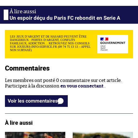
Un espoir déçu du Paris FC rebondit en Serie A
LES JEUX D’ARGENT ET DE HASARD PEUVENT ÊTRE
DANGEREUX : PERTES D’ARGENT, CONFLITS
FAMILIAUX, ADDICTION… RETROUVEZ NOS CONSEILS
SUR JOUEURS-INFO-SERVICE.FR (09 74 75 13 13 – APPEL
NON SURTAXÉ)
Commentaires
Les membres ont posté 0 commentaire sur cet article.
Participez à la discussion
en vous connectant
.
Voir les commentaires
À lire aussi