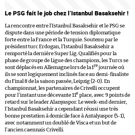
Le PSG fait le job chez l’Istanbul Basaksehir !
La rencontre entre l’Istanbul Basaksehir et le PSG se
dispute dans une période de tension diplomatique
forte entre la France et la Turquie. Soutenu par le
président turc Erdogan, l’Istanbul Basaksehir a
remporté la dernière Super Lig. Qualifiés pour la
phase de groupe de Ligue des champions, les Turcs se
re
sont déplacés en Allemagne lors de la 1
journée où
ils se sont logiquement inclinés face au demi-finaliste
du Final 8 de la saison passée, Leipzig (2-0). En
championnat, les partenaires de Crivelli occupent
e
pour l’instant une décevante 11
place, avec 9 points de
retard sur le leader Alanyaspor. Le week-end dernier,
l’Istanbul Basaksehir a cependant réussi une très
bonne prestation à domicile face à Antalyaspor (5-1),
avec notamment un doublé de Visca et un but de
l’ancien caennais Crivelli.