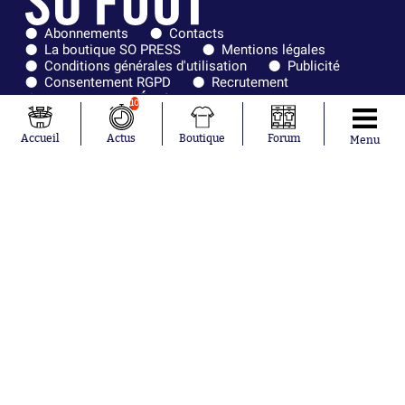
Abonnements
Contacts
La boutique SO PRESS
Mentions légales
Conditions générales d'utilisation
Publicité
Consentement RGPD
Recrutement
Joueurs en
Équipes en
10
tendance
tendance
Accueil
Actus
Boutique
Forum
Menu
Mohamed
Chelsea
Salah
Paris Saint-
Mykhailo
Germain
Mudryk
Bordeaux
Neymar
Olympique
Khalis Merah
lyonnais
Loïs Openda
FIFA
Moussa
Real Madrid
Niakhaté
RC Strasbourg
Nicolás
AC Milan
Tagliafico
France
Pavel Šulc
RC Lens
Josh Maja
Gauthier Hein