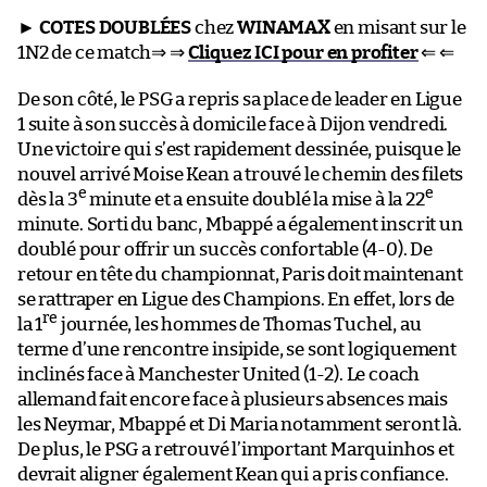
►
COTES DOUBLÉES
chez
WINAMAX
en misant sur le
1N2 de ce match⇒ ⇒
Cliquez ICI pour en profiter
⇐ ⇐
De son côté, le PSG a repris sa place de leader en Ligue
1 suite à son succès à domicile face à Dijon vendredi.
Une victoire qui s’est rapidement dessinée, puisque le
nouvel arrivé Moise Kean a trouvé le chemin des filets
e
e
dès la 3
minute et a ensuite doublé la mise à la 22
minute. Sorti du banc, Mbappé a également inscrit un
doublé pour offrir un succès confortable (4-0). De
retour en tête du championnat, Paris doit maintenant
se rattraper en Ligue des Champions. En effet, lors de
re
la 1
journée, les hommes de Thomas Tuchel, au
terme d’une rencontre insipide, se sont logiquement
inclinés face à Manchester United (1-2). Le coach
allemand fait encore face à plusieurs absences mais
les Neymar, Mbappé et Di Maria notamment seront là.
De plus, le PSG a retrouvé l’important Marquinhos et
devrait aligner également Kean qui a pris confiance.