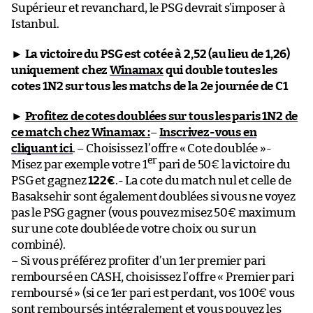
Supérieur et revanchard, le PSG devrait s’imposer à
Istanbul.
►
La victoire du PSG est cotée à 2,52 (au lieu de 1,26)
uniquement chez
Winamax
qui double toutes les
cotes 1N2 sur tous les matchs de la 2e journée de C1
►
Profitez de cotes doublées sur tous les paris 1N2 de
ce match chez Winamax :
–
Inscrivez-vous en
cliquant ici
. – Choisissez l’offre « Cote doublée »-
er
Misez par exemple votre 1
pari de 50€ la victoire du
PSG et gagnez
122€
.- La cote du match nul et celle de
Basaksehir sont également doublées si vous ne voyez
pas le PSG gagner (vous pouvez misez 50€ maximum
sur une cote doublée de votre choix ou sur un
combiné).
– Si vous préférez profiter d’un 1er premier pari
remboursé en CASH, choisissez l’offre « Premier pari
remboursé » (si ce 1er pari est perdant, vos 100€ vous
sont remboursés intégralement et vous pouvez les