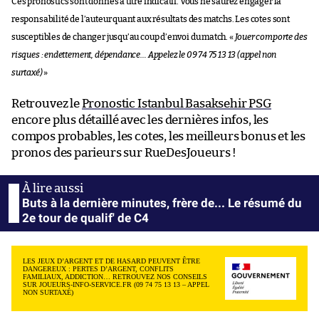
Ces pronostics sont donnés à titre indicatif. Vous ne saurez engager la
responsabilité de l’auteur quant aux résultats des matchs. Les cotes sont
susceptibles de changer jusqu’au coup d’envoi du match. «
Jouer comporte des
risques : endettement, dépendance… Appelez le 09 74 75 13 13 (appel non
surtaxé)
»
Retrouvez le
Pronostic Istanbul Basaksehir PSG
encore plus détaillé avec les dernières infos, les
compos probables, les cotes, les meilleurs bonus et les
pronos des parieurs sur RueDesJoueurs !
Buts à la dernière minutes, frère de... Le résumé du
2e tour de qualif' de C4
LES JEUX D’ARGENT ET DE HASARD PEUVENT ÊTRE
DANGEREUX : PERTES D’ARGENT, CONFLITS
FAMILIAUX, ADDICTION… RETROUVEZ NOS CONSEILS
SUR JOUEURS-INFO-SERVICE.FR (09 74 75 13 13 – APPEL
NON SURTAXÉ)