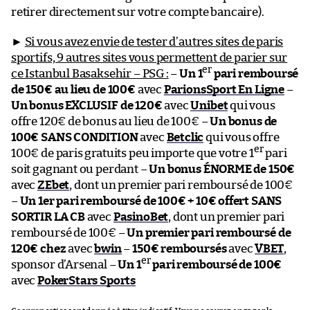
retirer directement sur votre compte bancaire).
►
Si vous avez envie de tester d’autres sites de paris
sportifs, 9 autres sites vous permettent de parier sur
er
ce Istanbul Basaksehir – PSG :
–
Un 1
pari remboursé
de 150€ au lieu de 100€
avec
ParionsSport En Ligne
–
Un bonus EXCLUSIF de 120€
avec
Unibet
qui vous
offre 120€ de bonus au lieu de 100€ –
Un bonus de
100€ SANS CONDITION
avec
Betclic
qui vous offre
er
100€ de paris gratuits peu importe que votre 1
pari
soit gagnant ou perdant –
Un bonus ÉNORME de 150€
avec
ZEbet
, dont un premier pari remboursé de 100€
–
Un 1er pari remboursé de 100€ + 10€ offert SANS
SORTIR LA CB
avec
PasinoBet
, dont un premier pari
remboursé de 100€ –
Un premier pari remboursé de
120€ chez
avec
bwin
–
150€ remboursés
avec
VBET
,
er
sponsor d’Arsenal –
Un 1
pari remboursé de 100€
avec
PokerStars Sports