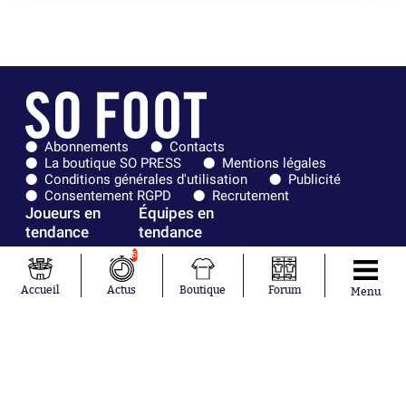
Abonnements
Contacts
La boutique SO PRESS
Mentions légales
Conditions générales d'utilisation
Publicité
Consentement RGPD
Recrutement
Joueurs en
Équipes en
tendance
tendance
6
Mohamed
Chelsea
Salah
Paris Saint-
Accueil
Actus
Boutique
Forum
Menu
Mykhailo
Germain
Mudryk
Bordeaux
Neymar
Olympique
Khalis Merah
lyonnais
Loïs Openda
FIFA
Moussa
Real Madrid
Niakhaté
RC Strasbourg