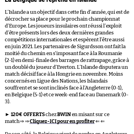
L’Islande a un objectif dans cette fin d’année, qui est de
décrocher sa place pour le prochain championnat
d’Europe. Les joueurs insulaires ont réussi l’exploit
d’être présents lors des deux dernières grandes
compétitions internationales et espèrent l’être aussi
en juin 2021. Les partenaires de Sigurdsson ont fait la
moitié du chemin en s’imposant face à la Roumanie
(2-1) en demi-finale des barrages de rattrapage, grâce à
un doublé du joueur d’Everton. L’Islande disputera un
match décisif face à la Hongrie en novembre. Moins
concernés en Ligue des Nations, les Islandais
souffrent et se sont inclinés face à l’Angleterre (0-1),
en Belgique (5-1) et ce week-end face au Danemark (0-
3).
►
120€ OFFERTS
chez
BWIN
en misant sur ce
match⇒ ⇒
Cliquez-ICI pour en profiter
⇐ ⇐