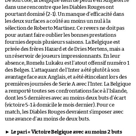
De son côté, la Belgique vient de perdre en Angleterre
dans une rencontre que les Diables Rouges ont
pourtant dominé (2-1). Un manque d’efficacité dans
les deux surfaces a coûté au moins un nul à la
sélection de Roberto Martinez. Ce revers ne doit pas
pour autant faire oublier les bonnes prestations
fournies depuis plusieurs saisons. La Belgique est
privée des frères Hazard et de Dries Mertens, mais a
un réservoir de joueurs impressionnants. En leur
absence, Romelu Lukaku est l’atout offensif numéro 1
des Belges. L’attaquant de l’Inter a été plutôt à son
avantage face aux Anglais, et a été étincelant lors des
premières journées de Serie A avec l’Inter. La Belgique
a remporté toutes ses confrontations face à l’Islande,
dont les 5 dernières avec au moins deux buts d’écart
(victoire 5-1 à domicile le mois dernier). Pour ce
match, les Diables Rouges devraient s’imposer avec
une avance d’au moins de deux buts.
►
Le pari « Victoire Belgique avec au moins 2 buts