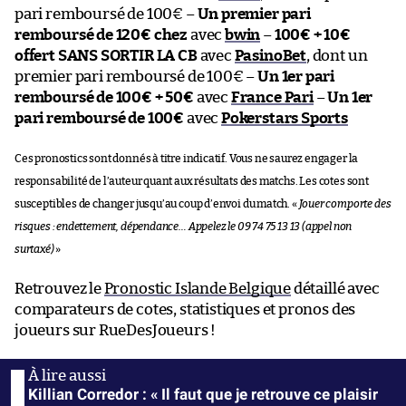
pari remboursé de 100€ –
Un premier pari
remboursé de 120€ chez
avec
bwin
–
100€ + 10€
offert SANS SORTIR LA CB
avec
PasinoBet
, dont un
premier pari remboursé de 100€ –
Un 1er pari
remboursé de 100€ + 50€
avec
France Pari
–
Un 1er
pari remboursé de 100€
avec
Pokerstars Sports
Ces pronostics sont donnés à titre indicatif. Vous ne saurez engager la
responsabilité de l’auteur quant aux résultats des matchs. Les cotes sont
susceptibles de changer jusqu’au coup d’envoi du match. «
Jouer comporte des
risques : endettement, dépendance… Appelez le 09 74 75 13 13 (appel non
surtaxé)
»
Retrouvez le
Pronostic Islande Belgique
détaillé avec
comparateurs de cotes, statistiques et pronos des
joueurs sur RueDesJoueurs !
Killian Corredor : « Il faut que je retrouve ce plaisir