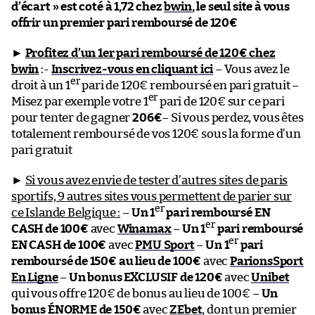
d’écart » est coté à 1,72 chez
bwin
, le seul site à vous
offrir un premier pari remboursé de 120€
►
Profitez d’un 1er pari remboursé de 120€ chez
bwin
:-
Inscrivez-vous en cliquant ici
– Vous avez le
er
droit à un 1
pari de 120€ remboursé en pari gratuit –
er
Misez par exemple votre 1
pari de 120€ sur ce pari
pour tenter de gagner
206€
– Si vous perdez, vous êtes
totalement remboursé de vos 120€ sous la forme d’un
pari gratuit
►
Si vous avez envie de tester d’autres sites de paris
sportifs, 9 autres sites vous permettent de parier sur
er
ce Islande Belgique :
–
Un 1
pari remboursé EN
er
CASH de 100€
avec
Winamax
–
Un 1
pari remboursé
er
EN CASH de 100€
avec
PMU Sport
–
Un 1
pari
remboursé de 150€ au lieu de 100€
avec
ParionsSport
En Ligne
–
Un bonus EXCLUSIF de 120€
avec
Unibet
qui vous offre 120€ de bonus au lieu de 100€ –
Un
bonus ÉNORME de 150€
avec
ZEbet
, dont un premier