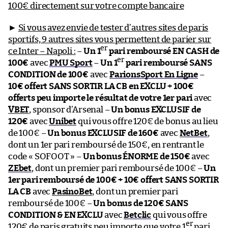
100€ directement sur votre compte bancaire
►
Si vous avez envie de tester d’autres sites de paris
sportifs, 9 autres sites vous permettent de parier sur
er
ce Inter – Napoli :
–
Un 1
pari remboursé EN CASH de
er
100€
avec
PMU Sport
–
Un 1
pari remboursé SANS
CONDITION de 100€
avec
ParionsSport En Ligne
–
10€ offert SANS SORTIR LA CB en EXCLU + 100€
offerts peu importe le résultat de votre 1er pari
avec
VBET
, sponsor d’Arsenal –
Un bonus EXCLUSIF de
120€
avec
Unibet
qui vous offre 120€ de bonus au lieu
de 100€ –
Un bonus EXCLUSIF de 160€
avec
NetBet
,
dont un 1er pari remboursé de 150€, en rentrant le
code « SOFOOT » –
Un bonus ÉNORME de 150€
avec
ZEbet
, dont un premier pari remboursé de 100€ –
Un
1er pari remboursé de 100€ + 10€ offert SANS SORTIR
LA CB
avec
PasinoBet
, dont un premier pari
remboursé de 100€ –
Un bonus de 120€ SANS
CONDITION & EN EXCLU
avec
Betclic
qui vous offre
er
120€ de paris gratuits peu importe que votre 1
pari