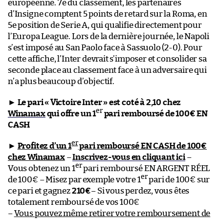
européenne. 7e du classement, les partenaires
d’Insigne comptent 5 points de retard sur la Roma, en
5e position de Serie A, qui qualifie directement pour
l’Europa League. Lors de la dernière journée, le Napoli
s’est imposé au San Paolo face à Sassuolo (2-0). Pour
cette affiche, l’Inter devrait s’imposer et consolider sa
seconde place au classement face à un adversaire qui
n’a plus beaucoup d’objectif.
►
Le pari « Victoire Inter » est coté à 2,10 chez
er
Winamax
qui offre un 1
pari remboursé de 100€ EN
CASH
er
►
Profitez d’un 1
pari remboursé EN CASH de 100€
chez Winamax
–
Inscrivez-vous en cliquant ici
–
er
Vous obtenez un 1
pari remboursé EN ARGENT RÉEL
er
de 100€ – Misez par exemple votre 1
pari de 100€ sur
ce pari et gagnez
210€
– Si vous perdez, vous êtes
totalement remboursé de vos 100€
–
Vous pouvez même retirer votre remboursement de