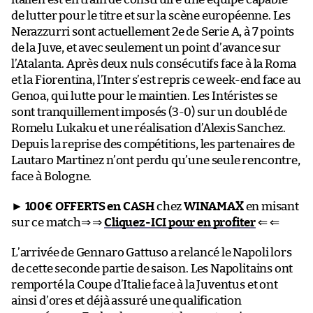
de lutter pour le titre et sur la scène européenne. Les
Nerazzurri sont actuellement 2e de Serie A, à 7 points
de la Juve, et avec seulement un point d’avance sur
l’Atalanta. Après deux nuls consécutifs face à la Roma
et la Fiorentina, l’Inter s’est repris ce week-end face au
Genoa, qui lutte pour le maintien. Les Intéristes se
sont tranquillement imposés (3-0) sur un doublé de
Romelu Lukaku et une réalisation d’Alexis Sanchez.
Depuis la reprise des compétitions, les partenaires de
Lautaro Martinez n’ont perdu qu’une seule rencontre,
face à Bologne.
►
100€ OFFERTS en CASH
chez
WINAMAX
en misant
sur ce match⇒ ⇒
Cliquez-ICI pour en profiter
⇐ ⇐
L’arrivée de Gennaro Gattuso a relancé le Napoli lors
de cette seconde partie de saison. Les Napolitains ont
remporté la Coupe d’Italie face à la Juventus et ont
ainsi d’ores et déjà assuré une qualification