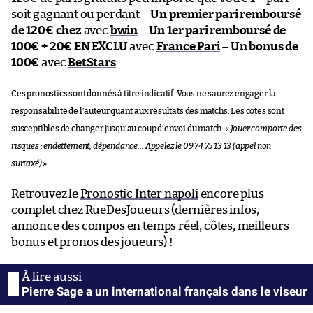
soit gagnant ou perdant –
Un premier pari remboursé
de 120€ chez
avec
bwin
–
Un 1er pari remboursé de
100€ + 20€ EN EXCLU
avec
France Pari
–
Un bonus de
100€
avec
BetStars
Ces pronostics sont donnés à titre indicatif. Vous ne saurez engager la
responsabilité de l’auteur quant aux résultats des matchs. Les cotes sont
susceptibles de changer jusqu’au coup d’envoi du match. «
Jouer comporte des
risques : endettement, dépendance… Appelez le 09 74 75 13 13 (appel non
surtaxé)
»
Retrouvez le
Pronostic Inter napoli
encore plus
complet chez RueDesJoueurs (dernières infos,
annonce des compos en temps réel, côtes, meilleurs
bonus et pronos des joueurs) !
Pierre Sage a un international français dans le viseur