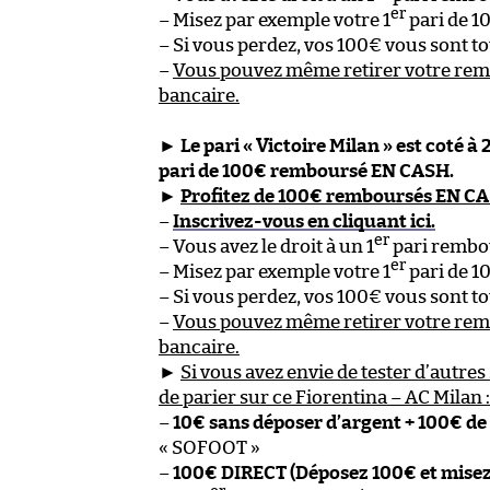
er
– Misez par exemple votre 1
pari de 1
– Si vous perdez, vos 100€ vous sont
–
Vous pouvez même retirer votre re
bancaire.
►
Le pari « Victoire Milan » est coté à
pari de 100€ remboursé EN CASH.
►
Profitez de 100€ remboursés EN C
–
Inscrivez-vous en cliquant ici.
er
– Vous avez le droit à un 1
pari rembo
er
– Misez par exemple votre 1
pari de 1
– Si vous perdez, vos 100€ vous sont
–
Vous pouvez même retirer votre re
bancaire.
►
Si vous avez envie de tester d’autres 
de parier sur ce Fiorentina – AC Milan :
–
10€ sans déposer d’argent + 100€ de
« SOFOOT »
–
100€ DIRECT (Déposez 100€ et mise