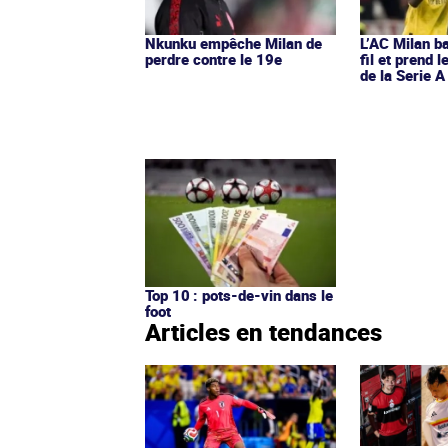
Nkunku empêche Milan de
L’AC Milan ba
perdre contre le 19e
fil et prend
de la Serie A
Top 10 : pots-de-vin dans le
foot
Articles en tendances