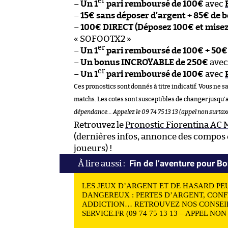
er
–
Un 1
pari remboursé de 100€
avec
–
15€ sans déposer d’argent + 85€ de 
–
100€ DIRECT (Déposez 100€ et mise
« SOFOOTX2 »
er
–
Un 1
pari remboursé de 100€ + 50€
–
Un bonus INCROYABLE de 250€
ave
er
–
Un 1
pari remboursé de 100€
avec
Ces pronostics sont donnés à titre indicatif. Vous ne s
matchs. Les cotes sont susceptibles de changer jusqu’
dépendance… Appelez le 09 74 75 13 13 (appel non surtax
Retrouvez le
Pronostic Fiorentina AC 
(dernières infos, annonce des compos e
joueurs) !
Fin de l’aventure pour B
LES JEUX D’ARGENT ET DE HASARD PE
DANGEREUX : PERTES D’ARGENT, CONF
ADDICTION… RETROUVEZ NOS CONSEIL
SERVICE.FR (09 74 75 13 13 – APPEL NO