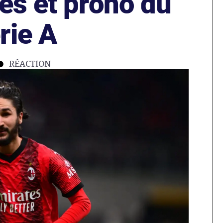
es et prono du
rie A
RÉACTION