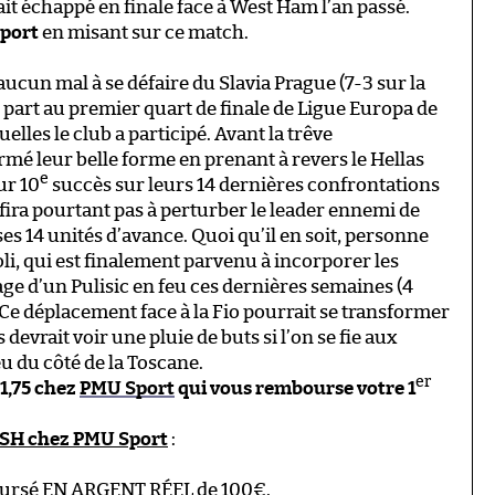
ait échappé en finale face à West Ham l’an passé.
port
en misant sur ce match.
ucun mal à se défaire du Slavia Prague (7-3 sur la
 part au premier quart de finale de Ligue Europa de
lles le club a participé. Avant la trêve
rmé leur belle forme en prenant à revers le Hellas
e
ur 10
succès sur leurs 14 dernières confrontations
suffira pourtant pas à perturber le leader ennemi de
e ses 14 unités d’avance. Quoi qu’il en soit, personne
ioli, qui est finalement parvenu à incorporer les
mage d’un Pulisic en feu ces dernières semaines (4
 Ce déplacement face à la Fio pourrait se transformer
devrait voir une pluie de buts si l’on se fie aux
u du côté de la Toscane.
er
 1,75 chez
PMU Sport
qui vous rembourse votre 1
ASH chez PMU Sport
:
ursé EN ARGENT RÉEL de 100€.