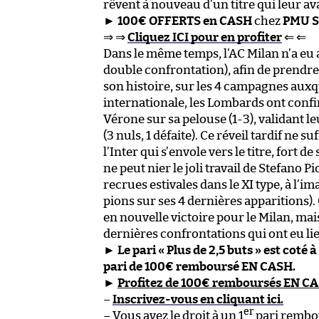
rêvent à nouveau d’un titre qui leur av
►
100€ OFFERTS en CASH
chez
PMU S
⇒ ⇒
Cliquez ICI pour en profiter
⇐ ⇐
Dans le même temps, l’AC Milan n’a eu a
double confrontation), afin de prendre
son histoire, sur les 4 campagnes auxque
internationale, les Lombards ont confi
Vérone sur sa pelouse (1-3), validant le
(3 nuls, 1 défaite). Ce réveil tardif ne 
l’Inter qui s’envole vers le titre, fort d
ne peut nier le joli travail de Stefano P
recrues estivales dans le XI type, à l’i
pions sur ses 4 dernières apparitions).
en nouvelle victoire pour le Milan, mais 
dernières confrontations qui ont eu lie
►
Le pari « Plus de 2,5 buts » est coté à
pari de 100€ remboursé EN CASH.
►
Profitez de 100€ remboursés EN C
–
Inscrivez-vous en cliquant ici.
er
– Vous avez le droit à un 1
pari rembo