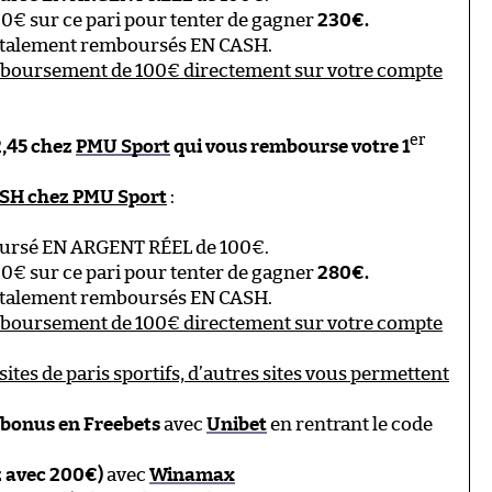
00€ sur ce pari pour tenter de gagner
230€.
 totalement remboursés EN CASH.
mboursement de 100€ directement sur votre compte
er
 2,45 chez
PMU Sport
qui vous rembourse votre 1
ASH chez PMU Sport
:
ursé EN ARGENT RÉEL de 100€.
00€ sur ce pari pour tenter de gagner
280€.
 totalement remboursés EN CASH.
mboursement de 100€ directement sur votre compte
sites de paris sportifs, d’autres sites vous permettent
 bonus en Freebets
avec
Unibet
en rentrant le code
z avec 200€)
avec
Winamax