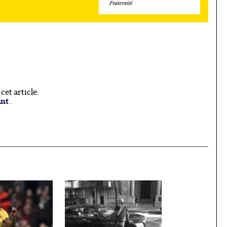
et article.
ant
.