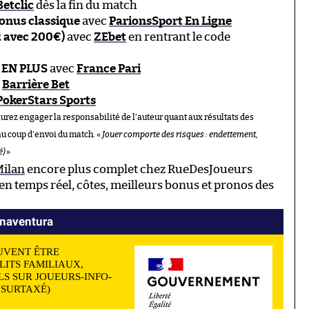
Betclic
dès la fin du match
bonus classique
avec
ParionsSport En Ligne
z avec 200€)
avec
ZEbet
en rentrant le code
 EN PLUS
avec
France Pari
c
Barrière Bet
PokerStars Sports
aurez engager la responsabilité de l’auteur quant aux résultats des
au coup d’envoi du match. «
Jouer comporte des risques : endettement,
é)
»
Milan
encore plus complet chez RueDesJoueurs
n temps réel, côtes, meilleurs bonus et pronos des
onaventura
UVENT ÊTRE
LITS FAMILIAUX,
S SUR JOUEURS-INFO-
N SURTAXÉ)