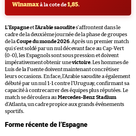
Winamax
1,85
à la cote de
.
L’Espagne
et
l’Arabie saoudite
s’affrontent dans le
cadre de la deuxième journée de la phase de groupes
de la
Coupe du monde 2026
. Après un premier match
qui s’est soldé par un nul décevant face au Cap-Vert
(0-0), les Espagnols sont sous pression et doivent
impérativement obtenir une
victoire
. Les hommes de
Luis de la Fuente doivent maintenant concrétiser
leurs occasions. En face, l’Arabie saoudite a également
débuté par un nul 1-1 contre l’Uruguay, confirmant sa
capacité à contrecarrer des équipes plus réputées. Le
match se déroulera au
Mercedes-Benz Stadium
d’Atlanta, un cadre propice aux grands événements
sportifs.
Forme récente de l’Espagne