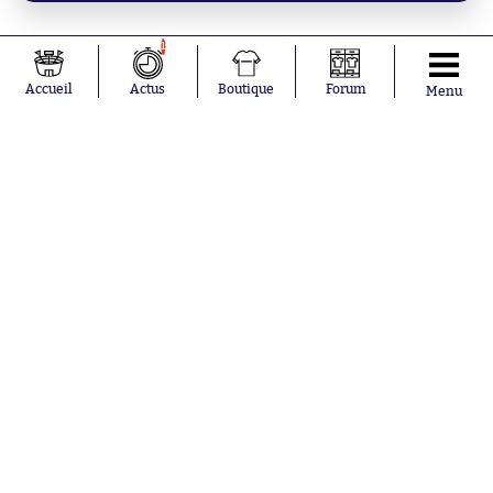
1
Accueil
Actus
Boutique
Forum
Menu
Abonnements
Contacts
La boutique SO PRESS
Mentions légales
Conditions générales d'utilisation
Publicité
Consentement RGPD
Recrutement
Joueurs en
Équipes en
tendance
tendance
Khalis Merah
FIFA
Loïs Openda
Real Madrid
Moussa
Bordeaux
Niakhaté
France
Nicolás
Chelsea
Tagliafico
Paris Saint-
Pavel Šulc
Germain
Gauthier Hein
Olympique
Lionel Messi
lyonnais