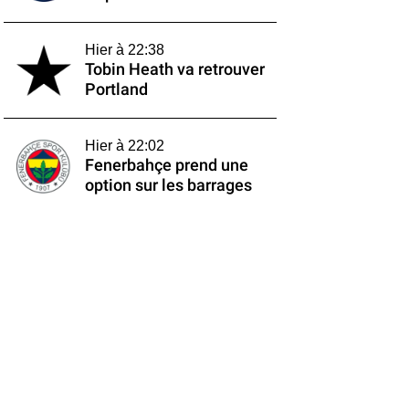
Hier à 22:38
Tobin Heath va retrouver
Portland
Hier à 22:02
Fenerbahçe prend une
option sur les barrages