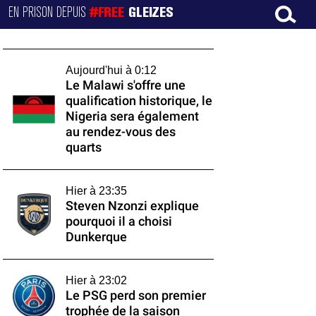
EN PRISON DEPUIS
#FREE
GLEIZES
Aujourd'hui à 0:12
Le Malawi s'offre une
qualification historique, le
Nigeria sera également
au rendez-vous des
quarts
Hier à 23:35
Steven Nzonzi explique
pourquoi il a choisi
Dunkerque
Hier à 23:02
Le PSG perd son premier
trophée de la saison