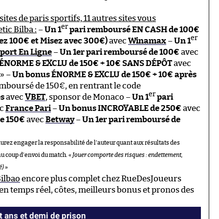
ites de paris sportifs, 11 autres sites vous
er
ic Bilba :
–
Un 1
pari remboursé EN CASH de 100€
er
ez 100€ et Misez avec 300€)
avec
Winamax
–
Un 1
port En Ligne
–
Un 1er pari remboursé de 100€
avec
ÉNORME & EXCLU de 150€ + 10€ SANS DÉPÔT
avec
 » –
Un bonus ÉNORME & EXCLU de 150€ + 10€ après
mboursé de 150€, en rentrant le code
er
s
avec
VBET
, sponsor de Monaco –
Un 1
pari
ec
France Pari
–
Un bonus INCROYABLE de 250€
avec
e 150€
avec
Betway
–
Un 1er pari remboursé de
aurez engager la responsabilité de l’auteur quant aux résultats des
au coup d’envoi du match. «
Jouer comporte des risques : endettement,
é)
»
Bilbao
encore plus complet chez RueDesJoueurs
n temps réel, côtes, meilleurs bonus et pronos des
 ans et demi de prison