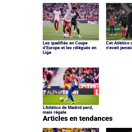
Les qualifiés en Coupe
Cet Atlético
d’Europe et les rélégués en
n’avait jamai
Liga
L’Atlético de Madrid perd,
mais régale
Articles en tendances