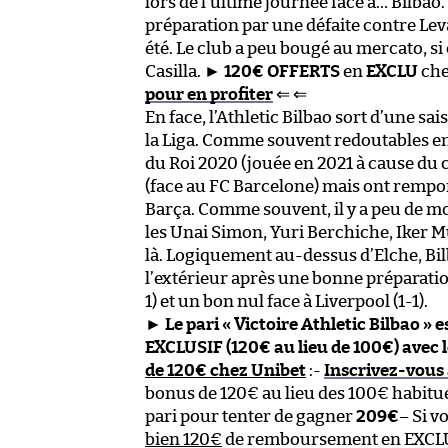
lors de l’ultime journée face à… Bilbao. E
préparation par une défaite contre Levan
été. Le club a peu bougé au mercato, si
Casilla. ►
120€ OFFERTS
en
EXCLU
ch
pour en profiter
⇐ ⇐
En face, l’Athletic Bilbao sort d’une sa
la Liga. Comme souvent redoutables en 
du Roi 2020 (jouée en 2021 à cause du c
(face au FC Barcelone) mais ont remp
Barça. Comme souvent, il y a peu de mou
les Unai Simon, Yuri Berchiche, Iker M
là. Logiquement au-dessus d’Elche, Bil
l’extérieur après une bonne préparati
1) et un bon nul face à Liverpool (1-1).
►
Le pari « Victoire Athletic Bilbao » 
EXCLUSIF (120€ au lieu de 100€) avec 
de 120€ chez Unibet
:-
Inscrivez-vous 
bonus de 120€ au lieu des 100€ habitue
pari pour tenter de gagner
209€
– Si v
bien 120€
de remboursement en EXCLU a