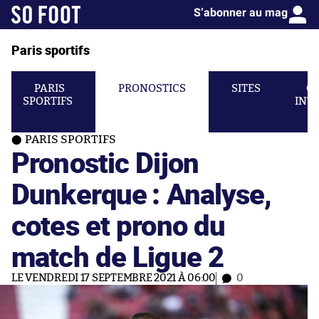
S’abonner au mag
Paris sportifs
PARIS
PRONOSTICS
SITES
C
SPORTIFS
INT
PARIS SPORTIFS
Pronostic Dijon
Dunkerque : Analyse,
cotes et prono du
match de Ligue 2
LE VENDREDI 17 SEPTEMBRE 2021 À 06:00
0