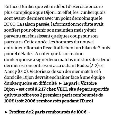
En face, Dunkerque vit un début d’exercice encore
plus compliqué que Dijon. En effet, les Dunkerquois
sont avant-derniers avec un point de moins que le
DFCO. La saison passée, la formation nordiste avait
souffert pour obtenir son maintien mais y était
parvenu en réussissant quelques coups sur son
parcours. Cette année, les hommes du nouvel
entraîneur Romain Revelli affichent un bilan de 3 nuls
pour 4 défaites. A noter que la formation
dunkerquoise a signé deux matchs nuls lors des deux
dernières rencontres en accrochant Rodez (2-2) et
Nancy (0-0). Victorieux de son dernier match et à
domicile, Dijon devrait enchaîner face à une équipe
dunkerquoise en difficulté. ►
Le pari « Victoire
Dijon » est coté à 2,17 chez
VBET
, site de paris sportifs
qui vous offre vos 2 premiers paris remboursés de
100€ (soit 200€ remboursés pendant l’Euro)
►
Profitez de 2 paris remboursés de 100€
:-