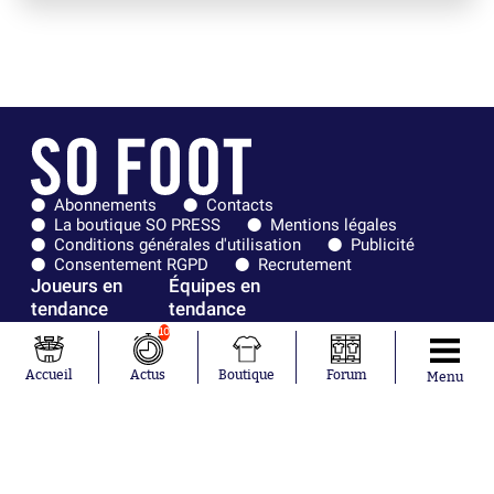
Abonnements
Contacts
La boutique SO PRESS
Mentions légales
Conditions générales d'utilisation
Publicité
Consentement RGPD
Recrutement
Joueurs en
Équipes en
tendance
tendance
10
Mohamed
Chelsea
Salah
Paris Saint-
Accueil
Actus
Boutique
Forum
Menu
Mykhailo
Germain
Mudryk
Bordeaux
Neymar
Olympique
Khalis Merah
lyonnais
Loïs Openda
FIFA
Moussa
Real Madrid