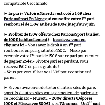
compatriote Cecchinato.
►
Le pari « Victoire Musetti » est coté à 1,69 chez
er
ParionsSport En Ligne
qui vous offre votre 1
pari
remboursé de 150€ au lieu de 100€ jusqu’au 9 juin
►
Profitez de 150€ offerts chez ParionsSport (au lieu
de 100€ habituellement)
:-
Inscrivez-vous en
er
cliquant ici
– Vous avez le droit à un 1
pari
remboursé en pari gratuit de 150€. – Misez par
er
exemple votre 1
pari de 150€ sur ce pari pour tenter
de gagner
254€
.- Si votre pari est perdant, vous
recevez 150€ de paris gratuits !
– Vous pouvez utiliser vos 150€ pour continuer à
parier.
►
Si vous avez envie de tester d’autres sites de paris
sportifs, d’autres sites vous permettent de parier sur
ce Cecchinato – Musetti :
–
200€ directs (Déposez
er
100€ et Misez avec 300€)
avec
Winamax
–
Un 1
pari