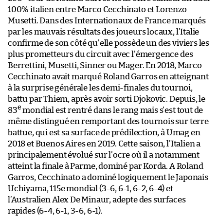
100% italien entre Marco Cecchinato et Lorenzo
Musetti. Dans des Internationaux de France marqués
par les mauvais résultats des joueurs locaux, l’Italie
confirme de son côté qu’elle possède un des viviers les
plus prometteurs du circuit avec l’émergence des
Berrettini, Musetti, Sinner ou Mager. En 2018, Marco
Cecchinato avait marqué Roland Garros en atteignant
à la surprise générale les demi-finales du tournoi,
battu par Thiem, après avoir sorti Djokovic. Depuis, le
e
83
mondial est rentré dans le rang mais s’est tout de
même distingué en remportant des tournois sur terre
battue, qui est sa surface de prédilection, à Umag en
2018 et Buenos Aires en 2019. Cette saison, l’Italien a
principalement évolué sur l’ocre où il a notamment
atteint la finale à Parme, dominé par Korda. A Roland
Garros, Cecchinato a dominé logiquement le Japonais
Uchiyama, 115e mondial (3-6, 6-1, 6-2, 6-4) et
l’Australien Alex De Minaur, adepte des surfaces
rapides (6-4, 6-1, 3-6, 6-1).