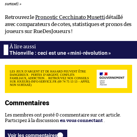
surtaxé). »
Retrouvez le
Pronostic Cecchinato Musetti
détaillé
avec comparateurs de cotes, statistiques et pronos des
joueurs sur RueDesJoueurs !
Thionville : ceci est une « mini-révolution »
LES JEUX D’ARGENT ET DE HASARD PEUVENT ÊTRE
DANGEREUX : PERTES D’ARGENT, CONFLITS
FAMILIAUX, ADDICTION… RETROUVEZ NOS CONSEILS
SUR JOUEURS-INFO-SERVICE.FR (09 74 75 13 13 – APPEL
NON SURTAXÉ)
Commentaires
Les membres ont posté 0 commentaire sur cet article.
Participez à la discussion
en vous connectant
.
Voir les commentaires