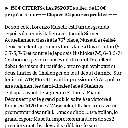
►
150€ OFFERTS
chez
PSPORT
au lieu de 100€
jusqu’au 9 juin⇒ ⇒
Cliquez ICI pour en profiter
⇐ ⇐
De son côté, Lorenzo Musetti est l’un des grands
espoirs du tennis italien avec Jannik Sinner.
e
Actuellement classé à la 76
place, Musetti a réalisé
deux excellents premiers tours face à David Goffin (6-
0, 7-5, 7-6) et contre le Japonais Nishioka (7-5, 6-3, 6-2).
Ces bonnes performances confirment l’excellent
début de saison du natif de Carrare qui avait atteint
deux finales de Challenger en tout début d’année. Sur
le circuit ATP, Musetti avait impressionné à Acapulco
en atteignant les demi-finales face à Stefanos
e
Tsitsipas, avant de signer un 3
tour à Miami.
Découvert par le grand public suite à sa victoire à
Rome en 2020 face à Wawrinka, l’Italien a un avenir
prometteur devant lui. Dans ce choc 100% italien, le
grand espoir Musetti, impressionnant lors de ses 2
premiers matchs, devrait se défaire de son