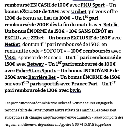
remboursé EN CASH de 100€
avec
PMU Sport
–
Un
bonus EXCLUSIF de 120€
avec
Unibet
qui vous offre
er
120€ de bonus au lieu de 100€ –
Un 1
pari
remboursé de 200€ dès la fin du match
avec
Betclic
–
Un bonus ÉNORME de 150€ + 10€ SANS DÉPÔT en
EXCLU
avec
ZEbet
–
Un bonus EXCLUSIF de 160€
avec
er
NetBet
, dont un 1
pari remboursé de 150€, en
rentrant le code « SOFOOT » –
100€ remboursés
avec
er
VBET
, sponsor de Monaco –
Un 1
pari remboursé de
er
150€
avec
Betway
–
Un 1
pari remboursé de 100€
avec
PokerStars Sports
–
Un bonus INCROYABLE de
250€
avec
Barrière Bet
–
Un bonus ÉNORME de 150€
ers
er
sur vos 1
paris sportifs
avec
France Pari
–
Un 1
pari remboursé de 120€
avec
bwin
Ces pronostics sont donnés à titre indicatif. Vous ne saurez engager la
responsabilité de l’auteur quant aux résultats des matchs. Les cotes sont
susceptibles de changer jusqu’au coup d’envoi du match.
« Jouer comporte des
risques : endettement, dépendance… Appelez le 09 74 75 13 13 (appel non