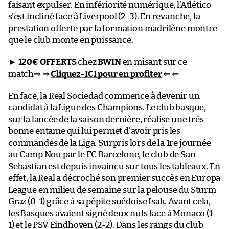
faisant expulser. En infériorité numérique, l’Atlético
s’est incliné face à Liverpool (2-3). En revanche, la
prestation offerte par la formation madrilène montre
que le club monte en puissance.
►
120€ OFFERTS
chez
BWIN
en misant sur ce
match⇒ ⇒
Cliquez-ICI pour en profiter
⇐ ⇐
En face, la Real Sociedad commence à devenir un
candidat à la Ligue des Champions. Le club basque,
sur la lancée de la saison dernière, réalise une très
bonne entame qui lui permet d’avoir pris les
commandes de la Liga. Surpris lors de la 1re journée
au Camp Nou par le FC Barcelone, le club de San
Sebastian est depuis invaincu sur tous les tableaux. En
effet, la Real a décroché son premier succès en Europa
League en milieu de semaine sur la pelouse du Sturm
Graz (0-1) grâce à sa pépite suédoise Isak. Avant cela,
les Basques avaient signé deux nuls face à Monaco (1-
1) et le PSV Eindhoven (2-2). Dans les rangs du club