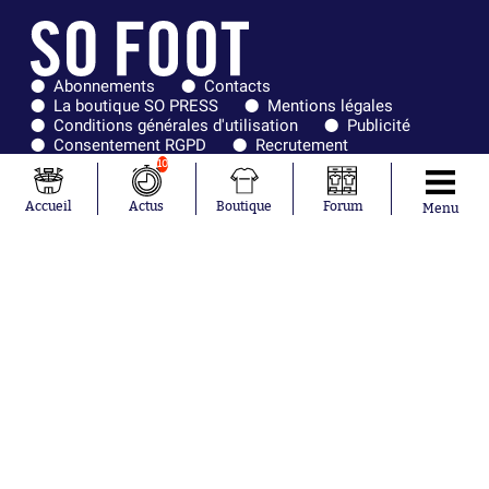
Abonnements
Contacts
La boutique SO PRESS
Mentions légales
Conditions générales d'utilisation
Publicité
Consentement RGPD
Recrutement
Joueurs en
Équipes en
10
tendance
tendance
Accueil
Actus
Boutique
Forum
Menu
Mohamed
Chelsea
Salah
Paris Saint-
Mykhailo
Germain
Mudryk
Bordeaux
Neymar
Olympique
Khalis Merah
lyonnais
Loïs Openda
FIFA
Moussa
Real Madrid
Niakhaté
RC Strasbourg
Nicolás
AC Milan
Tagliafico
France
Pavel Šulc
RC Lens
Josh Maja
Gauthier Hein