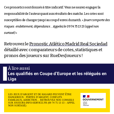
Ces pronostics sont donnés à titre indicatif. Vous ne saurez engager la
responsabilité de l’auteur quant aux résultats des matchs. Les cotes sont
susceptibles de changer jusqu’au coup d’envoi du match. «
Jouer comporte des
risques : endettement, dépendance… Appelez le 09 74 75 13 13 (appel non
surtaxé)
»
Retrouvez le
Pronostic Atlético Madrid Real Sociedad
détaillé avec comparateurs de cotes, statistiques et
pronos des joueurs sur RueDesJoueurs !
Les qualifiés en Coupe d’Europe et les rélégués en
Liga
LES JEUX D’ARGENT ET DE HASARD PEUVENT ÊTRE
DANGEREUX : PERTES D’ARGENT, CONFLITS
FAMILIAUX, ADDICTION… RETROUVEZ NOS CONSEILS
SUR JOUEURS-INFO-SERVICE.FR (09 74 75 13 13 – APPEL
NON SURTAXÉ)