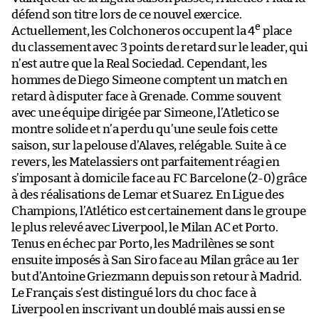
défend son titre lors de ce nouvel exercice.
e
Actuellement, les Colchoneros occupent la 4
place
du classement avec 3 points de retard sur le leader, qui
n’est autre que la Real Sociedad. Cependant, les
hommes de Diego Simeone comptent un match en
retard à disputer face à Grenade. Comme souvent
avec une équipe dirigée par Simeone, l’Atletico se
montre solide et n’a perdu qu’une seule fois cette
saison, sur la pelouse d’Alaves, relégable. Suite à ce
revers, les Matelassiers ont parfaitement réagi en
s’imposant à domicile face au FC Barcelone (2-0) grâce
à des réalisations de Lemar et Suarez. En Ligue des
Champions, l’Atlético est certainement dans le groupe
le plus relevé avec Liverpool, le Milan AC et Porto.
Tenus en échec par Porto, les Madrilènes se sont
ensuite imposés à San Siro face au Milan grâce au 1er
but d’Antoine Griezmann depuis son retour à Madrid.
Le Français s’est distingué lors du choc face à
Liverpool en inscrivant un doublé mais aussi en se