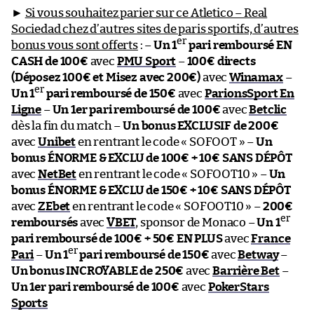
►
Si vous souhaitez parier sur ce Atletico – Real
Sociedad chez d’autres sites de paris sportifs, d’autres
er
bonus vous sont offerts
: –
Un 1
pari remboursé EN
CASH de 100€
avec
PMU Sport
–
100€ directs
(Déposez 100€ et Misez avec 200€)
avec
Winamax
–
er
Un 1
pari remboursé de 150€
avec
ParionsSport En
Ligne
–
Un 1er pari remboursé de 100€
avec
Betclic
dès la fin du match –
Un bonus EXCLUSIF de 200€
avec
Unibet
en rentrant le code « SOFOOT » –
Un
bonus ÉNORME & EXCLU de 100€ + 10€ SANS DÉPÔT
avec
NetBet
en rentrant le code « SOFOOT10 » –
Un
bonus ÉNORME & EXCLU de 150€ + 10€ SANS DÉPÔT
avec
ZEbet
en rentrant le code « SOFOOT10 » –
200€
er
remboursés
avec
VBET
, sponsor de Monaco –
Un 1
pari remboursé de 100€ + 50€ EN PLUS
avec
France
er
Pari
–
Un 1
pari remboursé de 150€
avec
Betway
–
Un bonus INCROYABLE de 250€
avec
Barrière Bet
–
Un 1er pari remboursé de 100€
avec
PokerStars
Sports