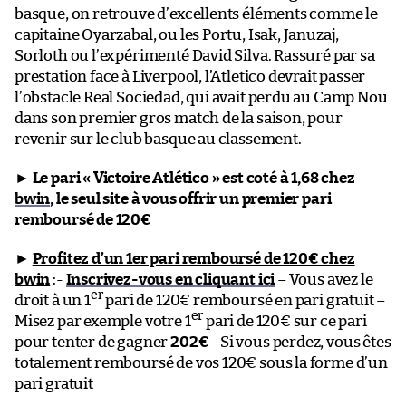
basque, on retrouve d’excellents éléments comme le
capitaine Oyarzabal, ou les Portu, Isak, Januzaj,
Sorloth ou l’expérimenté David Silva. Rassuré par sa
prestation face à Liverpool, l’Atletico devrait passer
l’obstacle Real Sociedad, qui avait perdu au Camp Nou
dans son premier gros match de la saison, pour
revenir sur le club basque au classement.
►
Le pari « Victoire Atlético » est coté à 1,68 chez
bwin
, le seul site à vous offrir un premier pari
remboursé de 120€
►
Profitez d’un 1er pari remboursé de 120€ chez
bwin
:-
Inscrivez-vous en cliquant ici
– Vous avez le
er
droit à un 1
pari de 120€ remboursé en pari gratuit –
er
Misez par exemple votre 1
pari de 120€ sur ce pari
pour tenter de gagner
202€
– Si vous perdez, vous êtes
totalement remboursé de vos 120€ sous la forme d’un
pari gratuit