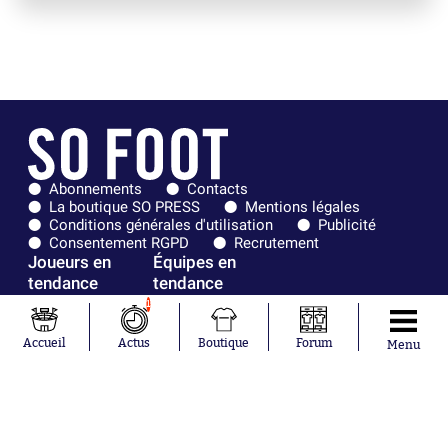
Abonnements
Contacts
La boutique SO PRESS
Mentions légales
Conditions générales d'utilisation
Publicité
Consentement RGPD
Recrutement
Joueurs en
Équipes en
tendance
tendance
1
Khalis Merah
FIFA
Loïs Openda
Real Madrid
Accueil
Actus
Boutique
Forum
Menu
Moussa
Bordeaux
Niakhaté
France
Nicolás
Chelsea
Tagliafico
Paris Saint-
Pavel Šulc
Germain