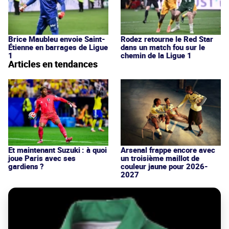
Brice Maubleu envoie Saint-
Rodez retourne le Red Star
Étienne en barrages de Ligue
dans un match fou sur le
1
chemin de la Ligue 1
Articles en tendances
Et maintenant Suzuki : à quoi
Arsenal frappe encore avec
joue Paris avec ses
un troisième maillot de
gardiens ?
couleur jaune pour 2026-
2027