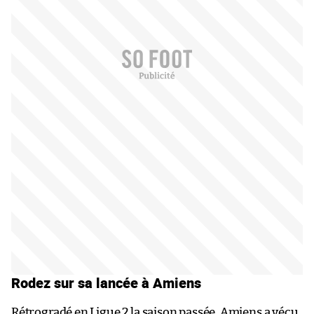
Rodez sur sa lancée à Amiens
Rétrogradé en Ligue 2 la saison passée, Amiens a vécu