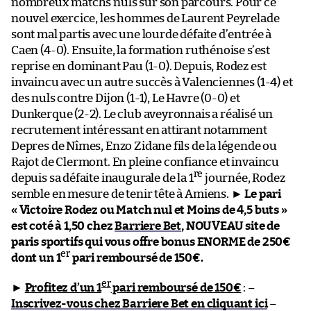
nombreux matchs nuls sur son parcours. Pour ce
nouvel exercice, les hommes de Laurent Peyrelade
sont mal partis avec une lourde défaite d’entrée à
Caen (4-0). Ensuite, la formation ruthénoise s’est
reprise en dominant Pau (1-0). Depuis, Rodez est
invaincu avec un autre succès à Valenciennes (1-4) et
des nuls contre Dijon (1-1), Le Havre (0-0) et
Dunkerque (2-2). Le club aveyronnais a réalisé un
recrutement intéressant en attirant notamment
Depres de Nîmes, Enzo Zidane fils de la légende ou
Rajot de Clermont. En pleine confiance et invaincu
re
depuis sa défaite inaugurale de la 1
journée, Rodez
semble en mesure de tenir tête à Amiens. ►
Le pari
« Victoire Rodez ou Match nul et Moins de 4,5 buts »
est coté à 1,50 chez
Barriere Bet
, NOUVEAU site de
paris sportifs qui vous offre bonus ENORME de 250€
er
dont un 1
pari remboursé de 150€.
er
►
Profitez d’un 1
pari remboursé de 150€
: –
Inscrivez-vous chez Barriere Bet en cliquant ici
–