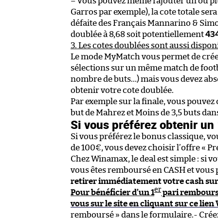
– Vous pouvez même rajouter un ou p
Garros par exemple), la cote totale ser
défaite des Français Mannarino & Simon
doublée à 8,68 soit potentiellement
43
3. Les cotes doublées sont aussi dispon
Le mode MyMatch vous permet de créer
sélections sur un même match de footba
nombre de buts…) mais vous devez abso
obtenir votre cote doublée.
Par exemple sur la finale, vous pouvez
but de Mahrez et Moins de 3,5 buts dans
Si vous préférez obtenir un
Si vous préférez le bonus classique, vo
de 100€, vous devez choisir l’offre « P
Chez Winamax, le deal est simple : si vo
vous êtes remboursé en CASH et vous 
retirer immédiatement votre cash su
er
Pour bénéficier d’un 1
pari rembours
vous sur le site en cliquant sur ce li
remboursé » dans le formulaire.- Crée