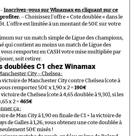
:-
Inscrivez-vous sur Winamax en cliquant sur ce
profiter.
– Choisissez l’offre « Cote doublée » dans le
t. L’offre est limitée à un montant de 50€ sur votre
imum sur un match simple de Ligue des champions,
é qui contient au moins un match de Ligue des
t, vous remportez en CASH votre mise multipliée par
ouer, soit retirer.
s doublées C1 chez Winamax
 Manchester City – Chelsea :
 victoire de Manchester City contre Chelsea (cote à
 vous remportez 50€ x 1,90 x 2 =
190€
victoire de Chelsea (cote à 4,65 doublée à 9,30), si les
,65 x 2 =
465€
onner ça :
ire de Man City à 1,90 en finale de C1 + la victoire de
ys de Galles à 1,26, vous obtenez une cote doublée à
 seulement 50€ misés !