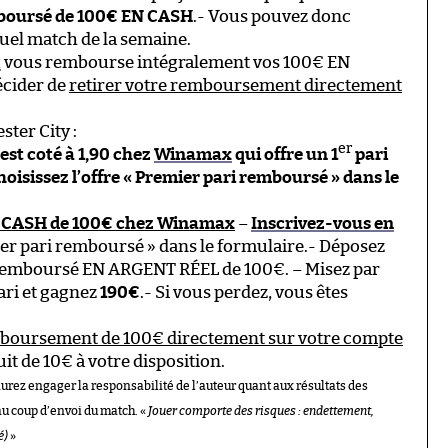
mboursé de 100€ EN CASH
.- Vous pouvez donc
uel match de la semaine.
x
vous rembourse intégralement vos 100€ EN
cider de
retirer votre remboursement directement
ter City :
er
 est coté à 1,90 chez
Winamax
qui offre un 1
pari
isissez l’offre « Premier pari remboursé » dans le
 CASH de 100€ chez Winamax
–
Inscrivez-vous en
ier pari remboursé » dans le formulaire.- Déposez
remboursé EN ARGENT RÉEL de 100€. – Misez par
ari et gagnez
190€
.- Si vous perdez, vous êtes
mboursement de 100€ directement sur votre compte
it de 10€ à votre disposition.
aurez engager la responsabilité de l’auteur quant aux résultats des
au coup d’envoi du match. «
Jouer comporte des risques : endettement,
é)
»