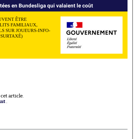
tées en Bundesliga qui valaient le coût
UVENT ÊTRE
LITS FAMILIAUX,
S SUR JOUEURS-INFO-
N SURTAXÉ)
et article.
ant
.