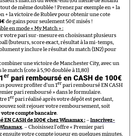
lusieurs matchs du week-end (ou même de Roland
a tout de même doublée ! Prenez par exemple en + la
 + la victoire de Rublev pour obtenir une cote
4€
de gains pour seulement 50€ misés !
ible en mode « My Match » :
 votre pari sur-mesure en choisissant plusieurs
ll (buteurs, score exact, résultat à la mi-temps,
lument y inclure le résultat du match (1N2) pour
 combiner une victoire de Manchester City, avec un
 le match (cote à 5,90 doublée à 11,80)
er
 1
pari remboursé en CASH de 100€
er
us pouvez profiter d’un 1
pari remboursé EN CASH
remier pari remboursé » dans le formulaire.
er
tre 1
pari réalisé après votre dépôt est perdant,
pouvez soit rejouer votre remboursement, soit
r votre compte bancaire
.
é EN CASH de 100€ chez Winamax :
–
Inscrivez-
en Winamax
. – Choisissez l’offre « Premier pari
z ensuite votre compte joueur en quelques minutes.