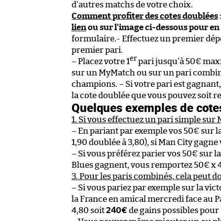
d’autres matchs de votre choix.
Comment profiter des cotes doublées
lien
ou sur l’image ci-dessous pour en 
formulaire.- Effectuez un premier dépô
premier pari.
er
– Placez votre 1
pari jusqu’à 50€ max
sur un MyMatch ou sur un pari combin
champions. – Si votre pari est gagnan
la cote doublée que vous pouvez soit rej
Quelques exemples de cote
1. Si vous effectuez un pari simple sur
– En pariant par exemple vos 50€ sur la
1,90 doublée à 3,80), si Man City gagne
– Si vous préférez parier vos 50€ sur la 
Blues gagnent, vous remportez 50€ x 4
3. Pour les paris combinés, cela peut d
– Si vous pariez par exemple sur la victo
la France en amical mercredi face au Pa
4,80 soit
240€
de gains possibles pour