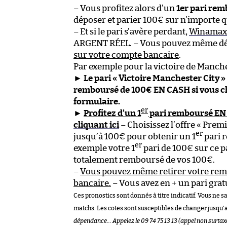
– Vous profitez alors d’un
1er pari re
déposer et parier 100€ sur n’importe q
– Et si le pari s’avère perdant,
Winama
ARGENT RÉEL. – Vous pouvez même dé
sur votre compte bancaire
.
Par exemple pour la victoire de Manches
►
Le pari « Victoire Manchester City »
remboursé de 100€ EN CASH si vous cho
formulaire.
er
►
Profitez d’un 1
pari remboursé EN
cliquant ici
– Choisissez l’offre « Prem
er
jusqu’à 100€ pour obtenir un 1
pari 
er
exemple votre 1
pari de 100€ sur ce p
totalement remboursé de vos 100€.
–
Vous pouvez même retirer votre re
bancaire.
– Vous avez en + un pari gratu
Ces pronostics sont donnés à titre indicatif. Vous ne s
matchs. Les cotes sont susceptibles de changer jusqu’
dépendance… Appelez le 09 74 75 13 13 (appel non surtax