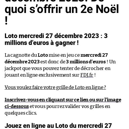
quoi s’offrir un 2e Noël
!
Loto mercredi 27 décembre 2023 : 3
millions d’euros à gagner !
La cagnotte du
Loto
mise en jeu ce
mercredi 27
décembre 2023
est donc de
3 millions d’euros
! Un
jackpot que vous pouvez tenter de décrocher en
jouant en ligne exclusivement sur
FDJ.fr
!
Vous voulez faire votre grille de Loto en ligne ?
Inscrivez-vous en cliquant sur ce lien ou sur l’image
ci-dessous
et vous pourrez valider vos grilles en
quelques clics.
Jouez en ligne au Loto du mercredi 27