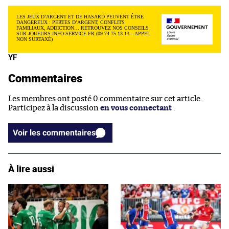
LES JEUX D’ARGENT ET DE HASARD PEUVENT ÊTRE
DANGEREUX : PERTES D’ARGENT, CONFLITS
FAMILIAUX, ADDICTION… RETROUVEZ NOS CONSEILS
SUR JOUEURS-INFO-SERVICE.FR (09 74 75 13 13 – APPEL
NON SURTAXÉ)
YF
Commentaires
Les membres ont posté 0 commentaire sur cet article.
Participez à la discussion
en vous connectant
.
Voir les commentaires
À lire aussi