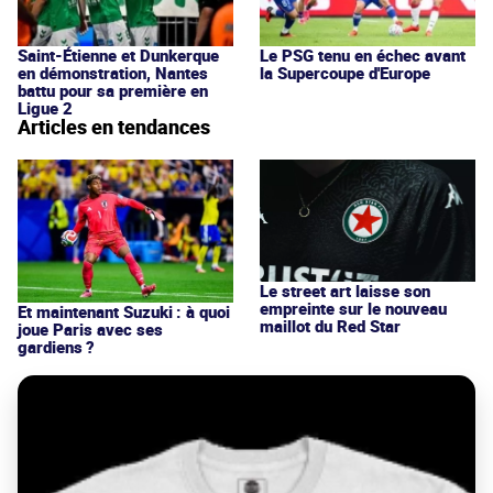
Saint-Étienne et Dunkerque
Le PSG tenu en échec avant
en démonstration, Nantes
la Supercoupe d'Europe
battu pour sa première en
Ligue 2
Articles en tendances
Le street art laisse son
empreinte sur le nouveau
Et maintenant Suzuki : à quoi
maillot du Red Star
joue Paris avec ses
gardiens ?