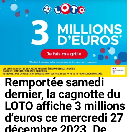
Remportée samedi
dernier, la cagnotte du
LOTO affiche 3 millions
d’euros ce mercredi 27
décembre 2023. De