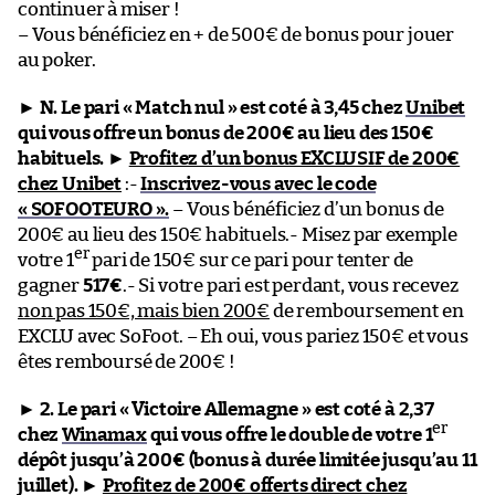
continuer à miser !
– Vous bénéficiez en + de 500€ de bonus pour jouer
au poker.
►
N. Le pari « Match nul » est coté à 3,45 chez
Unibet
qui vous offre un bonus de 200€ au lieu des 150€
habituels.
►
Profitez d’un bonus EXCLUSIF de 200€
chez Unibet
:-
Inscrivez-vous avec le code
« SOFOOTEURO ».
– Vous bénéficiez d’un bonus de
200€ au lieu des 150€ habituels.- Misez par exemple
er
votre 1
pari de 150€ sur ce pari pour tenter de
gagner
517€
.- Si votre pari est perdant, vous recevez
non pas 150€, mais bien 200€
de remboursement en
EXCLU avec SoFoot. – Eh oui, vous pariez 150€ et vous
êtes remboursé de 200€ !
►
2. Le pari « Victoire Allemagne » est coté à 2,37
er
chez
Winamax
qui vous offre le double de votre 1
dépôt jusqu’à 200€ (bonus à durée limitée jusqu’au 11
juillet).
►
Profitez de 200€ offerts direct chez