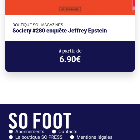
BOUTIQUE SO - MAGAZINES
Society #280 enquête Jeffrey Epstein
à partir de
6.90€
Abonnements
Contacts
La boutique SO PRESS
Mentions légales