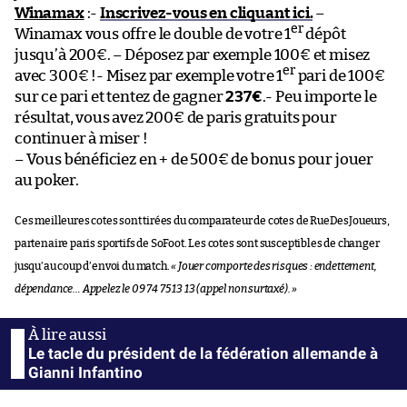
Winamax
:-
Inscrivez-vous en cliquant ici.
–
er
Winamax vous offre le double de votre 1
dépôt
jusqu’à 200€. – Déposez par exemple 100€ et misez
er
avec 300€ !- Misez par exemple votre 1
pari de 100€
sur ce pari et tentez de gagner
237€
.- Peu importe le
résultat, vous avez 200€ de paris gratuits pour
continuer à miser !
– Vous bénéficiez en + de 500€ de bonus pour jouer
au poker.
Ces meilleures cotes sont tirées du comparateur de cotes de RueDesJoueurs,
partenaire paris sportifs de SoFoot. Les cotes sont susceptibles de changer
jusqu’au coup d’envoi du match.
« Jouer comporte des risques : endettement,
dépendance… Appelez le 09 74 75 13 13 (appel non surtaxé). »
Le tacle du président de la fédération allemande à
Gianni Infantino