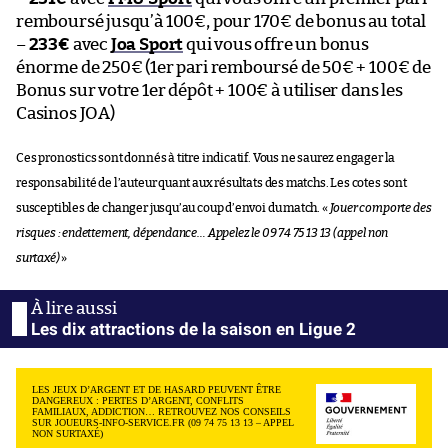
remboursé jusqu’à 100€, pour 170€ de bonus au total
–
233€
avec
Joa Sport
qui vous offre un bonus
énorme de 250€ (1er pari remboursé de 50€ + 100€ de
Bonus sur votre 1er dépôt + 100€ à utiliser dans les
Casinos JOA)
Ces pronostics sont donnés à titre indicatif. Vous ne saurez engager la
responsabilité de l’auteur quant aux résultats des matchs. Les cotes sont
susceptibles de changer jusqu’au coup d’envoi du match. «
Jouer comporte des
risques : endettement, dépendance… Appelez le 09 74 75 13 13 (appel non
surtaxé)
»
Les dix attractions de la saison en Ligue 2
LES JEUX D’ARGENT ET DE HASARD PEUVENT ÊTRE
DANGEREUX : PERTES D’ARGENT, CONFLITS
FAMILIAUX, ADDICTION… RETROUVEZ NOS CONSEILS
SUR JOUEURS-INFO-SERVICE.FR (09 74 75 13 13 – APPEL
NON SURTAXÉ)