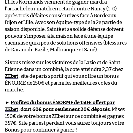
L1, les Normands viennent de gagner mardi à
l’arrache leur match en retard contre Nancy (1-0)
après trois défaites consécutives face à Bordeaux,
Dijon et Lille. Avec son équipe-type de la 2e partie de
saison disponible, Sainté et sa solide défense doivent
pouvoir s’imposer à la maison face à une équipe
caennaise qui a peu de solutions offensives (blessures
de Karamoh, Bazile, Malbranque et Sané).
Si vous misez sur les victoires de la Lazio et de Saint-
Etienne dans un combiné, la cote atteindra 2,37 chez
ZEbet
, site de paris sportif qui vous offre un bonus
ÉNORME de 150€ et parmi les meilleures cotes du
marché.
►
Profitez du bonus ÉNORME de 150€ offert par
ZEbet
, dont 60€ pour seulement 20€ déposés.
Misez
150€ de votre bonus ZEbet sur ce combiné et gagnez
357€. Si le pari est perdant vous aurez toujours votre
Bonus pour continuer à parier !