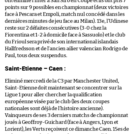
ont éliminé l’Inter à San Siro en Coupe et ils ont pris 7
points sur 9 possibles en championnat (deux victoires
face à Pescara et Empoli, match nul concédé dans les
dernières minutes de jeu face au Milan). 13e, l’Udinese
reste sur 2 défaites consécutives (3-0 chez la
Fiorentina et 1-2 à domicile face à Sassuolo) et le club
du Frioul sera privé de son international islandais
Hallfredsson et de l’ancien ailier valencian Rodrigo de
Paul, tous deux suspendus.
Saint-Etienne – Caen :
Eliminé mercredi de la C3 par Manchester United,
Saint-Etienne doit maintenant se concentrer sur la
Ligue 1 pour aller chercher la qualification
européenne visée par le club (les deux coupes
nationales sont déjà de l’histoire ancienne).
Vainqueurs de ses 3 derniers matchs de championnat
joués à Geoffroy-Guichard (face à Angers, Lyon et
Lorient), les Verts reçoivent ce dimanche Caen. 15es de