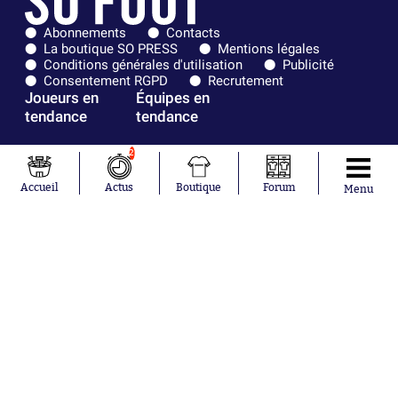
Abonnements
Contacts
La boutique SO PRESS
Mentions légales
Conditions générales d'utilisation
Publicité
Consentement RGPD
Recrutement
Joueurs en
Équipes en
tendance
tendance
Mohamed
Chelsea
2
Salah
Paris Saint-
Mykhailo
Germain
Accueil
Actus
Boutique
Forum
Menu
Mudryk
Bordeaux
Neymar
Olympique
Khalis Merah
lyonnais
Loïs Openda
FIFA
Moussa
Real Madrid
Niakhaté
RC Strasbourg
Nicolás
AC Milan
Tagliafico
France
Pavel Šulc
RC Lens
Josh Maja
Gauthier Hein