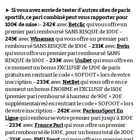
►
Si vous avez envie de tester d’autres sites de paris
sportifs, ce pari combiné peut vous rapporter pour
100€ de mise :
–
242€
avec
Betclic
qui vous offre un
premier pari remboursé SANS RISQUE de 100€ –
245€
avec
Winamax
qui vous offre un premier pari
remboursé SANS RISQUE de 100€ –
231€
avec
Bwin
qui vous offre un premier pari remboursé SANS
RISQUE de 100€ –
233€
avec
Unibet
qui vous offre en
ce moment un bonus EXCLUSIF de 120€ de paris
gratuits en rentrant le code « SOFOOT » lors de votre
inscription –
233€
avec
NetBet
qui vous offre en ce
moment un bonus ÉNORME et EXCLUSIF de 110€
(premier pari remboursé à hauteur de 90€ + 20€
supplémentaires) en rentrant le code « SOFOOT » lors
de votre inscription –
242€
avec
ParionsSport En
Ligne
qui rembourse votre premier pari jusqu’à 100€
–
233€
avec
France Pari
qui vous offre un premier
pari remboursé de 100€, pour un bonus total de 200€
–
231€
avec
PMU Sport
qui vous offre un premier pari