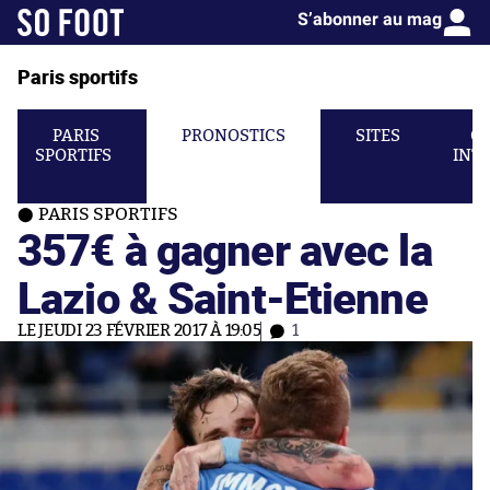
S’abonner au mag
Paris sportifs
PARIS
PRONOSTICS
SITES
C
SPORTIFS
INT
PARIS SPORTIFS
357€ à gagner avec la
Lazio & Saint-Etienne
LE JEUDI 23 FÉVRIER 2017 À 19:05
1