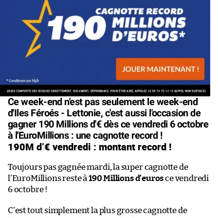
Ce week-end n'est pas seulement le week-end
d'Iles Féroés - Lettonie, c'est aussi l'occasion de
gagner 190 Millions d'€ dès ce vendredi 6 octobre
à l'EuroMillions : une cagnotte record !
190M d’€ vendredi : montant record !
Toujours pas gagnée mardi, la super cagnotte de
l’EuroMillions reste à
190 Millions d’euros
ce vendredi
6 octobre !
C’est tout simplement la plus grosse cagnotte de