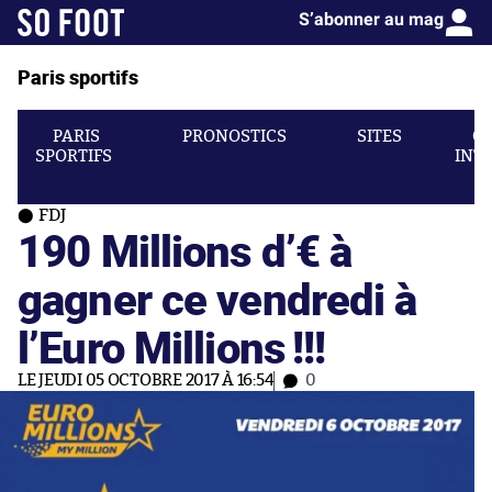
S’abonner au mag
Paris sportifs
PARIS
PRONOSTICS
SITES
C
SPORTIFS
INT
FDJ
190 Millions d’€ à
gagner ce vendredi à
l’Euro Millions !!!
LE JEUDI 05 OCTOBRE 2017 À 16:54
0