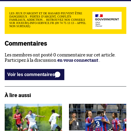
LES JEUX D’ARGENT ET DE HASARD PEUVENT ÊTRE
DANGEREUX : PERTES D’ARGENT, CONFLITS
FAMILIAUX, ADDICTION… RETROUVEZ NOS CONSEILS
SUR JOUEURS-INFO-SERVICE.FR (09 74 75 13 13 – APPEL
NON SURTAXÉ)
Commentaires
Les membres ont posté 0 commentaire sur cet article.
Participez à la discussion
en vous connectant
.
Voir les commentaires
À lire aussi