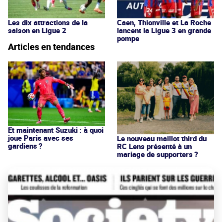
Les dix attractions de la
Caen, Thionville et La Roche
saison en Ligue 2
lancent la Ligue 3 en grande
pompe
Articles en tendances
Et maintenant Suzuki : à quoi
joue Paris avec ses
Le nouveau maillot third du
gardiens ?
RC Lens présenté à un
mariage de supporters ?