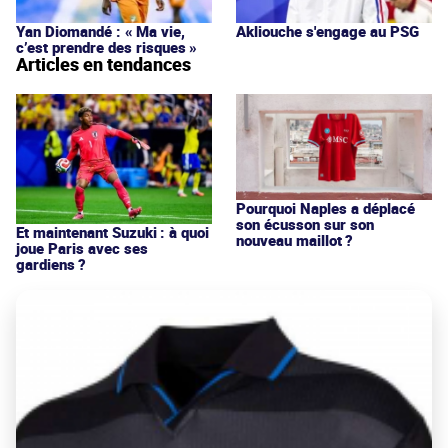
Yan Diomandé : « Ma vie,
Akliouche s'engage au PSG
c’est prendre des risques »
Articles en tendances
Pourquoi Naples a déplacé
son écusson sur son
Et maintenant Suzuki : à quoi
nouveau maillot ?
joue Paris avec ses
gardiens ?