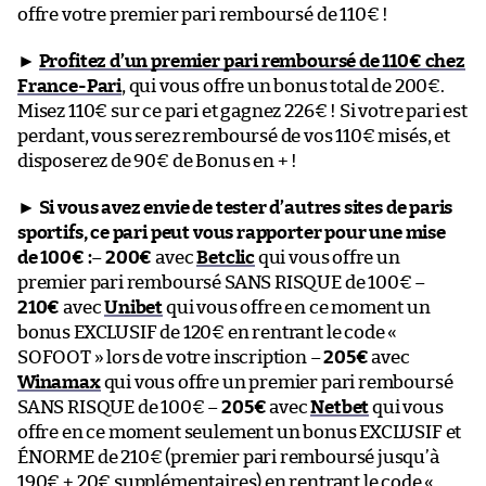
offre votre premier pari remboursé de 110€ !
►
Profitez d’un premier pari remboursé de 110€ chez
France-Pari
, qui vous offre un bonus total de 200€.
Misez 110€ sur ce pari et gagnez 226€ ! Si votre pari est
perdant, vous serez remboursé de vos 110€ misés, et
disposerez de 90€ de Bonus en + !
►
Si vous avez envie de tester d’autres sites de paris
sportifs, ce pari peut vous rapporter pour une mise
de 100€ :
–
200€
avec
Betclic
qui vous offre un
premier pari remboursé SANS RISQUE de 100€ –
210€
avec
Unibet
qui vous offre en ce moment un
bonus EXCLUSIF de 120€ en rentrant le code «
SOFOOT » lors de votre inscription –
205€
avec
Winamax
qui vous offre un premier pari remboursé
SANS RISQUE de 100€ –
205€
avec
Netbet
qui vous
offre en ce moment seulement un bonus EXCLUSIF et
ÉNORME de 210€ (premier pari remboursé jusqu’à
190€ + 20€ supplémentaires) en rentrant le code «