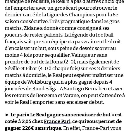
manque de réussite, le Real n’a pas d’autres choix que
de l’emporter avec un gros écart pour retrouver le
dernier carré de la Ligue des Champions pour la 6e
saison consécutive. Très pragmatique dans les gros
matchs, Zidane a donné comme consigne à ses
joueurs de rester patients. La légende du football
français sait que son équipe n’a pas vraiment le droit
d’encaisser un but, sous peine de devoir scorer au
moins 4 fois pour se qualifier. Vainqueur sans
prendre de but de la Roma (2-0), mais également de
Séville et Eibar (4-0 à chaque fois) sur ses 3 derniers
matchs à domicile, le Real peut espérer maîtriser une
équipe de Wolfsburg qui n’a plus gagné depuis 4
journées de Bundesliga. A Santiago Bernabeu et avec
les retours de Benzema et Varane, on peut s’attendre à
voir le Real l’emporter sans encaisser de but.
►
Le pari « Le Real gagne sans encaisser de but » est
cotée à 2,05 chez
France Pari
, ce qui vous permet de
gagner 226€ sans risque
. En effet, France-Pari vous