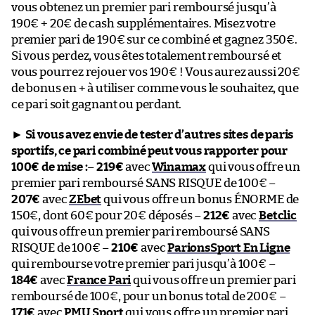
vous obtenez un premier pari remboursé jusqu’à
190€ + 20€ de cash supplémentaires. Misez votre
premier pari de 190€ sur ce combiné et gagnez 350€.
Si vous perdez, vous êtes totalement remboursé et
vous pourrez rejouer vos 190€ ! Vous aurez aussi 20€
de bonus en + à utiliser comme vous le souhaitez, que
ce pari soit gagnant ou perdant.
►
Si vous avez envie de tester d’autres sites de paris
sportifs, ce pari combiné peut vous rapporter pour
100€ de mise :
–
219€
avec
Winamax
qui vous offre un
premier pari remboursé SANS RISQUE de 100€ –
207€
avec
ZEbet
qui vous offre un bonus ÉNORME de
150€, dont 60€ pour 20€ déposés –
212€
avec
Betclic
qui vous offre un premier pari remboursé SANS
RISQUE de 100€ –
210€
avec
ParionsSport En Ligne
qui rembourse votre premier pari jusqu’à 100€ –
184€
avec
France Pari
qui vous offre un premier pari
remboursé de 100€, pour un bonus total de 200€ –
171€
avec
PMU Sport
qui vous offre un premier pari