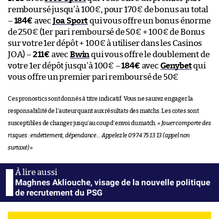
remboursé jusqu’à 100€, pour 170€ de bonus au total
–
184€
avec
Joa Sport
qui vous offre un bonus énorme
de 250€ (1er pari remboursé de 50€ + 100€ de Bonus
sur votre 1er dépôt + 100€ à utiliser dans les Casinos
JOA) –
211€
avec
Bwin
qui vous offre le doublement de
votre 1er dépôt jusqu’à 100€ –
184€
avec
Genybet
qui
vous offre un premier pari remboursé de 50€
Ces pronostics sont donnés à titre indicatif. Vous ne saurez engager la
responsabilité de l’auteur quant aux résultats des matchs. Les cotes sont
susceptibles de changer jusqu’au coup d’envoi du match. «
Jouer comporte des
risques : endettement, dépendance… Appelez le 09 74 75 13 13 (appel non
surtaxé)
»
Maghnes Akliouche, visage de la nouvelle politique
de recrutement du PSG