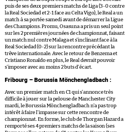
puis de ses deux premiers matchs de Liga (3-0 contre
la Real Sociedad et 2-1 face au Celta Vigo), le Real a un
match à sa portée samedi avant de démarrer la Ligue
des Champions. Promu, Osasuna a pris un seul point
sur les 2 premières journées de championnat, faisant
un match nul contre Malaga et s’inclinant face à la
Real Sociedad (0-2) sur la rencontre précédant la
trêve internationale. Avec le retour de Benzema et
Cristiano Ronaldo en plus, le Real devrait pouvoir
s’imposer avec au moins 2 buts d’écart.
Fribourg – Borussia Mönchengladbach :
Avec un premier match en C1 qui s’annonce très
difficile à jouer sur la pelouse de Manchester City
mardi, le Borussia Mönchengladbach n’a pas trop
intérêt à faire l’impasse sur cette rencontre de
championnat. En forme, le club de Thorgan Hazard a
remporté ses 4 premiers matchs de la saison (ses