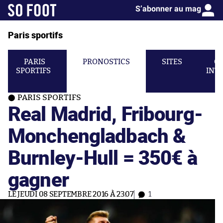
S’abonner au mag
Paris sportifs
PARIS
PRONOSTICS
SITES
C
SPORTIFS
INT
PARIS SPORTIFS
Real Madrid, Fribourg-
Monchengladbach &
Burnley-Hull = 350€ à
gagner
LE JEUDI 08 SEPTEMBRE 2016 À 23:07
1