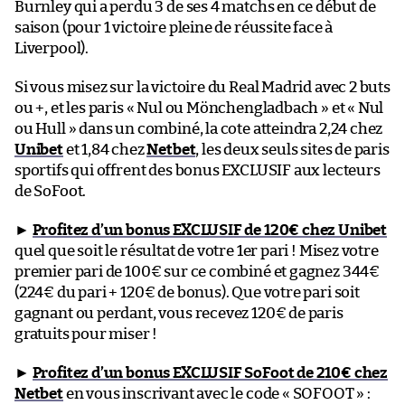
Burnley qui a perdu 3 de ses 4 matchs en ce début de
saison (pour 1 victoire pleine de réussite face à
Liverpool).
Si vous misez sur la victoire du Real Madrid avec 2 buts
ou +, et les paris « Nul ou Mönchengladbach » et « Nul
ou Hull » dans un combiné, la cote atteindra 2,24 chez
Unibet
et 1,84 chez
Netbet
, les deux seuls sites de paris
sportifs qui offrent des bonus EXCLUSIF aux lecteurs
de SoFoot.
►
Profitez d’un bonus EXCLUSIF de 120€ chez Unibet
quel que soit le résultat de votre 1er pari ! Misez votre
premier pari de 100€ sur ce combiné et gagnez 344€
(224€ du pari + 120€ de bonus). Que votre pari soit
gagnant ou perdant, vous recevez 120€ de paris
gratuits pour miser !
►
Profitez d’un bonus EXCLUSIF SoFoot de 210€ chez
Netbet
en vous inscrivant avec le code « SOFOOT » :