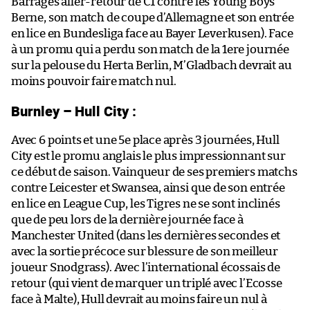
Barrages aller-retour de C1 contre les Young Boys
Berne, son match de coupe d’Allemagne et son entrée
en lice en Bundesliga face au Bayer Leverkusen). Face
à un promu qui a perdu son match de la 1ere journée
sur la pelouse du Herta Berlin, M’Gladbach devrait au
moins pouvoir faire match nul.
Burnley – Hull City :
Avec 6 points et une 5e place après 3 journées, Hull
City est le promu anglais le plus impressionnant sur
ce début de saison. Vainqueur de ses premiers matchs
contre Leicester et Swansea, ainsi que de son entrée
en lice en League Cup, les Tigres ne se sont inclinés
que de peu lors de la dernière journée face à
Manchester United (dans les dernières secondes et
avec la sortie précoce sur blessure de son meilleur
joueur Snodgrass). Avec l’international écossais de
retour (qui vient de marquer un triplé avec l’Ecosse
face à Malte), Hull devrait au moins faire un nul à