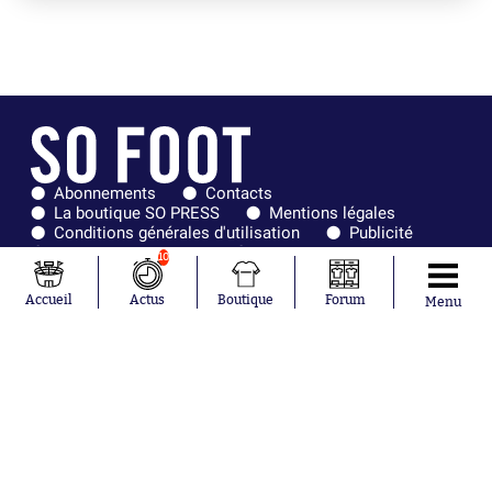
Abonnements
Contacts
La boutique SO PRESS
Mentions légales
Conditions générales d'utilisation
Publicité
Consentement RGPD
Recrutement
10
Joueurs en
Équipes en
tendance
tendance
Accueil
Actus
Boutique
Forum
Menu
Mohamed
Chelsea
Salah
Paris Saint-
Mykhailo
Germain
Mudryk
Bordeaux
Neymar
Olympique
Khalis Merah
lyonnais
Loïs Openda
FIFA
Moussa
Real Madrid