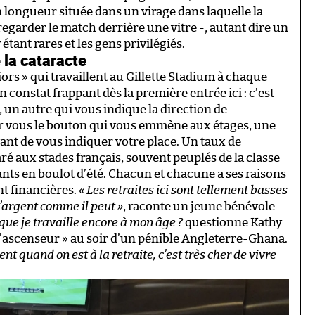
n longueur située dans un virage dans laquelle la
regarder le match derrière une vitre -, autant dire un
 étant rares et les gens privilégiés.
 la cataracte
iors » qui travaillent au Gillette Stadium à chaque
constat frappant dès la première entrée ici : c’est
e, un autre qui vous indique la direction de
our vous le bouton qui vous emmène aux étages, une
nt de vous indiquer votre place. Un taux de
aux stades français, souvent peuplés de la classe
iants en boulot d’été. Chacun et chacune a ses raisons
ont financières.
« Les retraites ici sont tellement basses
l’argent comme il peut »
, raconte un jeune bénévole
que je travaille encore à mon âge ?
questionne Kathy
l’ascenseur » au soir d’un pénible Angleterre-Ghana.
ent quand on est à la retraite, c’est très cher de vivre