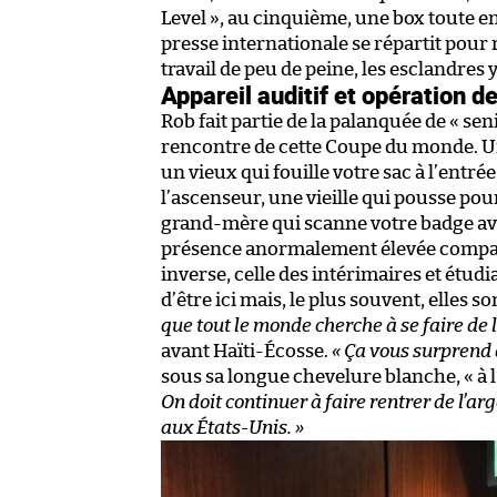
Level », au cinquième, une box toute e
presse internationale se répartit pour 
travail de peu de peine, les esclandres y
Appareil auditif et opération de
Rob fait partie de la palanquée de « sen
rencontre de cette Coupe du monde. Un 
un vieux qui fouille votre sac à l’entré
l’ascenseur, une vieille qui pousse p
grand-mère qui scanne votre badge ava
présence anormalement élevée comparé 
inverse, celle des intérimaires et étud
d’être ici mais, le plus souvent, elles s
que tout le monde cherche à se faire de 
avant Haïti-Écosse.
«
Ça vous surprend 
sous sa longue chevelure blanche, « à 
On doit continuer à faire rentrer de l’arg
aux États-Unis.
»