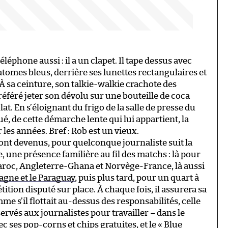
éphone aussi : il a un clapet. Il tape dessus avec
atomes bleus, derrière ses lunettes rectangulaires et
À sa ceinture, son talkie-walkie crachote des
 préféré jeter son dévolu sur une bouteille de coca
at. En s’éloignant du frigo de la salle de presse du
ué, de cette démarche lente qui lui appartient, la
les années. Bref : Rob est un vieux.
sont devenus, pour quelconque journaliste suit la
e, une présence familière au fil des matchs : là pour
aroc, Angleterre-Ghana et Norvège-France, là aussi
magne et le Paraguay
, puis plus tard, pour un quart à
tion disputé sur place. À chaque fois, il assurera sa
 s’il flottait au-dessus des responsabilités, celle
ervés aux journalistes pour travailler – dans le
ec ses pop-corns et chips gratuites, et le « Blue