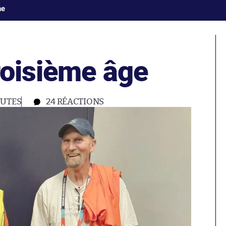
ne
roisième âge
NUTES
24
RÉACTIONS