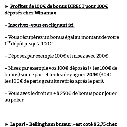
►
Profitez de 100€ de bonus DIRECT pour 100€
déposés chez Winamax
–
Inscrivez-vous en cliquant ici.
– Vous récupérez un bonus égal au montant de votre
er
1
dépôt jusqu’à 100€.
– Déposez par exemple 100€ et misez avec 200€ !
– Misez par exemple vos 100€ déposés (+ les 100€ de
bonus) sur ce pari et tentez de gagner
204€
(304€ –
les 100€ de paris gratuits retirés après le pari).
– Vous avez le droit en + à 250€ de bonus pour jouer
au poker.
►
Le pari « Bellingham buteur » est coté à 2,75 chez