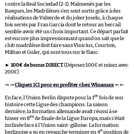
contre la Real Sociedad (2-1). Malmenés par les
Basques, les Madrilènes s’en sont sortis grâce à des
réalisations de Valverde et du joker Joselu, à chaque
fois servis par Fran Garcia dont le retour au bercail
semble avoir été un choix important. Ce départ parfait
est encore plus impressionnant quand on sait que le
club madrilène doit faire sans Vinicius, Courtois,
Militao et Guler, qui sont tous sur le flanc.
►
100€ de bonus DIRECT
(Déposez 100€ et misez avec
200€)
⇒ ⇒
Cliquez ICI pour en profiter chez Winamax
⇐ ⇐
re
En face, l’Union Berlin dispute pour la 1
fois de son
histoire cette Ligue des champions. La saison
dernière, la formation allemande avait réussi à se
es
hisser en 8
de finale de la Ligue Europa, mais s’était
inclinée face à l’Union saint-gilloise. La formation
e
berlinoise a su en revanche terminer en 4
position de