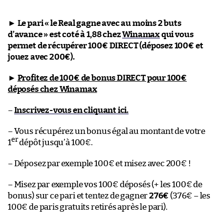
►
Le pari « le Real gagne avec au moins 2 buts
d’avance » est coté à 1,88 chez
Winamax
qui vous
permet de récupérer 100€ DIRECT (déposez 100€ et
jouez avec 200€).
►
Profitez de 100€ de bonus DIRECT pour 100€
déposés chez Winamax
–
Inscrivez-vous en cliquant ici.
– Vous récupérez un bonus égal au montant de votre
er
1
dépôt jusqu’à 100€.
– Déposez par exemple 100€ et misez avec 200€ !
– Misez par exemple vos 100€ déposés (+ les 100€ de
bonus) sur ce pari et tentez de gagner
276€
(376€ – les
100€ de paris gratuits retirés après le pari).