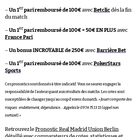
er
–
Un 1
pari remboursé de 100€
avec
Betclic
dès la fin
du match
er
–
Un 1
pari remboursé de 100€ + 50€ EN PLUS
avec
France Pari
–
Un bonus INCROYABLE de 250€
avec
Barrière Bet
er
–
Un 1
pari remboursé de 100€
avec
PokerStars
Sports
Ces pronostics sont donnés à titre indicatif. Vous ne saurez engager la
responsabilité de l’auteur quant aux résultats des matchs. Les cotes sont
susceptibles de changer jusqu’au coup d’envoi du match.
«
Jouer comporte des
risques : endettement, dépendance… Appelez le 09 74 75 13 13 (appel non
surtaxé).
»
Retrouvez le
Pronostic Real Madrid Union Berlin
détaillé avec comparateurs de cotes, statistiques et