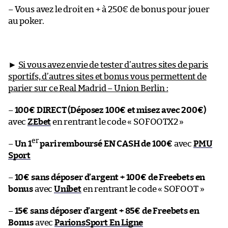
– Vous avez le droit en + à 250€ de bonus pour jouer
au poker.
►
Si vous avez envie de tester d’autres sites de paris
sportifs, d’autres sites et bonus vous permettent de
parier sur ce Real Madrid – Union Berlin :
–
100€ DIRECT (Déposez 100€ et misez avec 200€)
avec
ZEbet
en rentrant le code « SOFOOTX2 »
er
–
Un 1
pari remboursé EN CASH de 100€
avec
PMU
Sport
–
10€ sans déposer d’argent + 100€ de Freebets en
bonus
avec
Unibet
en rentrant le code « SOFOOT »
–
15€ sans déposer d’argent + 85€ de Freebets en
Bonus
avec
ParionsSport En Ligne