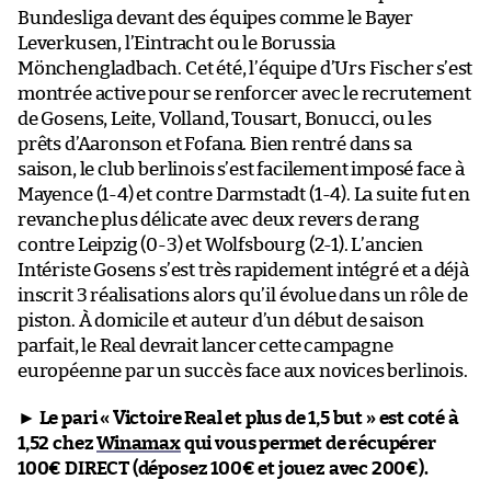
Bundesliga devant des équipes comme le Bayer
Leverkusen, l’Eintracht ou le Borussia
Mönchengladbach. Cet été, l’équipe d’Urs Fischer s’est
montrée active pour se renforcer avec le recrutement
de Gosens, Leite, Volland, Tousart, Bonucci, ou les
prêts d’Aaronson et Fofana. Bien rentré dans sa
saison, le club berlinois s’est facilement imposé face à
Mayence (1-4) et contre Darmstadt (1-4). La suite fut en
revanche plus délicate avec deux revers de rang
contre Leipzig (0-3) et Wolfsbourg (2-1). L’ancien
Intériste Gosens s’est très rapidement intégré et a déjà
inscrit 3 réalisations alors qu’il évolue dans un rôle de
piston. À domicile et auteur d’un début de saison
parfait, le Real devrait lancer cette campagne
européenne par un succès face aux novices berlinois.
►
Le pari « Victoire Real et plus de 1,5 but » est coté à
1,52 chez
Winamax
qui vous permet de récupérer
100€ DIRECT (déposez 100€ et jouez avec 200€).