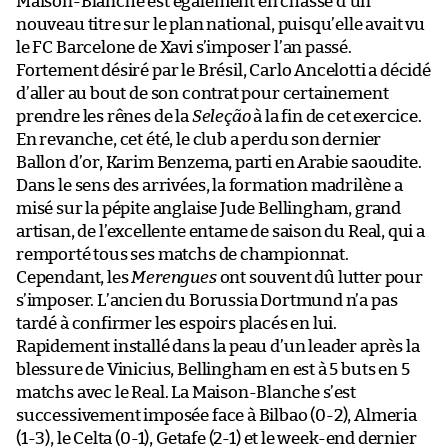
Maison-Blanche est également en chasse d’un
nouveau titre sur le plan national, puisqu’elle avait vu
le FC Barcelone de Xavi s’imposer l’an passé.
Fortement désiré par le Brésil, Carlo Ancelotti a décidé
d’aller au bout de son contrat pour certainement
prendre les rênes de la
Seleção
à la fin de cet exercice.
En revanche, cet été, le club a perdu son dernier
Ballon d’or, Karim Benzema, parti en Arabie saoudite.
Dans le sens des arrivées, la formation madrilène a
misé sur la pépite anglaise Jude Bellingham, grand
artisan, de l’excellente entame de saison du Real, qui a
remporté tous ses matchs de championnat.
Cependant, les
Merengues
ont souvent dû lutter pour
s’imposer. L’ancien du Borussia Dortmund n’a pas
tardé à confirmer les espoirs placés en lui.
Rapidement installé dans la peau d’un leader après la
blessure de Vinicius, Bellingham en est à 5 buts en 5
matchs avec le Real. La Maison-Blanche s’est
successivement imposée face à Bilbao (0-2), Almeria
(1-3), le Celta (0-1), Getafe (2-1) et le week-end dernier