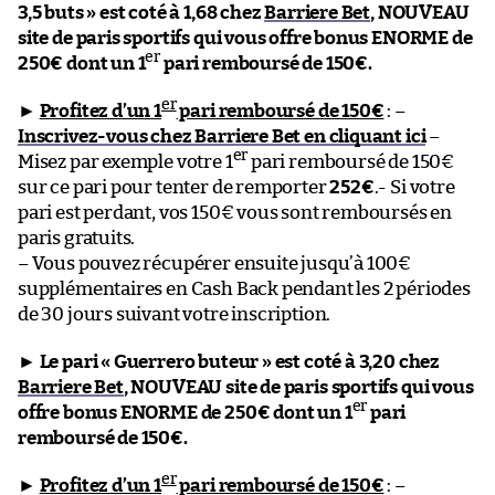
3,5 buts » est coté à 1,68 chez
Barriere Bet
, NOUVEAU
site de paris sportifs qui vous offre bonus ENORME de
er
250€ dont un 1
pari remboursé de 150€.
er
►
Profitez d’un 1
pari remboursé de 150€
: –
Inscrivez-vous chez Barriere Bet en cliquant ici
–
er
Misez par exemple votre 1
pari remboursé de 150€
sur ce pari pour tenter de remporter
252€
.- Si votre
pari est perdant, vos 150€ vous sont remboursés en
paris gratuits.
– Vous pouvez récupérer ensuite jusqu’à 100€
supplémentaires en Cash Back pendant les 2 périodes
de 30 jours suivant votre inscription.
►
Le pari « Guerrero buteur » est coté à 3,20 chez
Barriere Bet
, NOUVEAU site de paris sportifs qui vous
er
offre bonus ENORME de 250€ dont un 1
pari
remboursé de 150€.
er
►
Profitez d’un 1
pari remboursé de 150€
: –