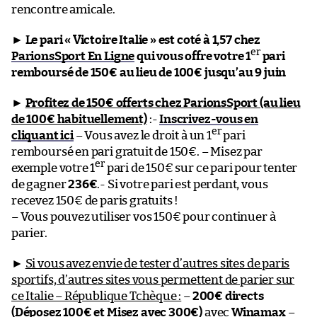
rencontre amicale.
►
Le pari « Victoire Italie » est coté à 1,57 chez
er
ParionsSport En Ligne
qui vous offre votre 1
pari
remboursé de 150€ au lieu de 100€ jusqu’au 9 juin
►
Profitez de 150€ offerts chez ParionsSport (au lieu
de 100€ habituellement)
:-
Inscrivez-vous en
er
cliquant ici
– Vous avez le droit à un 1
pari
remboursé en pari gratuit de 150€. – Misez par
er
exemple votre 1
pari de 150€ sur ce pari pour tenter
de gagner
236€
.- Si votre pari est perdant, vous
recevez 150€ de paris gratuits !
– Vous pouvez utiliser vos 150€ pour continuer à
parier.
►
Si vous avez envie de tester d’autres sites de paris
sportifs, d’autres sites vous permettent de parier sur
ce Italie – République Tchèque :
–
200€ directs
(Déposez 100€ et Misez avec 300€)
avec
Winamax
–