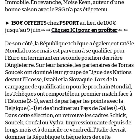
Immobile. En revanche, Moise Kean, auteur d’une
bonne saison avec le PSG n’a pas été retenu.
►
150€ OFFERTS
chez
PSPORT
au lieu de 100€
jusqu’au 9 juin⇒ ⇒
Cliquez ICI pour en profiter
⇐ ⇐
De son côté, la République tchèque a également raté le
Mondial russe mais est parvenu à se qualifier pour
l’Euro en terminant en seconde position derrière
l’Angleterre. Sur leur lancée, les partenaires de Tomas
Soucek ont dominé leur groupe de Ligue des Nations
devant l’Ecosse, Israël et la Slovaquie. Lors de la
campagne de qualification pour le prochain Mondial,
les Tchèques ont remporté leur premier match face à
l’Estonie (2-6), avant de partager les points avec la
Belgique (1-1) et de s’incliner au Pays de Galles (1-0).
Dans cette sélection, on retrouve les cadres Schick,
Soucek, Coufal ou Vydra. Impressionnante depuis de
longs mois et à domicile ce vendredi, l’Italie devrait
dominer la République tchèque lors de cette