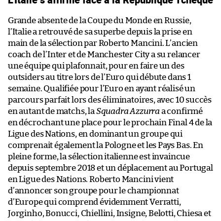
Grande absente de la Coupe du Monde en Russie,
l’Italie a retrouvé de sa superbe depuis la prise en
main de la sélection par Roberto Mancini. L’ancien
coach de l’Inter et de Manchester City a su relancer
une équipe qui plafonnait, pour en faire un des
outsiders au titre lors de l’Euro qui débute dans 1
semaine. Qualifiée pour l’Euro en ayant réalisé un
parcours parfait lors des éliminatoires, avec 10 succès
en autant de matchs, la
Squadra Azzurra
a confirmé
en décrochant une place pour le prochain Final 4 de la
Ligue des Nations, en dominant un groupe qui
comprenait également la Pologne et les Pays Bas. En
pleine forme, la sélection italienne est invaincue
depuis septembre 2018 et un déplacement au Portugal
en Ligue des Nations. Roberto Mancini vient
d’annoncer son groupe pour le championnat
d’Europe qui comprend évidemment Verratti,
Jorginho, Bonucci, Chiellini, Insigne, Belotti, Chiesa et