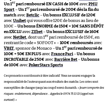
er
Un 1
pari remboursé EN CASH de 100€
avec
PMU
er
Sport
–
Un 1
pari remboursé de 200€ dès la fin du
match
avec
Betclic
–
Un bonus EXCLUSIF de 120€
avec
Unibet
qui vous offre 120€ de bonus au lieu de
100€ –
Un bonus ÉNORME de 150€ + 10€ SANS DÉPÔT
en EXCLU
avec
ZEbet
–
Un bonus EXCLUSIF de 160€
er
avec
NetBet
, dont un 1
pari remboursé de 150€, en
rentrant le code « SOFOOT » –
100€ remboursés
avec
er
VBET
, sponsor de Monaco –
Un 1
pari remboursé de
100€ + 50€ EN PLUS
avec
France Pari
–
Un bonus
INCROYABLE de 250€
avec
Barrière Bet
–
Un bonus
de 100€
avec
PokerStars Sports
Ces pronostics sont donnés à titre indicatif. Vous ne saurez engager la
responsabilité de l’auteur quant aux résultats des matchs. Les cotes sont
susceptibles de changer jusqu’au coup d’envoi du match.
« Jouer comporte des
risques : endettement, dépendance… Appelez le 09 74 75 13 13 (appel non
surtaxé). »