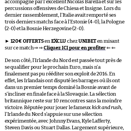
accompagné par l’excellent Nicolas Barella et sur les
percussions offensives de Chiesa et Insigne. Lors du
dernier rassemblement, l’Italie avait remporté ses
trois derniers matchs face à l’Estonie (4-0), la Pologne
(2-0) et la Bosnie Herzegovine (2-0).
►
120€ OFFERTS
en
EXCLU
chez
UNIBET
en misant
sur ce match⇒ ⇒
Cliquez ICI pour en profiter
⇐ ⇐
De son côté, l’Irlande du Nord est passée tout près de
se qualifier pour le prochain Euro, mais n’a
finalement pas pu rééditer son exploit de 2016. En
effet, les Irlandais ont disputé les barrages où ils ont
dans un premier temps dominé la Bosnie avant de
s’incliner en finale face à la Slovaquie. La sélection
britannique reste sur 10 rencontres sans la moindre
victoire. Réputée pour jouer le fameux
kick and rush
,
l’Irlande du Nord s’appuie sur une sélection
expérimentée, avec Johnny Evans, Kyle Lafferty,
Steven Davis ou Stuart Dallas. Largement supérieure,