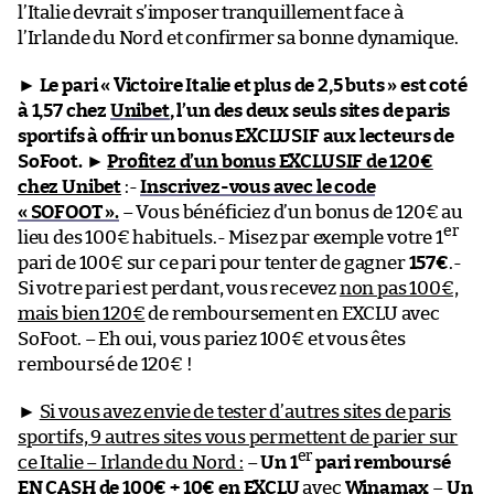
l’Italie devrait s’imposer tranquillement face à
l’Irlande du Nord et confirmer sa bonne dynamique.
►
Le pari « Victoire Italie et plus de 2,5 buts » est coté
à 1,57 chez
Unibet
, l’un des deux seuls sites de paris
sportifs à offrir un bonus EXCLUSIF aux lecteurs de
SoFoot.
►
Profitez d’un bonus EXCLUSIF de 120€
chez Unibet
:-
Inscrivez-vous avec le code
« SOFOOT ».
– Vous bénéficiez d’un bonus de 120€ au
er
lieu des 100€ habituels.- Misez par exemple votre 1
pari de 100€ sur ce pari pour tenter de gagner
157€
.-
Si votre pari est perdant, vous recevez
non pas 100€,
mais bien 120€
de remboursement en EXCLU avec
SoFoot. – Eh oui, vous pariez 100€ et vous êtes
remboursé de 120€ !
►
Si vous avez envie de tester d’autres sites de paris
sportifs, 9 autres sites vous permettent de parier sur
er
ce Italie – Irlande du Nord :
–
Un 1
pari remboursé
EN CASH de 100€ + 10€ en EXCLU
avec
Winamax
–
Un