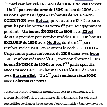
er
1
pari remboursé EN CASH de 100€
avec
PMU Sport
er
–
Un 1
pari remboursé de 150€ au lieu de 100€
avec
ParionsSport En Ligne
–
Un bonus de 120€ SANS
CONDITION
avec
Betclic
qui vous offre 120€ de paris
er
gratuits peu importe que votre 1
pari soit gagnant ou
perdant –
Un bonus ÉNORME de 150€
avec
ZEbet
,
dont un premier pari remboursé de 100€ –
Un bonus
er
EXCLUSIF de 160€
avec
NetBet
, dont un 1
pari
remboursé de 150€, en rentrant le code « SOFOOT » –
Un premier pari remboursé de 120€ chez
avec
bwin
–
150€ remboursés
avec
VBET
, sponsor d’Arsenal –
Un
ers
bonus ÉNORME de 150€ sur vos 1
paris sportifs
avec
France Pari
–
Un bonus INCROYABLE de 250€
er
avec
Barrière Bet
–
Un 1
pari remboursé de 100€
avec
Pokerstars Sports
Ces pronostics sont donnés à titre indicatif. Vous ne saurez engager la
responsabilité de l’auteur quant aux résultats des matchs. Les cotes sont
susceptibles de changer jusqu’au coup d’envoi du match.
« Jouer comporte des