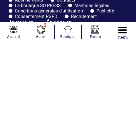
Abonnements
Contacts
La boutique SO PRESS
Mentions légales
Conditions générales d'utilisation
Publicité
Consentement RGPD
Recrutement
Joueurs en
Équipes en
0
tendance
tendance
Accueil
Actus
Boutique
Forum
Menu
Mohamed
Chelsea
Salah
Paris Saint-
Mykhailo
Germain
Mudryk
Bordeaux
Neymar
Olympique
Khalis Merah
lyonnais
Loïs Openda
FIFA
Moussa
Real Madrid
Niakhaté
RC Strasbourg
Nicolás
AC Milan
Tagliafico
France
Pavel Šulc
RC Lens
Josh Maja
Gauthier Hein