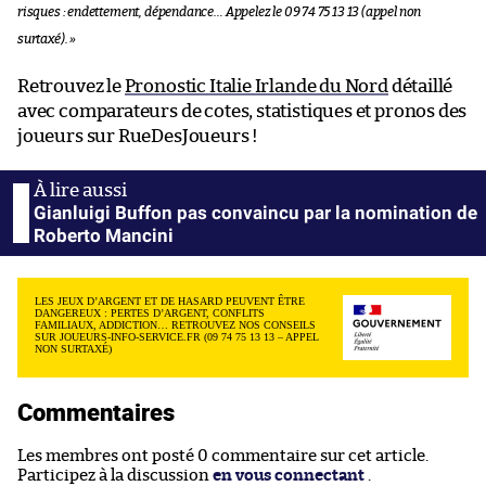
risques : endettement, dépendance… Appelez le 09 74 75 13 13 (appel non
surtaxé). »
Retrouvez le
Pronostic Italie Irlande du Nord
détaillé
avec comparateurs de cotes, statistiques et pronos des
joueurs sur RueDesJoueurs !
Gianluigi Buffon pas convaincu par la nomination de
Roberto Mancini
LES JEUX D’ARGENT ET DE HASARD PEUVENT ÊTRE
DANGEREUX : PERTES D’ARGENT, CONFLITS
FAMILIAUX, ADDICTION… RETROUVEZ NOS CONSEILS
SUR JOUEURS-INFO-SERVICE.FR (09 74 75 13 13 – APPEL
NON SURTAXÉ)
Commentaires
Les membres ont posté 0 commentaire sur cet article.
Participez à la discussion
en vous connectant
.