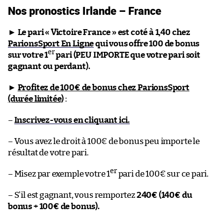
Nos pronostics Irlande – France
►
Le pari « Victoire France » est coté à 1,40 chez
ParionsSport En Ligne
qui vous offre 100 de bonus
er
sur votre 1
pari (PEU IMPORTE que votre pari soit
gagnant ou perdant).
►
Profitez de 100€ de bonus chez ParionsSport
(durée limitée)
:
–
Inscrivez-vous en cliquant ici.
– Vous avez le droit à 100€ de bonus peu importe le
résultat de votre pari.
er
– Misez par exemple votre 1
pari de 100€ sur ce pari.
– S’il est gagnant, vous remportez
240€ (140€ du
bonus + 100€ de bonus).