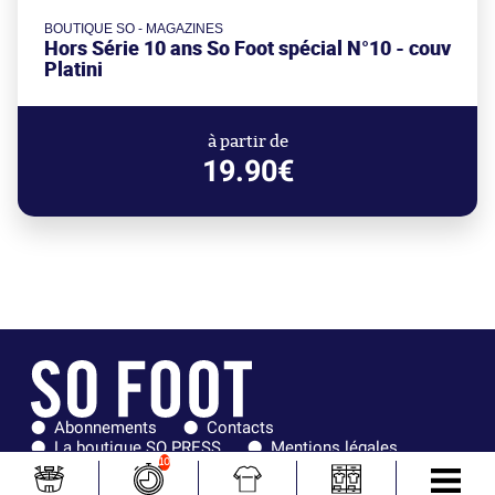
BOUTIQUE SO - MAGAZINES
Hors Série 10 ans So Foot spécial N°10 - couv
Platini
à partir de
19.90€
Abonnements
Contacts
La boutique SO PRESS
Mentions légales
10
Conditions générales d'utilisation
Publicité
Consentement RGPD
Recrutement