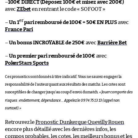
–
100€ DIRECT (Déposez 100€ et misez avec 200€)
avec
ZEbet
en rentrant le code « SOFOOT »
er
–
Un 1
pari remboursé de 100€ + 50€ EN PLUS
avec
France Pari
–
Un bonus INCROYABLE de 250€
avec
Barrière Bet
–
Un premier pari remboursé de 100€
avec
PokerStars Sports
Ces pronostics sont donnés à titre indicatif. Vous ne saurez engager la
responsabilité de l’auteur quant aux résultats des matchs. Les cotes sont
susceptibles de changer jusqu’au coup d’envoi du match.
«
Jouer comporte des
risques : endettement, dépendance… Appelez le 09 74 75 13 13 (appel non
surtaxé).
»
Retrouvez le
Pronostic Dunkerque Quevilly Rouen
encore plus détaillé avec les dernières infos, les
compos probables, les cotes, les meilleurs bonus et les