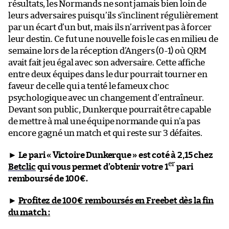
résultats, les Normands ne sont jamais bien loin de
leurs adversaires puisqu’ils s’inclinent régulièrement
par un écart d’un but, mais ils n’arrivent pas à forcer
leur destin. Ce fut une nouvelle fois le cas en milieu de
semaine lors de la réception d’Angers (0-1) où QRM
avait fait jeu égal avec son adversaire. Cette affiche
entre deux équipes dans le dur pourrait tourner en
faveur de celle qui a tenté le fameux choc
psychologique avec un changement d’entraîneur.
Devant son public, Dunkerque pourrait être capable
de mettre à mal une équipe normande qui n’a pas
encore gagné un match et qui reste sur 3 défaites.
►
Le pari « Victoire Dunkerque » est coté à 2,15 chez
er
Betclic
qui vous permet d’obtenir votre 1
pari
remboursé de 100€.
►
Profitez de 100€ remboursés en Freebet dès la fin
du match :