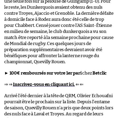
une seule fois sur la pelouse de Guingamp (1-0). Pour
le reste, les Dunkerquois avaient obtenu des nuls
contre Troyes, Ajaccio et Grenoble. La dernière défaite
à domicile face à Rodez aura donc été celle de trop
pour Chabbert. Censé jouer contre l’AS Saint-Étienne
en milieu de semaine, le club dunkerquois a vu son
match être reporté à la semaine prochaine pour cause
de Mondial de rugby. Ces quelques jours de
préparation supplémentaires devraient avoir été
bénéfiques pour affronter la lanterne rouge du
championnat, Quevilly Rouen.
►
100€ remboursés sur votre 1er pari
chez
Betclic
⇒ ⇒
Inscrivez-vous en cliquant ici.
⇐ ⇐
Arrivé l’été dernier à la tête de QRM, Olivier Echouafni
pourrait être le prochain sur la liste. Depuis l’entame
de saison, Quevilly Rouen n’a pris que deux points lors
des nuls face à Laval et Troyes. Au regard de leurs