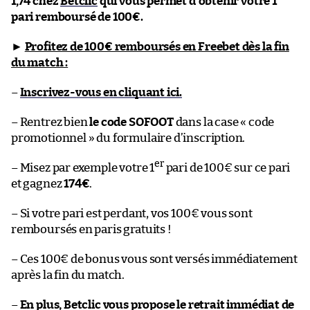
1,74 chez
Betclic
qui vous permet d’obtenir votre 1
pari remboursé de 100€.
►
Profitez de 100€ remboursés en Freebet dès la fin
du match :
–
Inscrivez-vous en cliquant ici.
– Rentrez bien
le code SOFOOT
dans la case « code
promotionnel » du formulaire d’inscription.
er
– Misez par exemple votre 1
pari de 100€ sur ce pari
et gagnez
174€
.
– Si votre pari est perdant, vos 100€ vous sont
remboursés en paris gratuits !
– Ces 100€ de bonus vous sont versés immédiatement
après la fin du match.
–
En plus, Betclic vous propose le retrait immédiat de