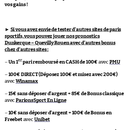
vos gains !
►
Si vous avez envie de tester d’autres sites de paris
sportifs, vous pouvez jouer nos pronostics
Dunkerque – Quevilly Rouen avec d’autres bonus
chez d’autres sites :
er
–
Un 1
pari remboursé en CASH de 100€
avec
PMU
–
100€ DIRECT (Déposez 100€ et misez avec 200€)
avec
Winamax
–
15€ sans déposer d’argent + 85€ de Bonus classique
avec
ParionsSport En Ligne
–
10€ sans déposer d’argent + 100€ de Bonus en
Freebet
avec
Unibet