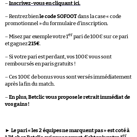
–
Inscrivez-vous en cliquant ici.
– Rentrez bien
le code SOFOOT
dans la case « code
promotionnel » du formulaire d’inscription.
er
– Misez par exemple votre 1
pari de 100€ sur ce pari
et gagnez
215€
.
– Si votre pari est perdant, vos 100€ vous sont
remboursés en paris gratuits !
– Ces 100€ de bonus vous sont versés immédiatement
après la fin du match.
–
En plus, Betclic vous propose le retrait immédiat de
vos gains !
►
Le pari « les 2 équipes ne marquent pas » est coté à
er