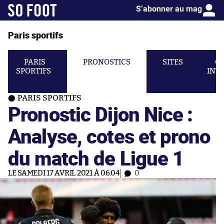
S’abonner au mag
Paris sportifs
PARIS
PRONOSTICS
SITES
C
SPORTIFS
INT
PARIS SPORTIFS
Pronostic Dijon Nice :
Analyse, cotes et prono
du match de Ligue 1
LE SAMEDI 17 AVRIL 2021 À 06:04
0