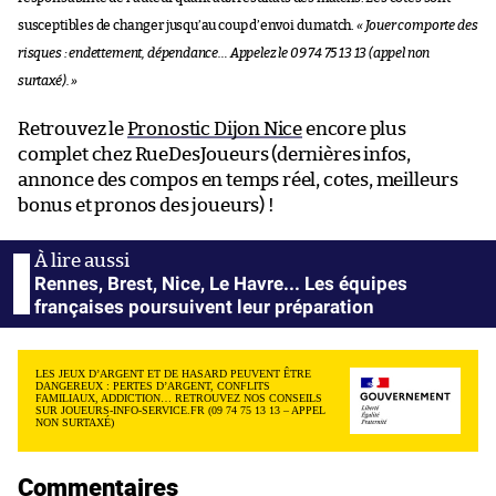
susceptibles de changer jusqu’au coup d’envoi du match.
« Jouer comporte des
risques : endettement, dépendance… Appelez le 09 74 75 13 13 (appel non
surtaxé). »
Retrouvez le
Pronostic Dijon Nice
encore plus
complet chez RueDesJoueurs (dernières infos,
annonce des compos en temps réel, cotes, meilleurs
bonus et pronos des joueurs) !
Rennes, Brest, Nice, Le Havre... Les équipes
françaises poursuivent leur préparation
LES JEUX D’ARGENT ET DE HASARD PEUVENT ÊTRE
DANGEREUX : PERTES D’ARGENT, CONFLITS
FAMILIAUX, ADDICTION… RETROUVEZ NOS CONSEILS
SUR JOUEURS-INFO-SERVICE.FR (09 74 75 13 13 – APPEL
NON SURTAXÉ)
Commentaires