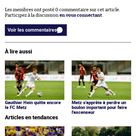
Les membres ont posté 0 commentaire sur cet article.
Participez à la discussion
en vous connectant
.
Voir les commentaires
À lire aussi
Gauthier Hein quitte encore
Metz s'apprête à perdre un
le FC Metz
boulon important pour faire
l'ascenseur
Articles en tendances