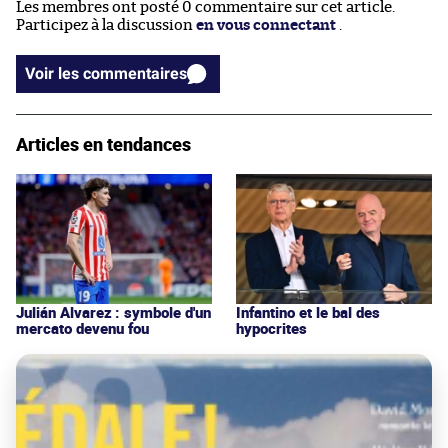
Les membres ont posté 0 commentaire sur cet article.
Participez à la discussion
en vous connectant
.
Voir les commentaires
Articles en tendances
Julián Alvarez : symbole d'un
Infantino et le bal des
mercato devenu fou
hypocrites