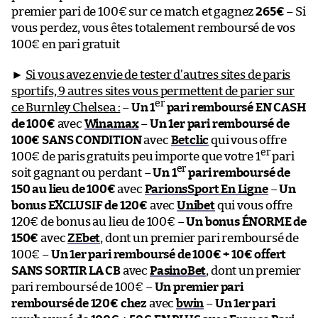
premier pari de 100€ sur ce match et gagnez
265€
– Si
vous perdez, vous êtes totalement remboursé de vos
100€ en pari gratuit
►
Si vous avez envie de tester d’autres sites de paris
sportifs, 9 autres sites vous permettent de parier sur
er
ce Burnley Chelsea :
–
Un 1
pari remboursé EN CASH
de 100€
avec
Winamax
–
Un 1er pari remboursé de
100€ SANS CONDITION
avec
Betclic
qui vous offre
er
100€ de paris gratuits peu importe que votre 1
pari
er
soit gagnant ou perdant –
Un 1
pari remboursé de
150 au lieu de 100€
avec
ParionsSport En Ligne
–
Un
bonus EXCLUSIF de 120€
avec
Unibet
qui vous offre
120€ de bonus au lieu de 100€ –
Un bonus ÉNORME de
150€
avec
ZEbet
, dont un premier pari remboursé de
100€ –
Un 1er pari remboursé de 100€ + 10€ offert
SANS SORTIR LA CB
avec
PasinoBet
, dont un premier
pari remboursé de 100€ –
Un premier pari
remboursé de 120€ chez
avec
bwin
–
Un 1er pari