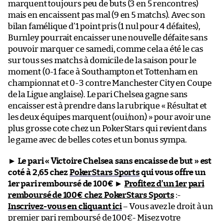
marquent toujours peu de buts (3 en 5 rencontres)
mais en encaissent pas mal (9 en 5 matchs). Avec son
bilan famélique d’1 point pris (1 nul pour 4 défaites),
Burnley pourrait encaisser une nouvelle défaite sans
pouvoir marquer ce samedi, comme cela a été le cas
sur tous ses matchs à domicile de la saison pour le
moment (0-1 face à Southampton et Tottenham en
championnat et 0-3 contre Manchester City en Coupe
de la Ligue anglaise). Le pari Chelsea gagne sans
encaisser est à prendre dans la rubrique « Résultat et
les deux équipes marquent (oui/non) » pour avoir une
plus grosse cote chez un PokerStars qui revient dans
le game avec de belles cotes et un bonus sympa.
►
Le pari « Victoire Chelsea sans encaisse de but » est
coté à 2,65 chez
PokerStars Sports
qui vous offre un
1er pari remboursé de 100€
►
Profitez d’un 1er pari
remboursé de 100€ chez PokerStars Sports
:-
Inscrivez-vous en cliquant ici
– Vous avez le droit à un
premier pari remboursé de 100€- Misez votre