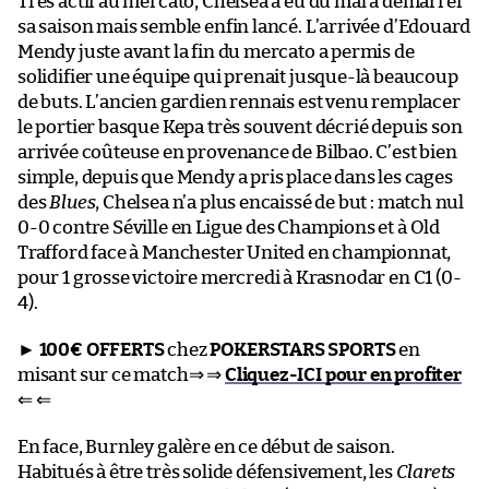
Très actif au mercato, Chelsea a eu du mal à démarrer
sa saison mais semble enfin lancé. L’arrivée d’Edouard
Mendy juste avant la fin du mercato a permis de
solidifier une équipe qui prenait jusque-là beaucoup
de buts. L’ancien gardien rennais est venu remplacer
le portier basque Kepa très souvent décrié depuis son
arrivée coûteuse en provenance de Bilbao. C’est bien
simple, depuis que Mendy a pris place dans les cages
des
Blues
, Chelsea n’a plus encaissé de but : match nul
0-0 contre Séville en Ligue des Champions et à Old
Trafford face à Manchester United en championnat,
pour 1 grosse victoire mercredi à Krasnodar en C1 (0-
4).
►
100€ OFFERTS
chez
POKERSTARS SPORTS
en
misant sur ce match⇒ ⇒
Cliquez-ICI pour en profiter
⇐ ⇐
En face, Burnley galère en ce début de saison.
Habitués à être très solide défensivement, les
Clarets