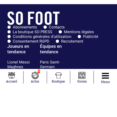
Abonnements
Contacts
La boutique SO PRESS
Mentions légales
Conditions générales d'utilisation
Publicité
Consentement RGPD
Recrutement
Joueurs en
Équipes en
tendance
tendance
Lionel Messi
Paris Saint-
Maghnes
Germain
Akliouche
Real Madrid
10
Mohamed
Olympique de
Salah
Marseille
Accueil
Actus
Boutique
Forum
Menu
Neymar
FIFA
Julián Álvarez
FC Barcelone
Ferrán Torres
Argentine
Kilian Corredor
Olympique
Franco
lyonnais
Mastantuono
AS Monaco
Orel Mangala
RC Strasbourg