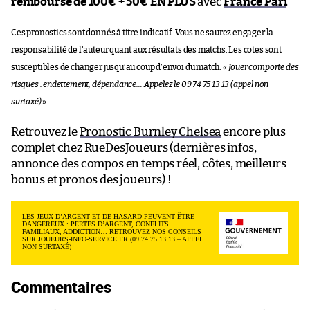
remboursé de 100€ + 50€ EN PLUS
avec
France Pari
Ces pronostics sont donnés à titre indicatif. Vous ne saurez engager la
responsabilité de l’auteur quant aux résultats des matchs. Les cotes sont
susceptibles de changer jusqu’au coup d’envoi du match. «
Jouer comporte des
risques : endettement, dépendance… Appelez le 09 74 75 13 13 (appel non
surtaxé)
»
Retrouvez le
Pronostic Burnley Chelsea
encore plus
complet chez RueDesJoueurs (dernières infos,
annonce des compos en temps réel, côtes, meilleurs
bonus et pronos des joueurs) !
LES JEUX D’ARGENT ET DE HASARD PEUVENT ÊTRE
DANGEREUX : PERTES D’ARGENT, CONFLITS
FAMILIAUX, ADDICTION… RETROUVEZ NOS CONSEILS
SUR JOUEURS-INFO-SERVICE.FR (09 74 75 13 13 – APPEL
NON SURTAXÉ)
Commentaires