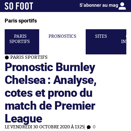
S’abonner au mag
Paris sportifs
PARIS
PRONOSTICS
SITES
C
SPORTIFS
INT
PARIS SPORTIFS
Pronostic Burnley
Chelsea : Analyse,
cotes et prono du
match de Premier
League
LE VENDREDI 30 OCTOBRE 2020 À 13:25
0