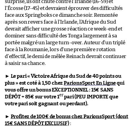
surprise, ils ont chuté contre l’Irlande (16-59) et
l’Écosse (17-45) et devraient éprouver des difficultés
face aux Springboks ce dimanche soir. Remontée
après son revers face à l’Irlande, l’Afrique du Sud
devrait afficher une grosse réaction ce week-end et
dominer sans difficulté des Tonga largement à sa
portée malgré un large turn-over. Auteur d’un triplé
face à la Roumanie, lors d’une première rotation
d’effectif, le demi de mêlée Reinach devrait continuer
à saisir sa chance.
►
Le pari « Victoire Afrique du Sud de 40 points ou
plus » est coté à 1,50 chez
ParionsSport En Ligne
qui
vous offre un bonus EXCEPTIONNEL : 15€ SANS
er
DÉPÔT + 85€ sur votre 1
pari (PEU IMPORTE que
votre pari soit gagnant ou perdant).
►
Profitez de 100€ de bonus chez ParionsSport (dont
15€ SANS DÉPÔT EXCLUSIF)
: