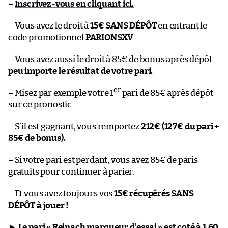
–
Inscrivez-vous en cliquant ici.
– Vous avez le droit à
15€ SANS DÉPÔT
en entrant le
code promotionnel
PARIONSXV
– Vous avez aussi le droit à 85€ de bonus après dépôt
peu importe le résultat de votre pari.
er
– Misez par exemple votre 1
pari de 85€ après dépôt
sur ce pronostic
– S’il est gagnant, vous remportez
212€ (127€ du pari +
85€ de bonus).
– Si votre pari est perdant, vous avez 85€ de paris
gratuits pour continuer à parier.
– Et vous avez toujours vos
15€ récupérés SANS
DÉPÔT à jouer !
►
Le pari « Reinach marqueur d’essai » est coté à 1,60