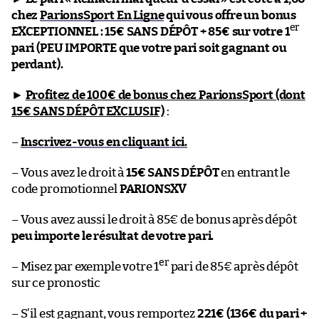
chez
ParionsSport En Ligne
qui vous offre un bonus
er
EXCEPTIONNEL : 15€ SANS DÉPÔT + 85€ sur votre 1
pari (PEU IMPORTE que votre pari soit gagnant ou
perdant).
►
Profitez de 100€ de bonus chez ParionsSport (dont
15€ SANS DÉPÔT EXCLUSIF)
:
–
Inscrivez-vous en cliquant ici.
– Vous avez le droit à
15€ SANS DÉPÔT
en entrant le
code promotionnel
PARIONSXV
– Vous avez aussi le droit à 85€ de bonus après dépôt
peu importe le résultat de votre pari.
er
– Misez par exemple votre 1
pari de 85€ après dépôt
sur ce pronostic
– S’il est gagnant, vous remportez
221€ (136€ du pari +