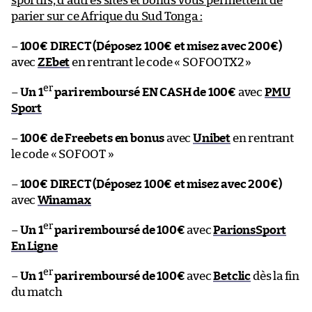
sportifs, d’autres sites et bonus vous permettent de
parier sur ce Afrique du Sud Tonga :
–
100€ DIRECT (Déposez 100€ et misez avec 200€)
avec
ZEbet
en rentrant le code « SOFOOTX2 »
er
–
Un 1
pari remboursé EN CASH de 100€
avec
PMU
Sport
–
100€ de Freebets en bonus
avec
Unibet
en rentrant
le code « SOFOOT »
–
100€ DIRECT (Déposez 100€ et misez avec 200€)
avec
Winamax
er
–
Un 1
pari remboursé de 100€
avec
ParionsSport
En Ligne
er
–
Un 1
pari remboursé de 100€
avec
Betclic
dès la fin
du match