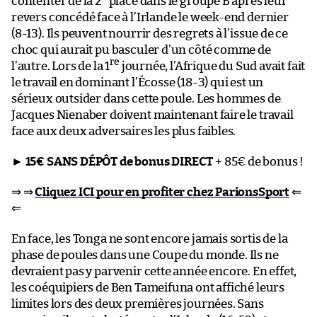
contenter de la 2
place dans le groupe B après leur
revers concédé face à l’Irlande le week-end dernier
(8-13). Ils peuvent nourrir des regrets à l’issue de ce
choc qui aurait pu basculer d’un côté comme de
re
l’autre. Lors de la 1
journée, l’Afrique du Sud avait fait
le travail en dominant l’Écosse (18-3) qui est un
sérieux outsider dans cette poule. Les hommes de
Jacques Nienaber doivent maintenant faire le travail
face aux deux adversaires les plus faibles.
►
15€ SANS DÉPÔT de bonus DIRECT
+ 85€ de bonus !
⇒ ⇒
Cliquez ICI pour en profiter chez ParionsSport
⇐
⇐
En face, les Tonga ne sont encore jamais sortis de la
phase de poules dans une Coupe du monde. Ils ne
devraient pas y parvenir cette année encore. En effet,
les coéquipiers de Ben Tameifuna ont affiché leurs
limites lors des deux premières journées. Sans