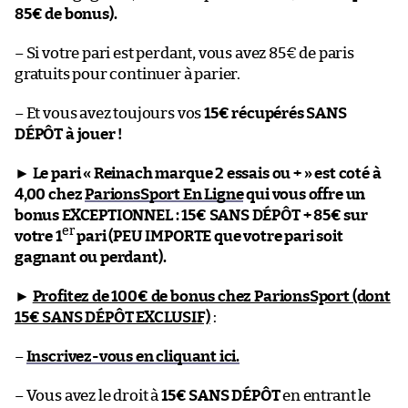
85€ de bonus).
– Si votre pari est perdant, vous avez 85€ de paris
gratuits pour continuer à parier.
– Et vous avez toujours vos
15€ récupérés SANS
DÉPÔT à jouer !
►
Le pari « Reinach marque 2 essais ou + » est coté à
4,00 chez
ParionsSport En Ligne
qui vous offre un
bonus EXCEPTIONNEL : 15€ SANS DÉPÔT + 85€ sur
er
votre 1
pari (PEU IMPORTE que votre pari soit
gagnant ou perdant).
►
Profitez de 100€ de bonus chez ParionsSport (dont
15€ SANS DÉPÔT EXCLUSIF)
:
–
Inscrivez-vous en cliquant ici.
– Vous avez le droit à
15€ SANS DÉPÔT
en entrant le