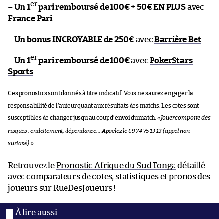
er
–
Un 1
pari remboursé de 100€ + 50€ EN PLUS
avec
France Pari
–
Un bonus INCROYABLE de 250€
avec
Barrière Bet
er
–
Un 1
pari remboursé de 100€
avec
PokerStars
Sports
Ces pronostics sont donnés à titre indicatif. Vous ne saurez engager la
responsabilité de l’auteur quant aux résultats des matchs. Les cotes sont
susceptibles de changer jusqu’au coup d’envoi du match.
«
Jouer comporte des
risques : endettement, dépendance… Appelez le 09 74 75 13 13 (appel non
surtaxé).
»
Retrouvez le
Pronostic Afrique du Sud Tonga
détaillé
avec comparateurs de cotes, statistiques et pronos des
joueurs sur RueDesJoueurs !