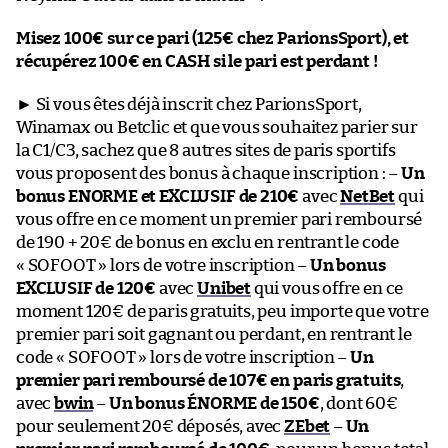
Misez 100€ sur ce pari (125€ chez ParionsSport), et
récupérez 100€ en CASH si le pari est perdant !
► Si vous êtes déjà inscrit chez ParionsSport,
Winamax ou Betclic et que vous souhaitez parier sur
la C1/C3, sachez que 8 autres sites de paris sportifs
vous proposent des bonus à chaque inscription : –
Un
bonus ENORME et EXCLUSIF de 210€
avec
NetBet
qui
vous offre en ce moment un premier pari remboursé
de 190 + 20€ de bonus en exclu en rentrant le code
« SOFOOT » lors de votre inscription –
Un bonus
EXCLUSIF de 120€
avec
Unibet
qui vous offre en ce
moment 120€ de paris gratuits, peu importe que votre
premier pari soit gagnant ou perdant, en rentrant le
code « SOFOOT » lors de votre inscription –
Un
premier pari remboursé de 107€ en paris gratuits
,
avec
bwin
–
Un bonus ÉNORME de 150€
, dont 60€
pour seulement 20€ déposés, avec
ZEbet
–
Un