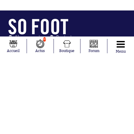
Abonnements
Contacts
10
La boutique SO PRESS
Mentions légales
Conditions générales d'utilisation
Publicité
Accueil
Actus
Boutique
Forum
Menu
Consentement RGPD
Recrutement
Joueurs en
Équipes en
tendance
tendance
Mohamed
Chelsea
Salah
Paris Saint-
Mykhailo
Germain
Mudryk
Bordeaux
Neymar
Olympique
Khalis Merah
lyonnais
Loïs Openda
FIFA
Moussa
Real Madrid
Niakhaté
RC Strasbourg
Nicolás
AC Milan
Tagliafico
France