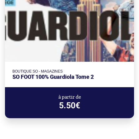
BOUTIQUE SO - MAGAZINES
SO FOOT 100% Guardiola Tome 2
à partir de
5.50€