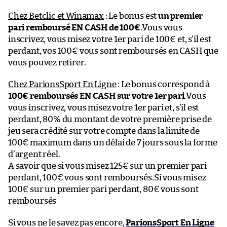
Chez Betclic et Winamax
: Le bonus est
un premier
pari remboursé EN CASH de 100€
.Vous vous
inscrivez, vous misez votre 1er pari de 100€ et, s’il est
perdant, vos 100€ vous sont remboursés en CASH que
vous pouvez retirer.
Chez ParionsSport En Ligne
: Le bonus correspond à
100€ remboursés EN CASH sur votre 1er pari
.Vous
vous inscrivez, vous misez votre 1er pari et, s’il est
perdant, 80% du montant de votre première prise de
jeu sera crédité sur votre compte dans la limite de
100€ maximum dans un délai de 7 jours sous la forme
d’argent réel.
A savoir que si vous misez 125€ sur un premier pari
perdant, 100€ vous sont remboursés.Si vous misez
100€ sur un premier pari perdant, 80€ vous sont
remboursés
Si vous ne le savez pas encore,
ParionsSport En Ligne