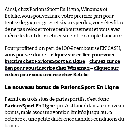
Ainsi, chez ParionsSport En Ligne, Winamax et
Betclic, vous pouvez faire votre premier pari pour
tentez de gagner gros, et si vous perdez, vous êtes libre
de ne pas rejouer votre remboursement et
vous avez
même le droit de le retirer sur votre compte bancaire
.
Pour profiter d’un pari de 100€ remboursé EN CASH,
vous pouvez donc
: –
cliquez sur ce lien pour vous
inscrire chez ParionsSport En Ligne
–
cliquez sur ce
lien pour vous inscrire chez Winamax
–
cliquez sur
ce lien pour vous inscrire chez Betclic
Le nouveau bonus de ParionsSport En Ligne
Parmi ces trois sites de paris sportifs, c’est donc
ParionsSport En Ligne
qui s’est lancé dans ce nouveau
bonus, mais avec une version limitée jusqu’au 25
octobre et une petite différence dans les conditions du
bonus.