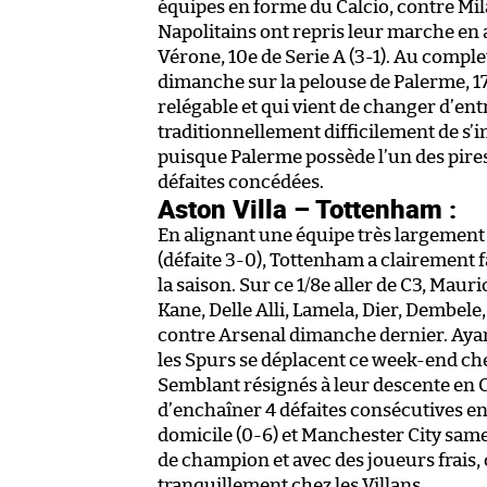
équipes en forme du Calcio, contre Milan
Napolitains ont repris leur marche en 
Vérone, 10e de Serie A (3-1). Au comple
dimanche sur la pelouse de Palerme, 1
relégable et qui vient de changer d’entra
traditionnellement difficilement de s’im
puisque Palerme possède l’un des pire
défaites concédées.
Aston Villa – Tottenham :
En alignant une équipe très largemen
(défaite 3-0), Tottenham a clairement f
la saison. Sur ce 1/8e aller de C3, Maur
Kane, Delle Alli, Lamela, Dier, Dembele,
contre Arsenal dimanche dernier. Ayant
les Spurs se déplacent ce week-end che
Semblant résignés à leur descente en
d’enchaîner 4 défaites consécutives en
domicile (0-6) et Manchester City samed
de champion et avec des joueurs frais,
tranquillement chez les Villans.