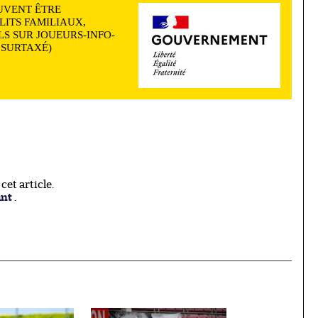
UVENT ÊTRE
LITS FAMILIAUX,
S SUR JOUEURS-INFO-
N SURTAXÉ)
et article.
ant
.