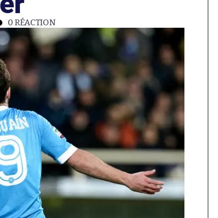
er
0
RÉACTION