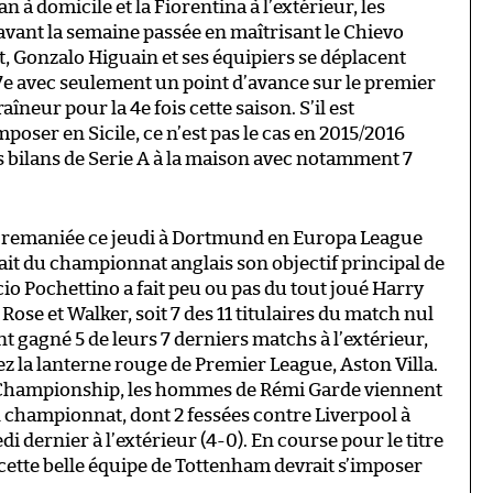
 à domicile et la Fiorentina à l’extérieur, les
avant la semaine passée en maîtrisant le Chievo
t, Gonzalo Higuain et ses équipiers se déplacent
7e avec seulement un point d’avance sur le premier
îneur pour la 4e fois cette saison. S’il est
poser en Sicile, ce n’est pas le cas en 2015/2016
s bilans de Serie A à la maison avec notamment 7
t remaniée ce jeudi à Dortmund en Europa League
ait du championnat anglais son objectif principal de
icio Pochettino a fait peu ou pas du tout joué Harry
 Rose et Walker, soit 7 des 11 titulaires du match nul
 gagné 5 de leurs 7 derniers matchs à l’extérieur,
z la lanterne rouge de Premier League, Aston Villa.
 Championship, les hommes de Rémi Garde viennent
 championnat, dont 2 fessées contre Liverpool à
i dernier à l’extérieur (4-0). En course pour le titre
 cette belle équipe de Tottenham devrait s’imposer