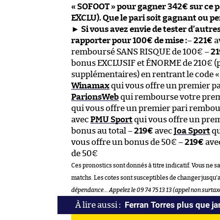
« SOFOOT » pour gagner 342€ sur ce pa
EXCLU). Que le pari soit gagnant ou pe
►
Si vous avez envie de tester d’autres
rapporter pour 100€ de mise :
–
221€
a
remboursé SANS RISQUE de 100€ –
2
bonus EXCLUSIF et ÉNORME de 210€ (p
supplémentaires) en rentrant le code «
Winamax
qui vous offre un premier 
ParionsWeb
qui rembourse votre prem
qui vous offre un premier pari rembou
avec
PMU Sport
qui vous offre un pre
bonus au total –
219€
avec
Joa Sport
qu
vous offre un bonus de 50€ –
219€
ave
de 50€
Ces pronostics sont donnés à titre indicatif. Vous ne s
matchs. Les cotes sont susceptibles de changer jusqu’
dépendance… Appelez le 09 74 75 13 13 (appel non surtax
Ferran Torres plus que j