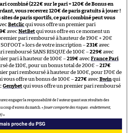
ri combiné (222€ sur le pari + 120€ de Bonus en
rdant, vous recevrez 120€ de paris gratuits à jouer !
 sites de paris sportifs, ce pari combiné peut vous
vec
Betclic
qui vous offre un premier pari
19€
avec
NetBet
qui vous offre en ce moment un
remier pari remboursé à hauteur de 190€ + 20€
 SOFOOT » lors de votre inscription –
231€
avec
pari remboursé SANS RISQUE de 100€ –
229€
avec
ier pari à hauteur de 100€ –
219€
avec
France Pari
rsé de 110€, pour un bonus total de 200€ –
217€
mier pari remboursé à hauteur de 100€, pour 170€ de
i vous offre un bonus de 100€ –
227€
avec
Bwin
qui
c
Genybet
qui vous offre un premier pari remboursé
aurez engager la responsabilité de l’auteur quant aux résultats des
au coup d’envoi du match. «
Jouer comporte des risques : endettement,
é)
»
amais proche du PSG