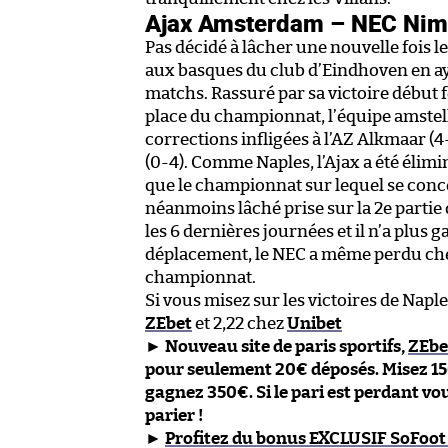
Ajax Amsterdam – NEC Nim
Pas décidé à lâcher une nouvelle fois le
aux basques du club d’Eindhoven en a
matchs. Rassuré par sa victoire début fé
place du championnat, l’équipe amstel
corrections infligées à l’AZ Alkmaar (4
(0-4). Comme Naples, l’Ajax a été élimin
que le championnat sur lequel se conce
néanmoins lâché prise sur la 2e partie 
les 6 dernières journées et il n’a plus 
déplacement, le NEC a même perdu che
championnat.
Si vous misez sur les victoires de Naple
ZEbet
et 2,22 chez
Unibet
►
Nouveau site de paris sportifs,
ZEbe
pour seulement 20€ déposés. Misez 15
gagnez 350€. Si le pari est perdant v
parier !
►
Profitez du bonus EXCLUSIF SoFoot