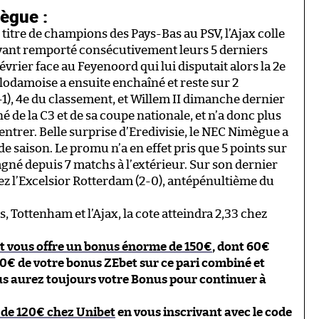
ègue :
 titre de champions des Pays-Bas au PSV, l’Ajax colle
yant remporté consécutivement leurs 5 derniers
vrier face au Feyenoord qui lui disputait alors la 2e
lodamoise a ensuite enchaîné et reste sur 2
-1), 4e du classement, et Willem II dimanche dernier
é de la C3 et de sa coupe nationale, et n’a donc plus
ntrer. Belle surprise d’Eredivisie, le NEC Nimègue a
de saison. Le promu n’a en effet pris que 5 points sur
gagné depuis 7 matchs à l’extérieur. Sur son dernier
z l’Excelsior Rotterdam (2-0), antépénultième du
s, Tottenham et l’Ajax, la cote atteindra 2,33 chez
t vous offre un bonus énorme de 150€
, dont 60€
0€ de votre bonus ZEbet sur ce pari combiné et
ous aurez toujours votre Bonus pour continuer à
 de 120€ chez Unibet
en vous inscrivant avec le code