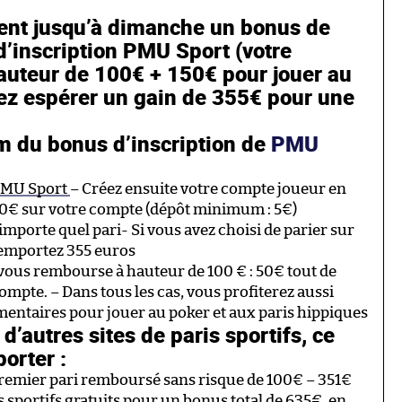
ent jusqu’à dimanche un bonus de
 d’inscription PMU Sport (votre
auteur de 100€ + 150€ pour jouer au
vez espérer un gain de 355€ pour une
 du bonus d’inscription de
PMU
MU Sport
– Créez ensuite votre compte joueur en
0€ sur votre compte (dépôt minimum : 5€)
mporte quel pari- Si vous avez choisi de parier sur
remportez 355 euros
vous rembourse à hauteur de 100 € : 50€ tout de
compte. – Dans tous les cas, vous profiterez aussi
mentaires pour jouer au poker et aux paris hippiques
d’autres sites de paris sportifs, ce
orter :
premier pari remboursé sans risque de 100€ – 351€
s sportifs gratuits pour un bonus total de 635€, en