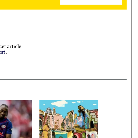
t article.
ant
.