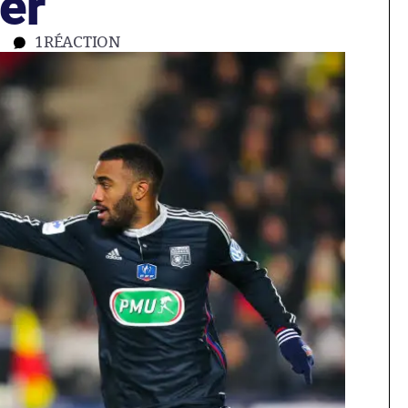
er
1
RÉACTION