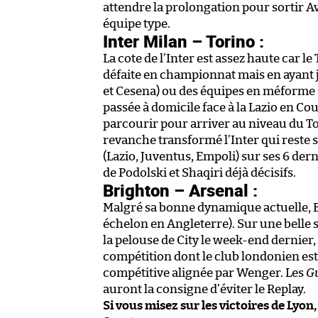
attendre la prolongation pour sortir 
équipe type.
Inter Milan – Torino :
La cote de l’Inter est assez haute car 
défaite en championnat mais en ayant 
et Cesena) ou des équipes en méforme (
passée à domicile face à la Lazio en Cou
parcourir pour arriver au niveau du To
revanche transformé l’Inter qui reste s
(Lazio, Juventus, Empoli) sur ses 6 der
de Podolski et Shaqiri déjà décisifs.
Brighton – Arsenal :
Malgré sa bonne dynamique actuelle, 
échelon en Angleterre). Sur une belle s
la pelouse de City le week-end dernier,
compétition dont le club londonien est 
compétitive alignée par Wenger. Les
G
auront la consigne d’éviter le Replay.
Si vous misez sur les victoires de Lyon,