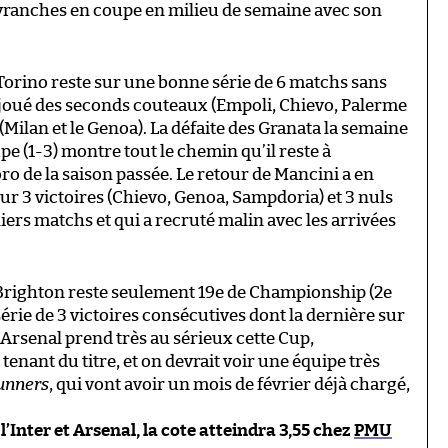
Avranches en coupe en milieu de semaine avec son
le Torino reste sur une bonne série de 6 matchs sans
joué des seconds couteaux (Empoli, Chievo, Palerme
Milan et le Genoa). La défaite des Granata la semaine
pe (1-3) montre tout le chemin qu’il reste à
ro de la saison passée. Le retour de Mancini a en
ur 3 victoires (Chievo, Genoa, Sampdoria) et 3 nuls
niers matchs et qui a recruté malin avec les arrivées
Brighton reste seulement 19e de Championship (2e
érie de 3 victoires consécutives dont la dernière sur
 Arsenal prend très au sérieux cette Cup,
tenant du titre, et on devrait voir une équipe très
unners
, qui vont avoir un mois de février déjà chargé,
 l’Inter et Arsenal, la cote atteindra 3,55 chez
PMU