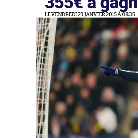
355€ à gagn
LE VENDREDI 23 JANVIER 2015 À 08:35