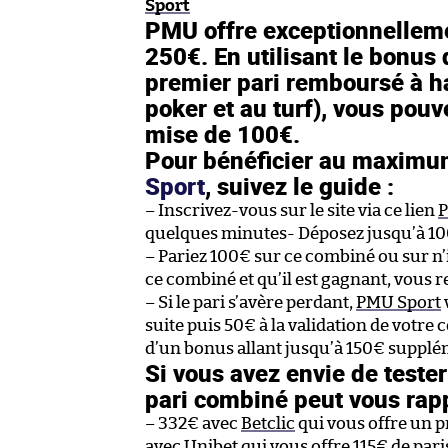
Sport
PMU offre exceptionnellem
250€. En utilisant le bonus
premier pari remboursé à h
poker et au turf), vous pou
mise de 100€.
Pour bénéficier au maximum
Sport
, suivez le guide :
– Inscrivez-vous sur le site via ce lien
P
quelques minutes- Déposez jusqu’à 10
– Pariez 100€ sur ce combiné ou sur n’i
ce combiné et qu’il est gagnant, vous 
– Si le pari s’avère perdant,
PMU Sport
suite puis 50€ à la validation de votre 
d’un bonus allant jusqu’à 150€ supplé
Si vous avez envie de tester 
pari combiné peut vous rapp
– 332€ avec
Betclic
qui vous offre un 
avec
Unibet
qui vous offre 115€ de pari