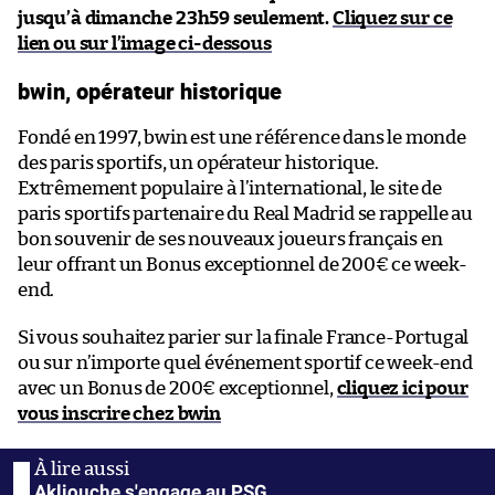
jusqu’à dimanche 23h59 seulement.
Cliquez sur ce
lien ou sur l’image ci-dessous
bwin, opérateur historique
Fondé en 1997, bwin est une référence dans le monde
des paris sportifs, un opérateur historique.
Extrêmement populaire à l’international, le site de
paris sportifs partenaire du Real Madrid se rappelle au
bon souvenir de ses nouveaux joueurs français en
leur offrant un Bonus exceptionnel de 200€ ce week-
end.
Si vous souhaitez parier sur la finale France-Portugal
ou sur n’importe quel événement sportif ce week-end
avec un Bonus de 200€ exceptionnel,
cliquez ici pour
vous inscrire chez bwin
Akliouche s'engage au PSG