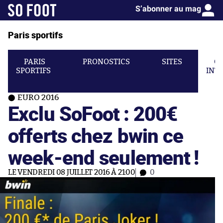
S’abonner au mag
Paris sportifs
PARIS
PRONOSTICS
SITES
C
SPORTIFS
INT
EURO 2016
Exclu SoFoot : 200€
offerts chez bwin ce
week-end seulement !
LE VENDREDI 08 JUILLET 2016 À 21:00
0