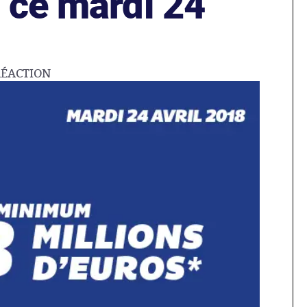
 ce mardi 24
RÉACTION