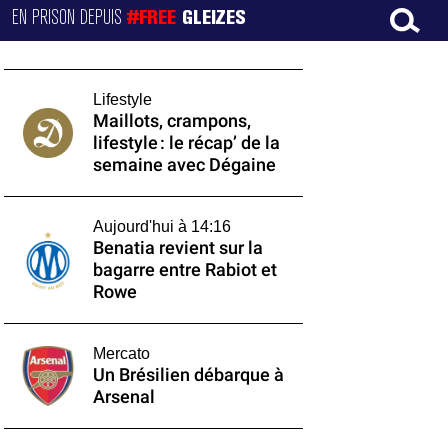
EN PRISON DEPUIS
#FREE
GLEIZES
Lifestyle
Maillots, crampons,
lifestyle : le récap’ de la
semaine avec Dégaine
Aujourd'hui à 14:16
Benatia revient sur la
bagarre entre Rabiot et
Rowe
Mercato
Un Brésilien débarque à
Arsenal