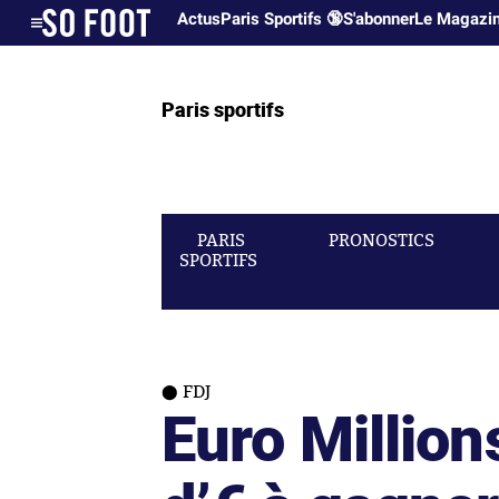
Actus
Paris Sportifs 🔞
S'abonner
Le Magazi
Paris sportifs
PARIS
PRONOSTICS
SPORTIFS
FDJ
Euro Million