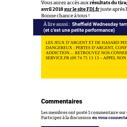
Vous aurez accès aux
résultats du tir
avril 2018
sur le site FDJ.fr
juste après l
Bonne chance à tous !
Sheffield Wednesday ter
(et c’est une petite performance)
LES JEUX D’ARGENT ET DE HASARD PE
DANGEREUX : PERTES D’ARGENT, CONF
ADDICTION… RETROUVEZ NOS CONSEIL
SERVICE.FR (09 74 75 13 13 – APPEL NO
Commentaires
Les membres ont posté 1 commentaire sur ce
Participez à la discussion
en vous connect