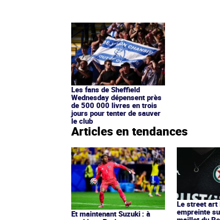
Les fans de Sheffield
Wednesday dépensent près
de 500 000 livres en trois
jours pour tenter de sauver
le club
Articles en tendances
Le street art
empreinte su
Et maintenant Suzuki : à
maillot du Re