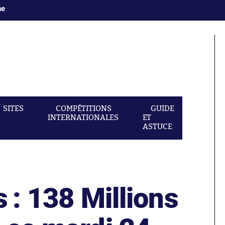
ne
SITES
COMPÉTITIONS
GUIDE
INTERNATIONALES
ET
ASTUCE
s : 138 Millions