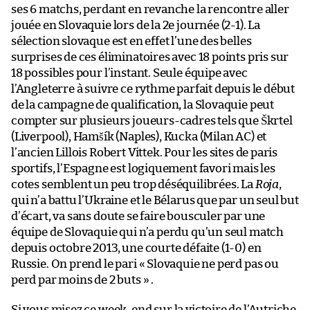
ses 6 matchs, perdant en revanche la rencontre aller
jouée en Slovaquie lors de la 2e journée (2-1). La
sélection slovaque est en effet l’une des belles
surprises de ces éliminatoires avec 18 points pris sur
18 possibles pour l’instant. Seule équipe avec
l’Angleterre à suivre ce rythme parfait depuis le début
de la campagne de qualification, la Slovaquie peut
compter sur plusieurs joueurs-cadres tels que Škrtel
(Liverpool), Hamšík (Naples), Kucka (Milan AC) et
l’ancien Lillois Robert Vittek. Pour les sites de paris
sportifs, l’Espagne est logiquement favori mais les
cotes semblent un peu trop déséquilibrées. La
Roja
,
qui n’a battu l’Ukraine et le Bélarus que par un seul but
d’écart, va sans doute se faire bousculer par une
équipe de Slovaquie qui n’a perdu qu’un seul match
depuis octobre 2013, une courte défaite (1-0) en
Russie. On prend le pari « Slovaquie ne perd pas ou
perd par moins de 2 buts » .
Si vous misez ce week-end sur la victoire de l’Autriche