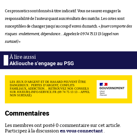
Ces pronostics sont donnés à titre indicatif. Vous ne saurez engager la
responsabilité de l’auteur quant aux résultats des matchs. Les cotes sont
susceptibles de changer jusqu’au coup d’envoi du match. «
Jouer comporte des
risques : endettement, dépendance… Appelez le 09 74 75 13 13 (appel non
surtaxé)
»
Akliouche s'engage au PSG
LES JEUX D’ARGENT ET DE HASARD PEUVENT ÊTRE
DANGEREUX : PERTES D’ARGENT, CONFLITS
FAMILIAUX, ADDICTION… RETROUVEZ NOS CONSEILS
SUR JOUEURS-INFO-SERVICE.FR (09 74 75 13 13 – APPEL
NON SURTAXÉ)
Commentaires
Les membres ont posté 0 commentaire sur cet article.
Participez à la discussion
en vous connectant
.