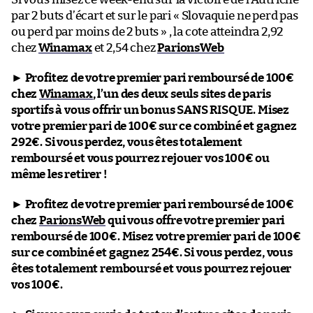
par 2 buts d’écart et sur le pari « Slovaquie ne perd pas
ou perd par moins de 2 buts » , la cote atteindra 2,92
chez
Winamax
et 2,54 chez
ParionsWeb
►
Profitez de votre premier pari remboursé de 100€
chez
Winamax
, l’un des deux seuls sites de paris
sportifs à vous offrir un bonus SANS RISQUE. Misez
votre premier pari de 100€ sur ce combiné et gagnez
292€. Si vous perdez, vous êtes totalement
remboursé et vous pourrez rejouer vos 100€ ou
même les retirer !
►
Profitez de votre premier pari remboursé de 100€
chez
ParionsWeb
qui vous offre votre premier pari
remboursé de 100€. Misez votre premier pari de 100€
sur ce combiné et gagnez 254€. Si vous perdez, vous
êtes totalement remboursé et vous pourrez rejouer
vos 100€.