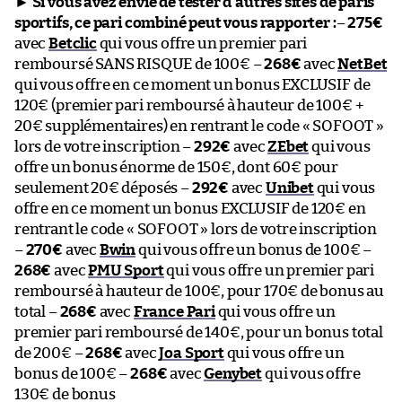
►
Si vous avez envie de tester d’autres sites de paris
sportifs, ce pari combiné peut vous rapporter :
–
275€
avec
Betclic
qui vous offre un premier pari
remboursé SANS RISQUE de 100€ –
268€
avec
NetBet
qui vous offre en ce moment un bonus EXCLUSIF de
120€ (premier pari remboursé à hauteur de 100€ +
20€ supplémentaires) en rentrant le code « SOFOOT »
lors de votre inscription –
292€
avec
ZEbet
qui vous
offre un bonus énorme de 150€, dont 60€ pour
seulement 20€ déposés –
292€
avec
Unibet
qui vous
offre en ce moment un bonus EXCLUSIF de 120€ en
rentrant le code « SOFOOT » lors de votre inscription
–
270€
avec
Bwin
qui vous offre un bonus de 100€ –
268€
avec
PMU Sport
qui vous offre un premier pari
remboursé à hauteur de 100€, pour 170€ de bonus au
total –
268€
avec
France Pari
qui vous offre un
premier pari remboursé de 140€, pour un bonus total
de 200€ –
268€
avec
Joa Sport
qui vous offre un
bonus de 100€ –
268€
avec
Genybet
qui vous offre
130€ de bonus