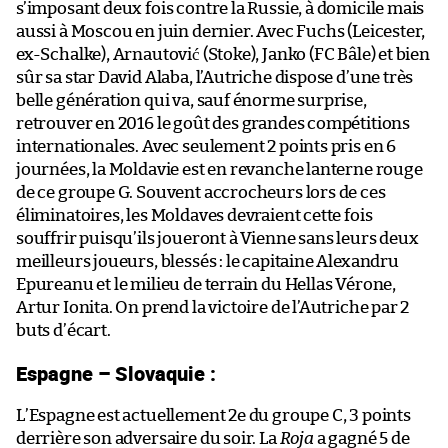
s’imposant deux fois contre la Russie, à domicile mais
aussi à Moscou en juin dernier. Avec Fuchs (Leicester,
ex-Schalke), Arnautović (Stoke), Janko (FC Bâle) et bien
sûr sa star David Alaba, l’Autriche dispose d’une très
belle génération qui va, sauf énorme surprise,
retrouver en 2016 le goût des grandes compétitions
internationales. Avec seulement 2 points pris en 6
journées, la Moldavie est en revanche lanterne rouge
de ce groupe G. Souvent accrocheurs lors de ces
éliminatoires, les Moldaves devraient cette fois
souffrir puisqu’ils joueront à Vienne sans leurs deux
meilleurs joueurs, blessés : le capitaine Alexandru
Epureanu et le milieu de terrain du Hellas Vérone,
Artur Ionita. On prend la victoire de l’Autriche par 2
buts d’écart.
Espagne – Slovaquie :
L’Espagne est actuellement 2e du groupe C, 3 points
derrière son adversaire du soir. La
Roja
a gagné 5 de