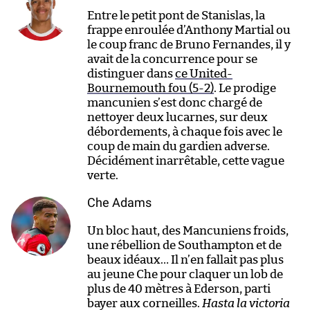
Entre le petit pont de Stanislas, la
frappe enroulée d’Anthony Martial ou
le coup franc de Bruno Fernandes, il y
avait de la concurrence pour se
distinguer dans
ce United-
Bournemouth fou (5-2)
. Le prodige
mancunien s’est donc chargé de
nettoyer deux lucarnes, sur deux
débordements, à chaque fois avec le
coup de main du gardien adverse.
Décidément inarrêtable, cette vague
verte.
Che Adams
Un bloc haut, des Mancuniens froids,
une rébellion de Southampton et de
beaux idéaux… Il n’en fallait pas plus
au jeune Che pour claquer un lob de
plus de 40 mètres à Ederson, parti
bayer aux corneilles.
Hasta la victoria