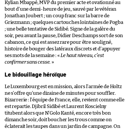
Kylian Mbappé, MVP du premier acte et ovationné au
bout d’une demi-heure de jeu, sauvé par le vétéran
Jonathan Joubert ; un coup franc sur la barre de
Griezmann ; quelques cartouches lointaines de Pogba
; une belle tentative de Sidibé. Signe de la galère du
soir, peu avant la pause, Didier Deschamps sort de son
cabanon, ce qui est assez rare pour être souligné,
histoire de bouger des latéraux discrets et d’appuyer
ses mots de la semaine : «
Le haut niveau, c’est
confirmer sans cesse.
»
Le bidouillage héroïque
Le Luxembourg est en mission, alors l’armée de Holtz
ne s’offre qu’une dizaine de minutes pour souffler.
Bizarrerie : l’équipe de France, elle, revient comme elle
est repartie. Djibril Sidibé et Laurent Koscielny
titubent alors que N’Golo Kanté, encore très bon
dimanche soir, doit boucher les trous comme on
éclaterait les taupes dans un jardin de campagne. On