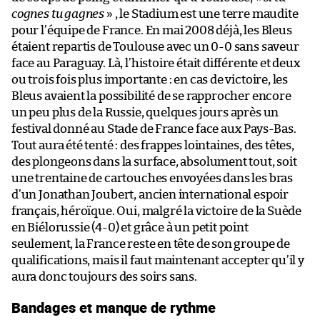
cognes tu gagnes
» , le Stadium est une terre maudite
pour l’équipe de France. En mai 2008 déjà, les Bleus
étaient repartis de Toulouse avec un 0-0 sans saveur
face au Paraguay. Là, l’histoire était différente et deux
ou trois fois plus importante : en cas de victoire, les
Bleus avaient la possibilité de se rapprocher encore
un peu plus de la Russie, quelques jours après un
festival donné au Stade de France face aux Pays-Bas.
Tout aura été tenté : des frappes lointaines, des têtes,
des plongeons dans la surface, absolument tout, soit
une trentaine de cartouches envoyées dans les bras
d’un Jonathan Joubert, ancien international espoir
français, héroïque. Oui, malgré la victoire de la Suède
en Biélorussie (4-0) et grâce à un petit point
seulement, la France reste en tête de son groupe de
qualifications, mais il faut maintenant accepter qu’il y
aura donc toujours des soirs sans.
Bandages et manque de rythme