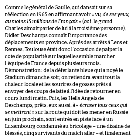
Comme le général de Gaulle, qui dansait sur sa
réélection en 1965 en affirmant avoir «
vu, de ses yeux,
au moins 15 millions de Français
» (oui, le grand
Charles aimait parler de lui à la troisième personne),
Didier Deschamps connaît l’importance des
déplacements en province. Après des arrêts à Lens et
Rennes, Toulouse était donc l’occasion de palper la
cote de popularité sur laquelle semble marcher
l’équipe de France depuis plusieurs mois.
Démonstration : de la déferlante bleue qui a noyé le
Stadium dimanche soir, on retiendra avant tout la
chaleur locale et les sourires de gosses prêts à
envoyer des coups de latte à l’idée de retourner en
cours lundi matin. Puis, les Hells Angels de
Deschamps, prêts, eux aussi, à «
écraser tous ceux qui
se mettront
» sur la route qui doit les mener en Russie
en juin prochain, sont entrés en piste face à un
Luxembourg condamné au bricolage – une dizaine de
blessés, cinq survivants du match aller – et finalement