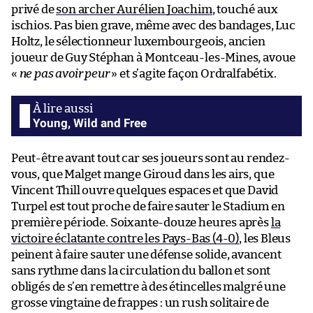
privé de
son archer Aurélien Joachim
, touché aux
ischios. Pas bien grave, même avec des bandages, Luc
Holtz, le sélectionneur luxembourgeois, ancien
joueur de Guy Stéphan à Montceau-les-Mines, avoue
«
ne pas avoir peur
» et s’agite façon Ordralfabétix.
Young, Wild and Free
Peut-être avant tout car ses joueurs sont au rendez-
vous, que Malget mange Giroud dans les airs, que
Vincent Thill ouvre quelques espaces et que David
Turpel est tout proche de faire sauter le Stadium en
première période. Soixante-douze heures après
la
victoire éclatante contre les Pays-Bas (4-0)
, les Bleus
peinent à faire sauter une défense solide, avancent
sans rythme dans la circulation du ballon et sont
obligés de s’en remettre à des étincelles malgré une
grosse vingtaine de frappes : un rush solitaire de