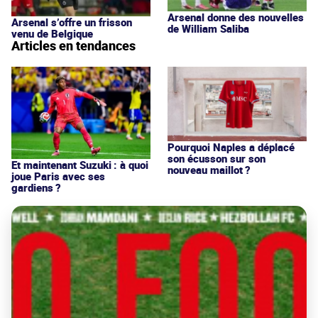
Arsenal donne des nouvelles
Arsenal s’offre un frisson
de William Saliba
venu de Belgique
Articles en tendances
Pourquoi Naples a déplacé
son écusson sur son
Et maintenant Suzuki : à quoi
nouveau maillot ?
joue Paris avec ses
gardiens ?