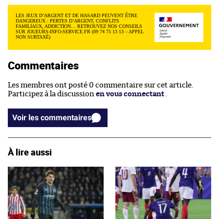
LES JEUX D’ARGENT ET DE HASARD PEUVENT ÊTRE
DANGEREUX : PERTES D’ARGENT, CONFLITS
FAMILIAUX, ADDICTION… RETROUVEZ NOS CONSEILS
SUR JOUEURS-INFO-SERVICE.FR (09 74 75 13 13 – APPEL
NON SURTAXÉ)
Commentaires
Les membres ont posté 0 commentaire sur cet article.
Participez à la discussion
en vous connectant
.
Voir les commentaires
À lire aussi