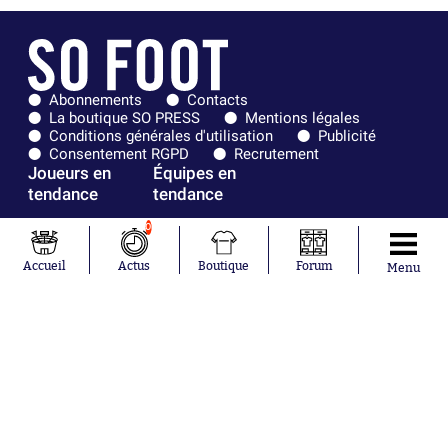
Abonnements
Contacts
La boutique SO PRESS
Mentions légales
Conditions générales d'utilisation
Publicité
Consentement RGPD
Recrutement
Joueurs en
Équipes en
tendance
tendance
0
Mohamed
Chelsea
Salah
Paris Saint-
Accueil
Actus
Boutique
Forum
Mykhailo
Germain
Menu
Mudryk
Bordeaux
Neymar
Olympique
Khalis Merah
lyonnais
Loïs Openda
FIFA
Moussa
Real Madrid
Niakhaté
RC Strasbourg
Nicolás
AC Milan
Tagliafico
France
Pavel Šulc
RC Lens