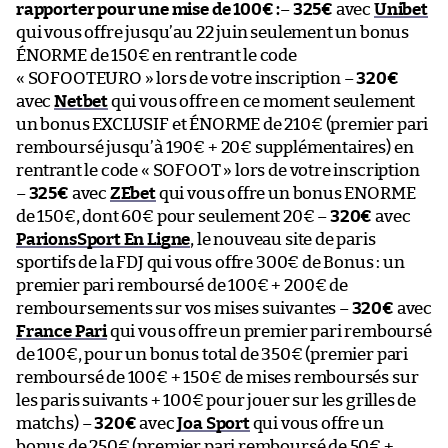
rapporter pour une mise de 100€ :
–
325€
avec
Unibet
qui vous offre jusqu’au 22 juin seulement un bonus
ÉNORME de 150€ en rentrant le code
« SOFOOTEURO » lors de votre inscription –
320€
avec
Netbet
qui vous offre en ce moment seulement
un bonus EXCLUSIF et ÉNORME de 210€ (premier pari
remboursé jusqu’à 190€ + 20€ supplémentaires) en
rentrant le code « SOFOOT » lors de votre inscription
–
325€
avec
ZEbet
qui vous offre un bonus ENORME
de 150€, dont 60€ pour seulement 20€ –
320€
avec
ParionsSport En Ligne
, le nouveau site de paris
sportifs de la FDJ qui vous offre 300€ de Bonus : un
premier pari remboursé de 100€ + 200€ de
remboursements sur vos mises suivantes –
320€
avec
France Pari
qui vous offre un premier pari remboursé
de 100€, pour un bonus total de 350€ (premier pari
remboursé de 100€ + 150€ de mises remboursés sur
les paris suivants + 100€ pour jouer sur les grilles de
matchs) –
320€
avec
Joa Sport
qui vous offre un
bonus de 250€ (premier pari remboursé de 50€ +