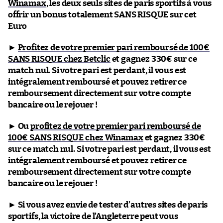
Winamax
, les deux seuls sites de paris sportifs à vous
offrir un bonus totalement SANS RISQUE sur cet
Euro
►
Profitez de votre premier pari remboursé de 100€
SANS RISQUE chez Betclic
et gagnez 330€ sur ce
match nul. Si votre pari est perdant, il vous est
intégralement remboursé et pouvez retirer ce
remboursement directement sur votre compte
bancaire ou le rejouer !
►
Ou
profitez de votre premier pari remboursé de
100€ SANS RISQUE chez Winamax
et gagnez 330€
sur ce match nul. Si votre pari est perdant, il vous est
intégralement remboursé et pouvez retirer ce
remboursement directement sur votre compte
bancaire ou le rejouer !
►
Si vous avez envie de tester d’autres sites de paris
sportifs, la victoire de l’Angleterre peut vous